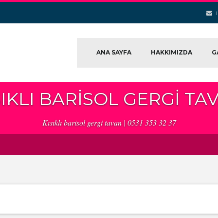
ANA SAYFA
HAKKIMIZDA
G
SIKLI BARISOL GERGI TA
Kısıklı barisol gergi tavan | 0531 353 32 37