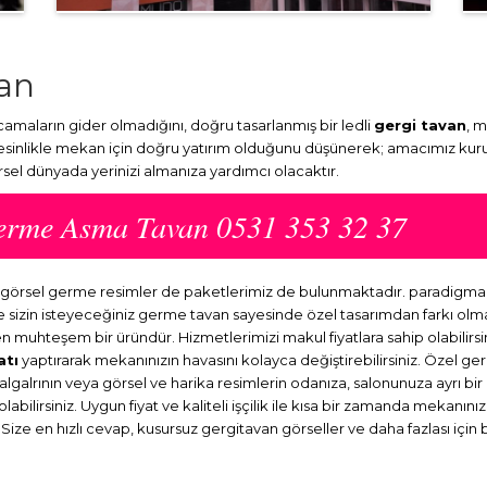
van
camaların gider olmadığını, doğru tasarlanmış bir ledli
gergi tavan
, m
Kesinlikle mekan için doğru yatırım olduğunu düşünerek; amacımız kuru
örsel dünyada yerinizi almanıza yardımcı olacaktır.
 Germe Asma Tavan 0531 353 32 37
azır görsel germe resimler de paketlerimiz de bulunmaktadır. paradigm
ve sizin isteyeceğiniz germe tavan sayesinde özel tasarımdan farkı o
en muhteşem bir üründür. Hizmetlerimizi makul fiyatlara sahip olabilirsi
atı
yaptırarak mekanınızın havasını kolayca değiştirebilirsiniz. Özel ge
dalgalrının veya görsel ve harika resimlerin odanıza, salonunuza ayrı b
abilirsiniz. Uygun fiyat ve kaliteli işçilik ile kısa bir zamanda mekanını
 Size en hızlı cevap, kusursuz gergitavan görseller ve daha fazlası için 