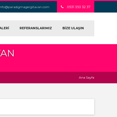
0531 353 32 37
info@paradigmagergitavan.com
ALERİ
REFERANSLARIMIZ
BİZE ULAŞIN
VAN
Ana Sayfa