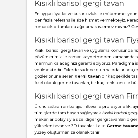
Kısıklı barisol gergi tavan
En uygun fiyatlar ve kusursuzluk ile mükemmeliyetin b
den fazla referans ile size hizmet vermekteyiz. Par
romantik ortamlarda ağırlamak istemez misiniz? Cevab
Kısıklı barisol gergi tavan Fiy
Kısıklı barisol gergi tavan ve uygulama konusunda h
çözümlerimiz ile zaman kaybetmeden zamanında teslim
memnun kalacagınızı garanti ediyoruz. Paradigma i
verilmektedir. Evlerde sadece oturma odalarında,en ç
gözler önüne seren
gergi tavan
bir kaç şekilde ta
özel olarak germe tavanları, bir kaç renk tonu ile 
Kısıklı barisol gergi tavan Fir
Ürünü sattıran ambalajıdır ilkesi ile profesyonellik, 
tüm işlerde tam başarı sağlayarak
Kısıklı barisol gerg
mekanlar dolayısıyla size, diğer gergi tavanları diğer
yükselen tavan ve 3D tavanlar. Lake
Germe tavanc
yüzey oluşturmanıza olanak tanır.