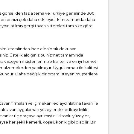
sız görsel den fazla tema ve Türkiye genelinde 300
erilerinizi çok daha etkileyici, kimi zamanda daha
ydınlatılmış gergi tavan sistemleri tam size göre.
bimiz tarafından ince elenip sık dokunan
iniz. Üstelik aldığınız bu hizmet tamamında
ak isteyen müşterilerimize kaliteli ve en iyi hizmet
 malzemelerden yapılmıştır. Uygulanması ile kaliteyi
kündür. Daha değişik bir ortam isteyen müşterilere
i tavan firmaları ve iç mekan led aydınlatma tavan ile
 tavan uygulaması yüzeyleri ile ledli aydınlık
anlar üç parçaya ayrılmıştır: iki tonlu yüzeyler,
se her şekli kemerli, köşeli, konik gibi olabilir. Bir