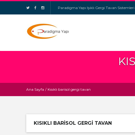
Paradigma Yapı Işıklı Gergi Tavan Sistemleri
KI
Ana Sayfa
/
Kısıklı barisol gergi tavan
KISIKLI BARISOL GERGI TAVAN