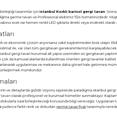
irleştiği tasarımlar için
istanbul Kısıklı barisol gergi tavan
. Sınır
adiğma
germe tavan
ve Professional ekibimiz 7/24 hizmetinizdedir. Müşt
ınız evet ise hemen renkli LED ışıklarla direkt veya endirekt olarak a
atları
ızlı ve ekonomik çözüm arıyorsanız vakit kaybetmeden bize ulaşın. Eki
at ile, var olan tüm gergitavan gereksinimlerinizi karşılayabileceks
stanbul
gergi tavan
kurumsal alt yapısı üzerinden siz gergitavan yaptırm
ok da kamusal alanlarda kullanılması önerilen gergi tavanlar kaliteli
sarlanarak uygulanması ve mekanınızı daha görsel hale getirmesi müm
bütünleştirmek mümkündür.
maları
ayrıntı ve detaylarda gizlidir vizyonu sayesinde paradigma istanbul gerg
i tavan
olarak profesyonel ve kurumsal hizmetler sunmaktayız. Kaplamalı
 dokularla nasıl birleştirileceği konusunda bilgi vereceğiz. Uygulanan tav
ı
yüzlerce farklı renk ve dokudan
germe tavan fiyat
tasarımıyla neredey