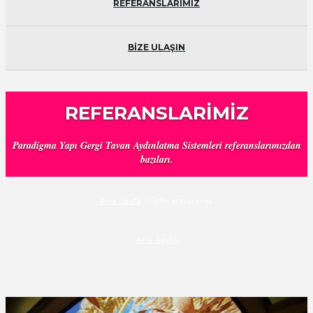
REFERANSLARIMIZ
BİZE ULAŞIN
REFERANSLARIMIZ
Paradigma Yapı Gergi Tavan Aydınlatma Sistemleri referanslarımızdan
bazıları.
Ana Sayfa
/
Referanslarimiz
Ana Sayfa