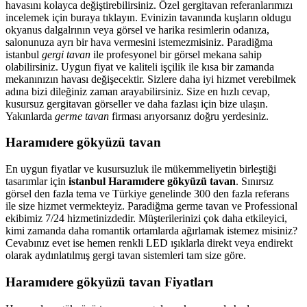
havasını kolayca değiştirebilirsiniz. Özel gergitavan referanlarımızı
incelemek için buraya tıklayın. Evinizin tavanında kuşların oldugu
okyanus dalgalrının veya görsel ve harika resimlerin odanıza,
salonunuza ayrı bir hava vermesini istemezmisiniz. Paradiğma
istanbul
gergi tavan
ile profesyonel bir görsel mekana sahip
olabilirsiniz. Uygun fiyat ve kaliteli işçilik ile kısa bir zamanda
mekanınızın havası değişecektir. Sizlere daha iyi hizmet verebilmek
adına bizi dileğiniz zaman arayabilirsiniz. Size en hızlı cevap,
kusursuz gergitavan görseller ve daha fazlası için bize ulaşın.
Yakınlarda
germe tavan
firması arıyorsanız doğru yerdesiniz.
Haramıdere gökyüzü tavan
En uygun fiyatlar ve kusursuzluk ile mükemmeliyetin birleştiği
tasarımlar için
istanbul Haramıdere gökyüzü tavan
. Sınırsız
görsel den fazla tema ve Türkiye genelinde 300 den fazla referans
ile size hizmet vermekteyiz. Paradiğma
germe tavan
ve Professional
ekibimiz 7/24 hizmetinizdedir. Müşterilerinizi çok daha etkileyici,
kimi zamanda daha romantik ortamlarda ağırlamak istemez misiniz?
Cevabınız evet ise hemen renkli LED ışıklarla direkt veya endirekt
olarak aydınlatılmış gergi tavan sistemleri tam size göre.
Haramıdere gökyüzü tavan Fiyatları