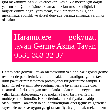
gibi mekanınıza da şıklık verecektir. Kesinlikle mekan için doğru
yatırım olduğunu düşünerek; amacımız kurumsal kimliğinizi
müşterilerinize doğru yansıtacak, etkili bir tasarım eşliğinde
mekanınıza aydıklık ve görsel dünyada yerinizi almanıza yardımcı
olacaktır.
Haramıdere gökyüzü
tavan Germe Asma Tavan
0531 353 32 37
Haramıdere gökyüzü tavan hizmetlerinin yanında hazır görsel germe
resimler de paketlerimiz de bulunmaktadır. paradigma
germe tavan
ürün paketlerimiz tamamen profesyonel bir görünüme sahiptir. Bu
hazır görsel ve sizin isteyeceğiniz germe tavan sayesinde özel
tasarımdan farkı olmayan mekanlarda sudan etkilenmeyen uzun
yıllar kullanabileceğiniz ve iç mekana farklı bir hava getiren
muhteşem bir üründür. Hizmetlerimizi makul fiyatlara sahip
olabilirsiniz. Tamamen kendi hazırladığımız özel işçilik ve görseller
sayesinde ucuz ve uygun
gergi tavan fiyatı
yaptırarak mekanınızın