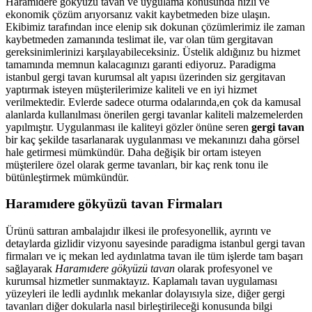
Haramıdere gökyüzü tavan ve uygulama konusunda hızlı ve
ekonomik çözüm arıyorsanız vakit kaybetmeden bize ulaşın.
Ekibimiz tarafından ince elenip sık dokunan çözümlerimiz ile zaman
kaybetmeden zamanında teslimat ile, var olan tüm gergitavan
gereksinimlerinizi karşılayabileceksiniz. Üstelik aldığınız bu hizmet
tamamında memnun kalacagınızı garanti ediyoruz. Paradigma
istanbul
gergi tavan
kurumsal alt yapısı üzerinden siz gergitavan
yaptırmak isteyen müşterilerimize kaliteli ve en iyi hizmet
verilmektedir. Evlerde sadece oturma odalarında,en çok da kamusal
alanlarda kullanılması önerilen gergi tavanlar kaliteli malzemelerden
yapılmıştır. Uygulanması ile kaliteyi gözler önüne seren
gergi tavan
bir kaç şekilde tasarlanarak uygulanması ve mekanınızı daha görsel
hale getirmesi mümkündür. Daha değişik bir ortam isteyen
müşterilere özel olarak germe tavanları, bir kaç renk tonu ile
bütünleştirmek mümkündür.
Haramıdere gökyüzü tavan Firmaları
Ürünü sattıran ambalajıdır ilkesi ile profesyonellik, ayrıntı ve
detaylarda gizlidir vizyonu sayesinde paradigma istanbul gergi tavan
firmaları ve iç mekan led aydınlatma tavan ile tüm işlerde tam başarı
sağlayarak
Haramıdere gökyüzü tavan
olarak profesyonel ve
kurumsal hizmetler sunmaktayız. Kaplamalı tavan uygulaması
yüzeyleri ile ledli aydınlık mekanlar dolayısıyla size, diğer gergi
tavanları diğer dokularla nasıl birleştirileceği konusunda bilgi