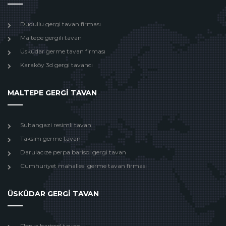
Dudullu gergi tavan firması
Maltepe gergili tavan
Üsküdar germe tavan firması
Karaköy 3d gergi tavancı
MALTEPE GERGİ TAVAN
Sultangazi resimli tavan
Taksim germe tavan
Darulacıze perpa barisol gergi tavan
Cumhuriyet mahallesi germe tavan firması
ÜSKÜDAR GERGİ TAVAN
Florya barissol tavan