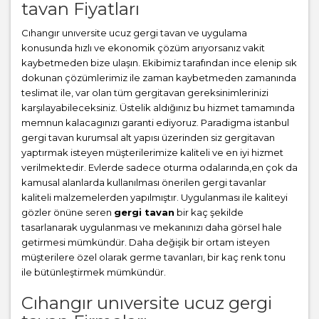
tavan Fiyatları
Cıhangır unıversite ucuz gergi tavan ve uygulama
konusunda hızlı ve ekonomik çözüm arıyorsanız vakit
kaybetmeden bize ulaşın. Ekibimiz tarafından ince elenip sık
dokunan çözümlerimiz ile zaman kaybetmeden zamanında
teslimat ile, var olan tüm gergitavan gereksinimlerinizi
karşılayabileceksiniz. Üstelik aldığınız bu hizmet tamamında
memnun kalacagınızı garanti ediyoruz. Paradigma istanbul
gergi tavan
kurumsal alt yapısı üzerinden siz gergitavan
yaptırmak isteyen müşterilerimize kaliteli ve en iyi hizmet
verilmektedir. Evlerde sadece oturma odalarında,en çok da
kamusal alanlarda kullanılması önerilen gergi tavanlar
kaliteli malzemelerden yapılmıştır. Uygulanması ile kaliteyi
gözler önüne seren
gergi tavan
bir kaç şekilde
tasarlanarak uygulanması ve mekanınızı daha görsel hale
getirmesi mümkündür. Daha değişik bir ortam isteyen
müşterilere özel olarak germe tavanları, bir kaç renk tonu
ile bütünleştirmek mümkündür.
Cıhangır unıversite ucuz gergi