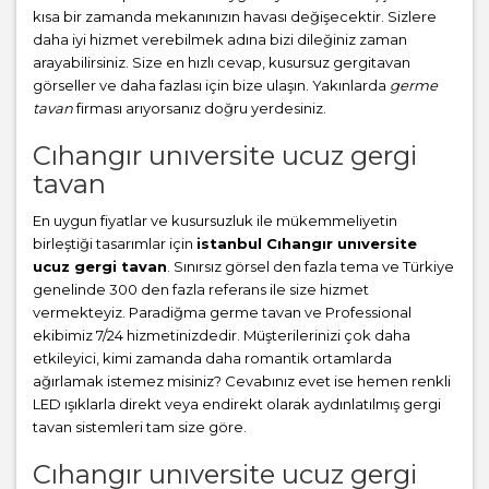
kısa bir zamanda mekanınızın havası değişecektir. Sizlere
daha iyi hizmet verebilmek adına bizi dileğiniz zaman
arayabilirsiniz. Size en hızlı cevap, kusursuz gergitavan
görseller ve daha fazlası için bize ulaşın. Yakınlarda
germe
tavan
firması arıyorsanız doğru yerdesiniz.
Cıhangır unıversite ucuz gergi
tavan
En uygun fiyatlar ve kusursuzluk ile mükemmeliyetin
birleştiği tasarımlar için
istanbul Cıhangır unıversite
ucuz gergi tavan
. Sınırsız görsel den fazla tema ve Türkiye
genelinde 300 den fazla referans ile size hizmet
vermekteyiz. Paradiğma
germe tavan
ve Professional
ekibimiz 7/24 hizmetinizdedir. Müşterilerinizi çok daha
etkileyici, kimi zamanda daha romantik ortamlarda
ağırlamak istemez misiniz? Cevabınız evet ise hemen renkli
LED ışıklarla direkt veya endirekt olarak aydınlatılmış gergi
tavan sistemleri tam size göre.
Cıhangır unıversite ucuz gergi