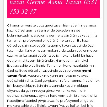
tavan Germe Asma Tavan 0531
353 32 37
Cıhangır unıversite ucuz gergi tavan hizmetlerinin yanında
hazır görsel germe resimler de paketlerimiz de
bulunmaktadır. paradigma
germe tavan
ürün paketlerimiz
tamamen profesyonel bir görünüme sahiptir. Bu hazır
görsel ve sizin isteyeceğiniz germe tavan sayesinde özel
tasarımdan farkı olmayan mekanlarda sudan etkilenmeyen
uzun yıllar kullanabileceğiniz ve iç mekana farklı bir hava
getiren muhteşem bir üründür. Hizmetlerimizi makul
fiyatlara sahip olabilirsiniz. Tamamen kendi hazırladığımız
özel işçilik ve görseller sayesinde ucuz ve uygun
gergi
tavan fiyatı
yaptırarak mekanınızın havasını kolayca
değiştirebilirsiniz. Özel gergitavan referanlarımızı incelemek
için buraya tıklayın. Evinizin tavanında kuşların oldugu
okyanus dalgalrının veya görsel ve harika resimlerin
odanıza, salonunuza ayrı bir hava vermesini istemezmisiniz.
Paradiğma istanbul
gergi tavan
ile profesyonel bir görsel
mekana sahip olabilirsiniz. Uygun fiyat ve kaliteli işçilik ile