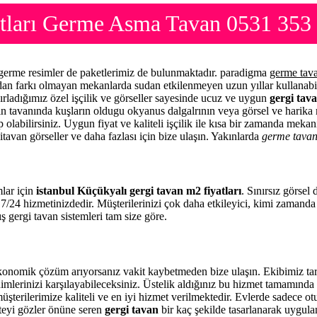
atları Germe Asma Tavan 0531 353
l germe resimler de paketlerimiz de bulunmaktadır. paradigma
germe tav
mdan farkı olmayan mekanlarda sudan etkilenmeyen uzun yıllar kullanabi
ırladığımız özel işçilik ve görseller sayesinde ucuz ve uygun
gergi tava
zin tavanında kuşların oldugu okyanus dalgalrının veya görsel ve harika 
 olabilirsiniz. Uygun fiyat ve kaliteli işçilik ile kısa bir zamanda meka
itavan görseller ve daha fazlası için bize ulaşın. Yakınlarda
germe tava
mlar için
istanbul Küçükyalı gergi tavan m2 fiyatları
. Sınırsız görsel
7/24 hizmetinizdedir. Müşterilerinizi çok daha etkileyici, kimi zamand
ş gergi tavan sistemleri tam size göre.
konomik çözüm arıyorsanız vakit kaybetmeden bize ulaşın. Ekibimiz ta
imlerinizi karşılayabileceksiniz. Üstelik aldığınız bu hizmet tamamınd
üşterilerimize kaliteli ve en iyi hizmet verilmektedir. Evlerde sadece o
iteyi gözler önüne seren
gergi tavan
bir kaç şekilde tasarlanarak uygul