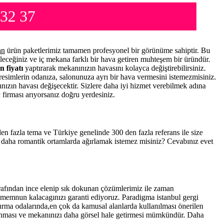
 32 37
an
ürün paketlerimiz tamamen profesyonel bir görünüme sahiptir. Bu
leceğiniz ve iç mekana farklı bir hava getiren muhteşem bir üründür.
n fiyatı
yaptırarak mekanınızın havasını kolayca değiştirebilirsiniz.
resimlerin odanıza, salonunuza ayrı bir hava vermesini istemezmisiniz.
nınızın havası değişecektir. Sizlere daha iyi hizmet verebilmek adına
n
firması arıyorsanız doğru yerdesiniz.
 den fazla tema ve Türkiye genelinde 300 den fazla referans ile size
a daha romantik ortamlarda ağırlamak istemez misiniz? Cevabınız evet
rafından ince elenip sık dokunan çözümlerimiz ile zaman
a memnun kalacagınızı garanti ediyoruz. Paradigma istanbul
gergi
turma odalarında,en çok da kamusal alanlarda kullanılması önerilen
anması ve mekanınızı daha görsel hale getirmesi mümkündür. Daha