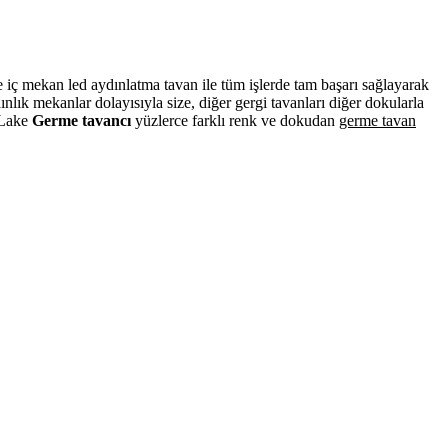
ve iç mekan led aydınlatma tavan ile tüm işlerde tam başarı sağlayarak
lık mekanlar dolayısıyla size, diğer gergi tavanları diğer dokularla
. Lake
Germe tavancı
yüzlerce farklı renk ve dokudan
germe tavan