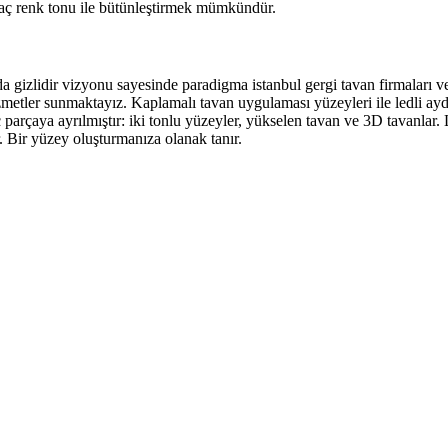
 kaç renk tonu ile bütünleştirmek mümkündür.
arda gizlidir vizyonu sayesinde paradigma istanbul gergi tavan firmaları 
etler sunmaktayız. Kaplamalı tavan uygulaması yüzeyleri ile ledli aydın
ç parçaya ayrılmıştır: iki tonlu yüzeyler, yükselen tavan ve 3D tavanlar
r. Bir yüzey oluşturmanıza olanak tanır.