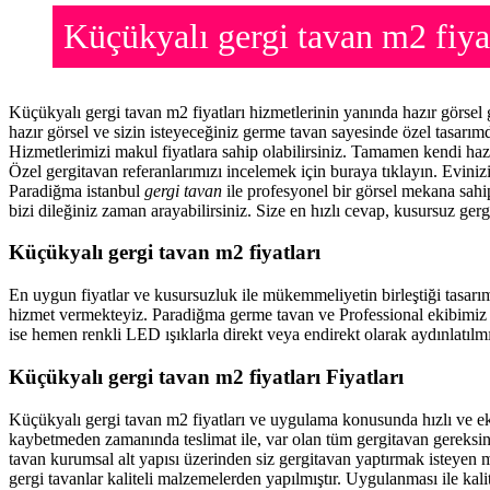
Küçükyalı gergi tavan m2 fiy
Küçükyalı gergi tavan m2 fiyatları hizmetlerinin yanında hazır görse
hazır görsel ve sizin isteyeceğiniz germe tavan sayesinde özel tasarı
Hizmetlerimizi makul fiyatlara sahip olabilirsiniz. Tamamen kendi haz
Özel gergitavan referanlarımızı incelemek için buraya tıklayın. Evini
Paradiğma istanbul
gergi tavan
ile profesyonel bir görsel mekana sahip
bizi dileğiniz zaman arayabilirsiniz. Size en hızlı cevap, kusursuz gerg
Küçükyalı gergi tavan m2 fiyatları
En uygun fiyatlar ve kusursuzluk ile mükemmeliyetin birleştiği tasarı
hizmet vermekteyiz. Paradiğma
germe tavan
ve Professional ekibimiz 
ise hemen renkli LED ışıklarla direkt veya endirekt olarak aydınlatılmı
Küçükyalı gergi tavan m2 fiyatları Fiyatları
Küçükyalı gergi tavan m2 fiyatları ve uygulama konusunda hızlı ve e
kaybetmeden zamanında teslimat ile, var olan tüm gergitavan gereksin
tavan
kurumsal alt yapısı üzerinden siz gergitavan yaptırmak isteyen m
gergi tavanlar kaliteli malzemelerden yapılmıştır. Uygulanması ile kal