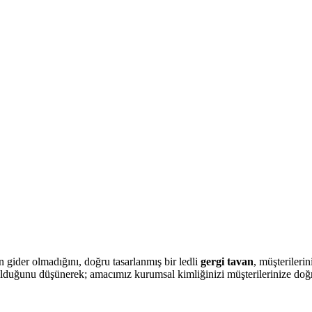
 gider olmadığını, doğru tasarlanmış bir ledli
gergi tavan
, müşterileri
olduğunu düşünerek; amacımız kurumsal kimliğinizi müşterilerinize doğru