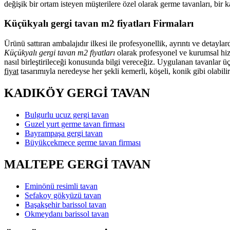
değişik bir ortam isteyen müşterilere özel olarak germe tavanları, bir
Küçükyalı gergi tavan m2 fiyatları Firmaları
Ürünü sattıran ambalajıdır ilkesi ile profesyonellik, ayrıntı ve detayl
Küçükyalı gergi tavan m2 fiyatları
olarak profesyonel ve kurumsal hizm
nasıl birleştirileceği konusunda bilgi vereceğiz. Uygulanan tavanlar ü
fiyat
tasarımıyla neredeyse her şekli kemerli, köşeli, konik gibi olabili
KADIKÖY GERGİ TAVAN
Bulgurlu ucuz gergi tavan
Guzel yurt germe tavan firması
Bayrampaşa gergi tavan
Büyükçekmece germe tavan firması
MALTEPE GERGİ TAVAN
Eminönü resimli tavan
Sefakoy gökyüzü tavan
Başakşehir barissol tavan
Okmeydanı barissol tavan