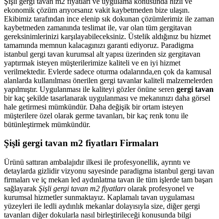
Şişli gergi tavan m2 fiyatları ve uygulama konusunda hızlı ve
ekonomik çözüm arıyorsanız vakit kaybetmeden bize ulaşın.
Ekibimiz tarafından ince elenip sık dokunan çözümlerimiz ile zaman
kaybetmeden zamanında teslimat ile, var olan tüm gergitavan
gereksinimlerinizi karşılayabileceksiniz. Üstelik aldığınız bu hizmet
tamamında memnun kalacagınızı garanti ediyoruz. Paradigma
istanbul
gergi tavan
kurumsal alt yapısı üzerinden siz gergitavan
yaptırmak isteyen müşterilerimize kaliteli ve en iyi hizmet
verilmektedir. Evlerde sadece oturma odalarında,en çok da kamusal
alanlarda kullanılması önerilen gergi tavanlar kaliteli malzemelerden
yapılmıştır. Uygulanması ile kaliteyi gözler önüne seren
gergi tavan
bir kaç şekilde tasarlanarak uygulanması ve mekanınızı daha görsel
hale getirmesi mümkündür. Daha değişik bir ortam isteyen
müşterilere özel olarak germe tavanları, bir kaç renk tonu ile
bütünleştirmek mümkündür.
Şişli gergi tavan m2 fiyatları Firmaları
Ürünü sattıran ambalajıdır ilkesi ile profesyonellik, ayrıntı ve
detaylarda gizlidir vizyonu sayesinde paradigma istanbul gergi tavan
firmaları ve iç mekan led aydınlatma tavan ile tüm işlerde tam başarı
sağlayarak
Şişli gergi tavan m2 fiyatları
olarak profesyonel ve
kurumsal hizmetler sunmaktayız. Kaplamalı tavan uygulaması
yüzeyleri ile ledli aydınlık mekanlar dolayısıyla size, diğer gergi
tavanları diğer dokularla nasıl birleştirileceği konusunda bilgi