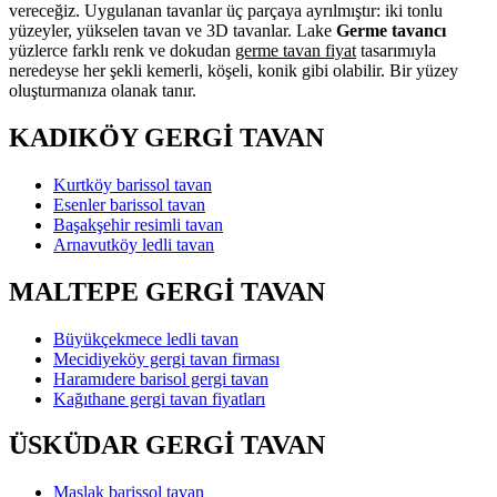
vereceğiz. Uygulanan tavanlar üç parçaya ayrılmıştır: iki tonlu
yüzeyler, yükselen tavan ve 3D tavanlar. Lake
Germe tavancı
yüzlerce farklı renk ve dokudan
germe tavan fiyat
tasarımıyla
neredeyse her şekli kemerli, köşeli, konik gibi olabilir. Bir yüzey
oluşturmanıza olanak tanır.
KADIKÖY GERGİ TAVAN
Kurtköy barissol tavan
Esenler barissol tavan
Başakşehir resimli tavan
Arnavutköy ledli tavan
MALTEPE GERGİ TAVAN
Büyükçekmece ledli tavan
Mecidiyeköy gergi tavan firması
Haramıdere barisol gergi tavan
Kağıthane gergi tavan fiyatları
ÜSKÜDAR GERGİ TAVAN
Maslak barissol tavan