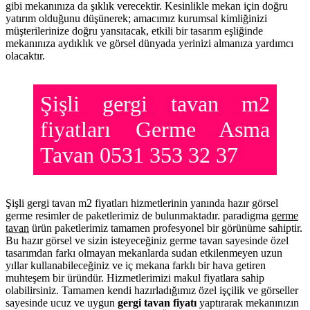
gibi mekanınıza da şıklık verecektir. Kesinlikle mekan için doğru
yatırım olduğunu düşünerek; amacımız kurumsal kimliğinizi
müşterilerinize doğru yansıtacak, etkili bir tasarım eşliğinde
mekanınıza aydıklık ve görsel dünyada yerinizi almanıza yardımcı
olacaktır.
Şişli gergi tavan m2
fiyatları Germe Asma
Tavan 0531 353 32 37
Şişli gergi tavan m2 fiyatları hizmetlerinin yanında hazır görsel
germe resimler de paketlerimiz de bulunmaktadır. paradigma
germe
tavan
ürün paketlerimiz tamamen profesyonel bir görünüme sahiptir.
Bu hazır görsel ve sizin isteyeceğiniz germe tavan sayesinde özel
tasarımdan farkı olmayan mekanlarda sudan etkilenmeyen uzun
yıllar kullanabileceğiniz ve iç mekana farklı bir hava getiren
muhteşem bir üründür. Hizmetlerimizi makul fiyatlara sahip
olabilirsiniz. Tamamen kendi hazırladığımız özel işçilik ve görseller
sayesinde ucuz ve uygun
gergi tavan fiyatı
yaptırarak mekanınızın