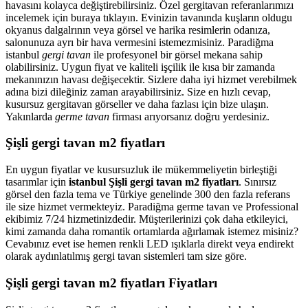
havasını kolayca değiştirebilirsiniz. Özel gergitavan referanlarımızı
incelemek için buraya tıklayın. Evinizin tavanında kuşların oldugu
okyanus dalgalrının veya görsel ve harika resimlerin odanıza,
salonunuza ayrı bir hava vermesini istemezmisiniz. Paradiğma
istanbul
gergi tavan
ile profesyonel bir görsel mekana sahip
olabilirsiniz. Uygun fiyat ve kaliteli işçilik ile kısa bir zamanda
mekanınızın havası değişecektir. Sizlere daha iyi hizmet verebilmek
adına bizi dileğiniz zaman arayabilirsiniz. Size en hızlı cevap,
kusursuz gergitavan görseller ve daha fazlası için bize ulaşın.
Yakınlarda
germe tavan
firması arıyorsanız doğru yerdesiniz.
Şişli gergi tavan m2 fiyatları
En uygun fiyatlar ve kusursuzluk ile mükemmeliyetin birleştiği
tasarımlar için
istanbul Şişli gergi tavan m2 fiyatları
. Sınırsız
görsel den fazla tema ve Türkiye genelinde 300 den fazla referans
ile size hizmet vermekteyiz. Paradiğma
germe tavan
ve Professional
ekibimiz 7/24 hizmetinizdedir. Müşterilerinizi çok daha etkileyici,
kimi zamanda daha romantik ortamlarda ağırlamak istemez misiniz?
Cevabınız evet ise hemen renkli LED ışıklarla direkt veya endirekt
olarak aydınlatılmış gergi tavan sistemleri tam size göre.
Şişli gergi tavan m2 fiyatları Fiyatları