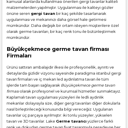
kamusal alanlarda kullanılması önerilen gergi tavanlar kaliteli
malzemelerden yapılmıştır. Uygulanması ile kaliteyi gözler
önüne seren
gergi tavan
bir kaç şekilde tasarlanarak
uygulanması ve mekanınızı daha görsel hale getirmesi
mümkündür. Daha değişik bir ortam isteyen müşterilere özel
olarak germe tavanları, bir kaç renk tonu ile bütünleştirmek
mümkündür.
Büyükçekmece germe tavan firması
Firmaları
Ürünü sattıran ambalajıdır ilkesi ile profesyonellik, ayrıntı ve
detaylarda gizlidir vizyonu sayesinde paradigma istanbul gergi
tavan firmaları ve iç mekan led aydınlatma tavan ile tüm
işlerde tam başarı sağlayarak
Büyükçekmece germe tavan
firması
olarak profesyonel ve kurumsal hizmetler sunmaktayız.
Kaplamalı tavan uygulaması yüzeyleri ile ledli aydınlık
mekanlar dolayısıyla size, diğer gergi tavanları diğer dokularla
nasıl birleştirileceği konusunda bilgi vereceğiz. Uygulanan
tavanlar üç parçaya ayrılmıştır: iki tonlu yüzeyler, yükselen
tavan ve 3D tavanlar. Lake
Germe tavancı
yüzlerce farklı
renk ve dokudan
germe tavan fiyat
tasarımıyla neredeyse her