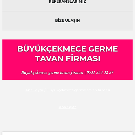
REFERANSLARIMIZ
BİZE ULAŞIN
BÜYÜKÇEKMECE GERME
TAVAN FIRMASI
Büyükçekmece germe tavan firması | 0531 353 32 37
Ana Sayfa
/
Büyükçekmece germe tavan firması
Ana Sayfa