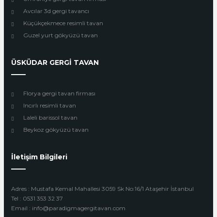
Avcılar 3d gergi tavancı
Küçükçekmece resimli tavan
Guzel yurt gökyüzü tavan
ÜSKÜDAR GERGİ TAVAN
Florya gergi tavan firması
Incırlı resimli tavan
Laleli barissol tavan
Beykoz gökyüzü tavan
İletişim Bilgileri
Adres : Mustafa Kemal Mahallesi 3059 Sk No:16/1 Ataşehir İstanbul
Tel : 0531 353 32 37
Email : info@paradigmagergitavan.com