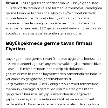
firması
. Sınırsız görsel den fazla tema ve Türkiye genelinde
300 den fazla referans ile size hizmet vermekteyiz. Paradiğma
germe tavan
ve Professional ekibimiz 7/24 hizmetinizdedir.
Müşterilerinizi çok daha etkileyici, kimi zamanda daha
romantik ortamlarda ağırlamak istemez misiniz? Cevabınız
evet ise hemen renkli LED ışıklarla direkt veya endirekt olarak
aydınlatılmış gergi tavan sistemleri tam size göre.
Büyükçekmece germe tavan firması
Fiyatları
Büyükçekmece germe tavan firması ve uygulama konusunda
hızlı ve ekonomik çözüm arıyorsanız vakit kaybetmeden bize
ulaşın. Ekibimiz tarafından ince elenip sık dokunan
çözümlerimiz ile zaman kaybetmeden zamanında teslimat ile,
var olan tüm gergitavan gereksinimlerinizi
karşılayabileceksiniz. Üstelik aldığınız bu hizmet tamamında
memnun kalacagınızı garanti ediyoruz. Paradigma istanbul
gergi tavan
kurumsal alt yapısı üzerinden siz gergitavan
yaptırmak isteyen müşterilerimize kaliteli ve en iyi hizmet
verilmektedir. Evlerde sadece oturma odalarında,en çok da