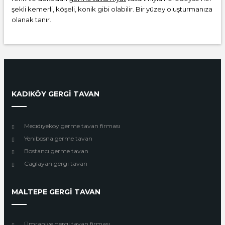
şekli kemerli, köşeli, konik gibi olabilir. Bir yüzey oluşturmanıza
olanak tanır.
KADIKÖY GERGİ TAVAN
Mecıdıyekoy germe tavan firması
Yenibosna germe tavan
Bostancı germe tavan
Caglayan gergi tavan
MALTEPE GERGİ TAVAN
Ümraniye gergi tavan firması