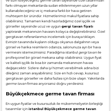
ve sizin isteyeceğiniz germe tavan sayesinde özel tasarımdan
farkı olmayan mekanlarda sudan etkilenmeyen uzun yıllar
kullanabileceğiniz ve iç mekana farklı bir hava getiren
muhteşem bir üründür. Hizmetlerimizi makul fiyatlara sahip
olabilirsiniz. Tamamen kendi hazırladığımız özel işçilik ve
görseller sayesinde ucuz ve uygun
gergi tavan fiyatı
yaptırarak mekanınızın havasını kolayca değiştirebilirsiniz. Özel
gergitavan referanlarımızı incelemek için buraya tıklayın.
Evinizin tavanında kuşların oldugu okyanus dalgalrının veya
görsel ve harika resimlerin odanıza, salonunuza ayrı bir hava
vermesini istemezmisiniz. Paradiğma istanbul
gergi tavan
ile
profesyonel bir görsel mekana sahip olabilirsiniz. Uygun fiyat
ve kaliteli işçilik ile kısa bir zamanda mekanınızın havası
değişecektir. Sizlere daha iyi hizmet verebilmek adına bizi
dileğiniz zaman arayabilirsiniz. Size en hızlı cevap, kusursuz
gergitavan görseller ve daha fazlası için bize ulaşın. Yakınlarda
germe tavan
firması arıyorsanız doğru yerdesiniz.
Büyükçekmece germe tavan firması
En uygun fiyatlar ve kusursuzluk ile mükemmeliyetin birleştiği
tasarımlar için
istanbul Büyükçekmece germe tavan