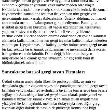
Sancaktepe barisol gergi tavan ve uygulama konusunda hızlı ve
ekonomik çözüm arıyorsanız vakit kaybetmeden bize ulaşın.
Ekibimiz tarafından ince elenip sık dokunan çözümlerimiz ile zaman
kaybetmeden zamanında teslimat ile, var olan tüm gergitavan
gereksinimlerinizi karşılayabileceksiniz. Üstelik aldığınız bu hizmet
tamamında memnun kalacagınızı garanti ediyoruz. Paradigma
istanbul
gergi tavan
kurumsal alt yapısı üzerinden siz gergitavan
yaptırmak isteyen müşterilerimize kaliteli ve en iyi hizmet
verilmektedir. Evlerde sadece oturma odalarında,en çok da kamusal
alanlarda kullanılması önerilen gergi tavanlar kaliteli malzemelerden
yapılmıştır. Uygulanması ile kaliteyi gözler önüne seren
gergi tavan
bir kaç şekilde tasarlanarak uygulanması ve mekanınızı daha görsel
hale getirmesi mümkündür. Daha değişik bir ortam isteyen
müşterilere özel olarak germe tavanları, bir kaç renk tonu ile
bütünleştirmek mümkündür.
Sancaktepe barisol gergi tavan Firmaları
Ürünü sattıran ambalajıdır ilkesi ile profesyonellik, ayrıntı ve
detaylarda gizlidir vizyonu sayesinde paradigma istanbul gergi tavan
firmaları ve iç mekan led aydınlatma tavan ile tüm işlerde tam başarı
sağlayarak
Sancaktepe barisol gergi tavan
olarak profesyonel ve
kurumsal hizmetler sunmaktayız. Kaplamalı tavan uygulaması
yüzeyleri ile ledli aydınlık mekanlar dolayısıyla size, diğer gergi
tavanları diğer dokularla nasıl birleştirileceği konusunda bilgi