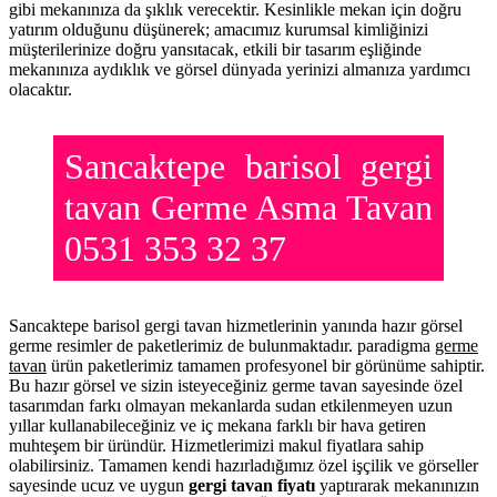
gibi mekanınıza da şıklık verecektir. Kesinlikle mekan için doğru
yatırım olduğunu düşünerek; amacımız kurumsal kimliğinizi
müşterilerinize doğru yansıtacak, etkili bir tasarım eşliğinde
mekanınıza aydıklık ve görsel dünyada yerinizi almanıza yardımcı
olacaktır.
Sancaktepe barisol gergi
tavan Germe Asma Tavan
0531 353 32 37
Sancaktepe barisol gergi tavan hizmetlerinin yanında hazır görsel
germe resimler de paketlerimiz de bulunmaktadır. paradigma
germe
tavan
ürün paketlerimiz tamamen profesyonel bir görünüme sahiptir.
Bu hazır görsel ve sizin isteyeceğiniz germe tavan sayesinde özel
tasarımdan farkı olmayan mekanlarda sudan etkilenmeyen uzun
yıllar kullanabileceğiniz ve iç mekana farklı bir hava getiren
muhteşem bir üründür. Hizmetlerimizi makul fiyatlara sahip
olabilirsiniz. Tamamen kendi hazırladığımız özel işçilik ve görseller
sayesinde ucuz ve uygun
gergi tavan fiyatı
yaptırarak mekanınızın