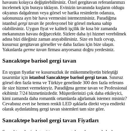
havasını kolayca değiştirebilirsiniz. Özel gergitavan referanlarımızı
incelemek için buraya tıklayın. Evinizin tavanında kuşların oldugu
okyanus dalgalrının veya görsel ve harika resimlerin odanıza,
salonunuza ayrı bir hava vermesini istemezmisiniz. Paradiğma
istanbul
gergi tavan
ile profesyonel bir görsel mekana sahip
olabilirsiniz. Uygun fiyat ve kaliteli işçilik ile kısa bir zamanda
mekanınızın havası değişecektir. Sizlere daha iyi hizmet verebilmek
adına bizi dileğiniz zaman arayabilirsiniz. Size en hızlı cevap,
kusursuz gergitavan görseller ve daha fazlası için bize ulaşın.
Yakınlarda
germe tavan
firması arıyorsanız doğru yerdesiniz.
Sancaktepe barisol gergi tavan
En uygun fiyatlar ve kusursuzluk ile mükemmeliyetin birleştiği
tasarımlar için
istanbul Sancaktepe barisol gergi tavan
. Sınırsız
görsel den fazla tema ve Türkiye genelinde 300 den fazla referans
ile size hizmet vermekteyiz. Paradiğma
germe tavan
ve Professional
ekibimiz 7/24 hizmetinizdedir. Müşterilerinizi çok daha etkileyici,
kimi zamanda daha romantik ortamlarda ağırlamak istemez misiniz?
Cevabınız evet ise hemen renkli LED ışıklarla direkt veya endirekt
olarak aydınlatılmış gergi tavan sistemleri tam size göre.
Sancaktepe barisol gergi tavan Fiyatları