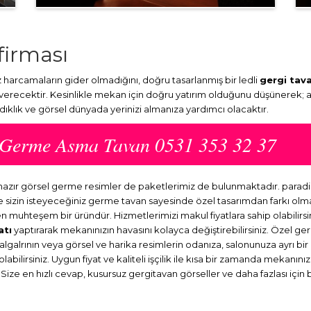
firması
arcamaların gider olmadığını, doğru tasarlanmış bir ledli
gergi tav
 verecektir. Kesinlikle mekan için doğru yatırım olduğunu düşünerek; 
ydıklık ve görsel dünyada yerinizi almanıza yardımcı olacaktır.
ı Germe Asma Tavan 0531 353 32 37
 hazır görsel germe resimler de paketlerimiz de bulunmaktadır. para
ve sizin isteyeceğiniz germe tavan sayesinde özel tasarımdan farkı o
en muhteşem bir üründür. Hizmetlerimizi makul fiyatlara sahip olabilirsi
atı
yaptırarak mekanınızın havasını kolayca değiştirebilirsiniz. Özel ge
dalgalrının veya görsel ve harika resimlerin odanıza, salonunuza ayrı b
abilirsiniz. Uygun fiyat ve kaliteli işçilik ile kısa bir zamanda mekanını
 Size en hızlı cevap, kusursuz gergitavan görseller ve daha fazlası için 