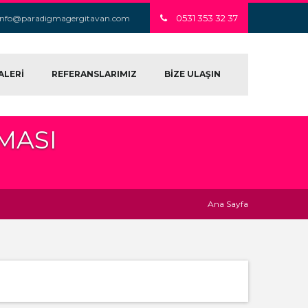
0531 353 32 37
info@paradigmagergitavan.com
ALERİ
REFERANSLARIMIZ
BİZE ULAŞIN
MASI
Ana Sayfa