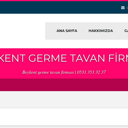
ANA SAYFA
HAKKIMIZDA
G
KENT GERME TAVAN FIR
Beykent germe tavan firması | 0531 353 32 37