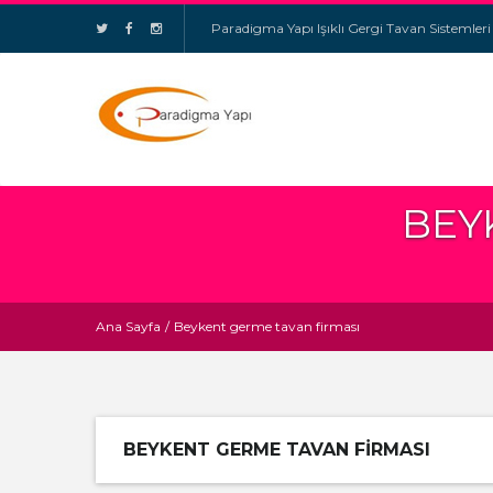
Paradigma Yapı Işıklı Gergi Tavan Sistemleri
BEY
Ana Sayfa
/
Beykent germe tavan firması
BEYKENT GERME TAVAN FIRMASI