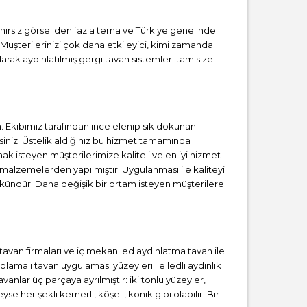
Sınırsız görsel den fazla tema ve Türkiye genelinde
 Müşterilerinizi çok daha etkileyici, kimi zamanda
rak aydınlatılmış gergi tavan sistemleri tam size
Ekibimiz tarafından ince elenip sık dokunan
iniz. Üstelik aldığınız bu hizmet tamamında
ak isteyen müşterilerimize kaliteli ve en iyi hizmet
 malzemelerden yapılmıştır. Uygulanması ile kaliteyi
kündür. Daha değişik bir ortam isteyen müşterilere
i tavan firmaları ve iç mekan led aydınlatma tavan ile
amalı tavan uygulaması yüzeyleri ile ledli aydınlık
anlar üç parçaya ayrılmıştır: iki tonlu yüzeyler,
se her şekli kemerli, köşeli, konik gibi olabilir. Bir