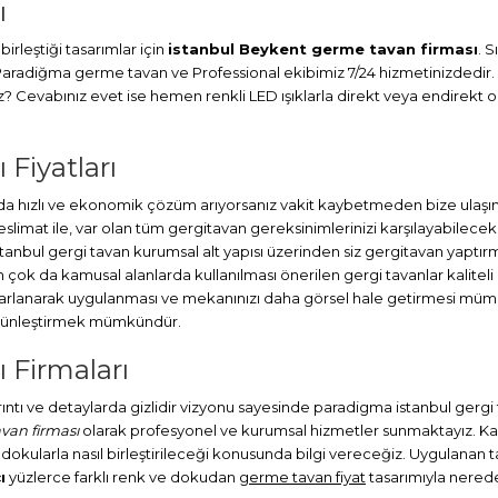
ı
irleştiği tasarımlar için
istanbul Beykent germe tavan firması
. 
. Paradiğma
germe tavan
ve Professional ekibimiz 7/24 hizmetinizdedir.
Cevabınız evet ise hemen renkli LED ışıklarla direkt veya endirekt ola
Fiyatları
hızlı ve ekonomik çözüm arıyorsanız vakit kaybetmeden bize ulaşın. 
at ile, var olan tüm gergitavan gereksinimlerinizi karşılayabileceks
stanbul
gergi tavan
kurumsal alt yapısı üzerinden siz gergitavan yaptırm
ok da kamusal alanlarda kullanılması önerilen gergi tavanlar kaliteli
sarlanarak uygulanması ve mekanınızı daha görsel hale getirmesi müm
bütünleştirmek mümkündür.
 Firmaları
ayrıntı ve detaylarda gizlidir vizyonu sayesinde paradigma istanbul gerg
van firması
olarak profesyonel ve kurumsal hizmetler sunmaktayız. Kapl
 dokularla nasıl birleştirileceği konusunda bilgi vereceğiz. Uygulanan tav
ı
yüzlerce farklı renk ve dokudan
germe tavan fiyat
tasarımıyla neredey