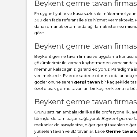
Beykent germe tavan firmas
En uygun fiyatlar ve kusursuzluk ile mükemmeliyetin b
300 den fazla referans ile size hizmet vermekteyiz
daha romantik ortamlarda ağırlamak istemez misiniz? 
göre.
Beykent germe tavan firması 
Beykent germe tavan firması ve uygulama konusunda 
çözümlerimiz ile zaman kaybetmeden zamanında teslim
memnun kalacagınızı garanti ediyoruz. Paradigma i
verilmektedir. Evlerde sadece oturma odalarında,en ç
gözler önüne seren
gergi tavan
bir kaç şekilde ta
özel olarak germe tavanları, bir kaç renk tonu ile 
Beykent germe tavan firması
Ürünü sattıran ambalajıdır ilkesi ile profesyonellik, 
tüm işlerde tam başarı sağlayarak
Beykent germe ta
mekanlar dolayısıyla size, diğer gergi tavanları diğer
yükselen tavan ve 3D tavanlar. Lake
Germe tavanc