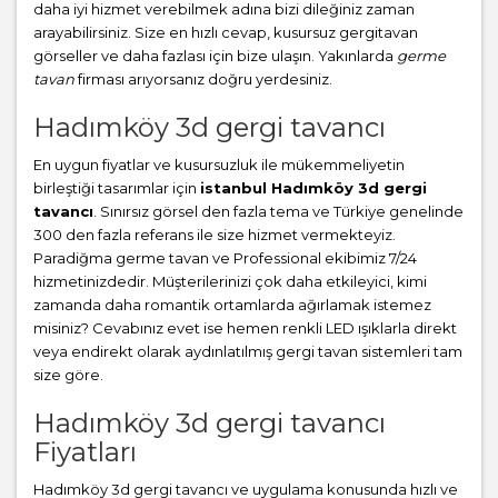
daha iyi hizmet verebilmek adına bizi dileğiniz zaman
arayabilirsiniz. Size en hızlı cevap, kusursuz gergitavan
görseller ve daha fazlası için bize ulaşın. Yakınlarda
germe
tavan
firması arıyorsanız doğru yerdesiniz.
Hadımköy 3d gergi tavancı
En uygun fiyatlar ve kusursuzluk ile mükemmeliyetin
birleştiği tasarımlar için
istanbul Hadımköy 3d gergi
tavancı
. Sınırsız görsel den fazla tema ve Türkiye genelinde
300 den fazla referans ile size hizmet vermekteyiz.
Paradiğma
germe tavan
ve Professional ekibimiz 7/24
hizmetinizdedir. Müşterilerinizi çok daha etkileyici, kimi
zamanda daha romantik ortamlarda ağırlamak istemez
misiniz? Cevabınız evet ise hemen renkli LED ışıklarla direkt
veya endirekt olarak aydınlatılmış gergi tavan sistemleri tam
size göre.
Hadımköy 3d gergi tavancı
Fiyatları
Hadımköy 3d gergi tavancı ve uygulama konusunda hızlı ve