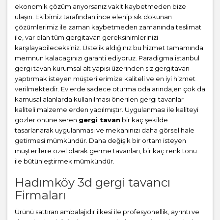
ekonomik çözüm arıyorsanız vakit kaybetmeden bize
ulaşın. Ekibimiz tarafından ince elenip sık dokunan
çözümlerimiz ile zaman kaybetmeden zamanında teslimat
ile, var olan tüm gergitavan gereksinimlerinizi
karşılayabileceksiniz. Üstelik aldığınız bu hizmet tamamında
memnun kalacagınızı garanti ediyoruz. Paradigma istanbul
gergi tavan
kurumsal alt yapısı üzerinden siz gergitavan
yaptırmak isteyen müşterilerimize kaliteli ve en iyi hizmet
verilmektedir. Evlerde sadece oturma odalarında,en çok da
kamusal alanlarda kullanılması önerilen gergi tavanlar
kaliteli malzemelerden yapılmıştır. Uygulanması ile kaliteyi
gözler önüne seren
gergi tavan
bir kaç şekilde
tasarlanarak uygulanması ve mekanınızı daha görsel hale
getirmesi mümkündür. Daha değişik bir ortam isteyen
müşterilere özel olarak germe tavanları, bir kaç renk tonu
ile bütünleştirmek mümkündür.
Hadımköy 3d gergi tavancı
Firmaları
Ürünü sattıran ambalajıdır ilkesi ile profesyonellik, ayrıntı ve