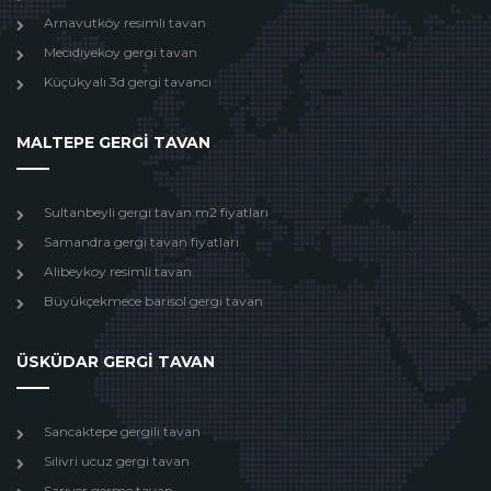
Arnavutköy resimli tavan
Mecıdıyekoy gergi tavan
Küçükyalı 3d gergi tavancı
MALTEPE GERGİ TAVAN
Sultanbeyli gergi tavan m2 fiyatları
Samandra gergi tavan fiyatları
Alibeykoy resimli tavan
Büyükçekmece barisol gergi tavan
ÜSKÜDAR GERGİ TAVAN
Sancaktepe gergili tavan
Silivri ucuz gergi tavan
Sarıyer germe tavan