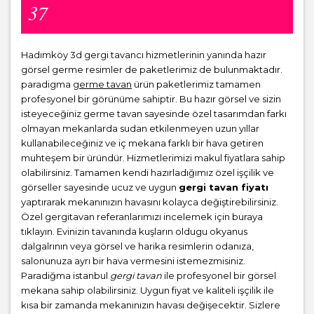
37
Hadımköy 3d gergi tavancı hizmetlerinin yanında hazır
görsel germe resimler de paketlerimiz de bulunmaktadır.
paradigma
germe tavan
ürün paketlerimiz tamamen
profesyonel bir görünüme sahiptir. Bu hazır görsel ve sizin
isteyeceğiniz germe tavan sayesinde özel tasarımdan farkı
olmayan mekanlarda sudan etkilenmeyen uzun yıllar
kullanabileceğiniz ve iç mekana farklı bir hava getiren
muhteşem bir üründür. Hizmetlerimizi makul fiyatlara sahip
olabilirsiniz. Tamamen kendi hazırladığımız özel işçilik ve
görseller sayesinde ucuz ve uygun
gergi tavan fiyatı
yaptırarak mekanınızın havasını kolayca değiştirebilirsiniz.
Özel gergitavan referanlarımızı incelemek için buraya
tıklayın. Evinizin tavanında kuşların oldugu okyanus
dalgalrının veya görsel ve harika resimlerin odanıza,
salonunuza ayrı bir hava vermesini istemezmisiniz.
Paradiğma istanbul
gergi tavan
ile profesyonel bir görsel
mekana sahip olabilirsiniz. Uygun fiyat ve kaliteli işçilik ile
kısa bir zamanda mekanınızın havası değişecektir. Sizlere