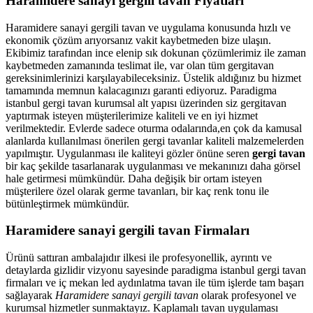
Haramidere sanayi gergili tavan Fiyatları
Haramidere sanayi gergili tavan ve uygulama konusunda hızlı ve
ekonomik çözüm arıyorsanız vakit kaybetmeden bize ulaşın.
Ekibimiz tarafından ince elenip sık dokunan çözümlerimiz ile zaman
kaybetmeden zamanında teslimat ile, var olan tüm gergitavan
gereksinimlerinizi karşılayabileceksiniz. Üstelik aldığınız bu hizmet
tamamında memnun kalacagınızı garanti ediyoruz. Paradigma
istanbul
gergi tavan
kurumsal alt yapısı üzerinden siz gergitavan
yaptırmak isteyen müşterilerimize kaliteli ve en iyi hizmet
verilmektedir. Evlerde sadece oturma odalarında,en çok da kamusal
alanlarda kullanılması önerilen gergi tavanlar kaliteli malzemelerden
yapılmıştır. Uygulanması ile kaliteyi gözler önüne seren
gergi tavan
bir kaç şekilde tasarlanarak uygulanması ve mekanınızı daha görsel
hale getirmesi mümkündür. Daha değişik bir ortam isteyen
müşterilere özel olarak germe tavanları, bir kaç renk tonu ile
bütünleştirmek mümkündür.
Haramidere sanayi gergili tavan Firmaları
Ürünü sattıran ambalajıdır ilkesi ile profesyonellik, ayrıntı ve
detaylarda gizlidir vizyonu sayesinde paradigma istanbul gergi tavan
firmaları ve iç mekan led aydınlatma tavan ile tüm işlerde tam başarı
sağlayarak
Haramidere sanayi gergili tavan
olarak profesyonel ve
kurumsal hizmetler sunmaktayız. Kaplamalı tavan uygulaması