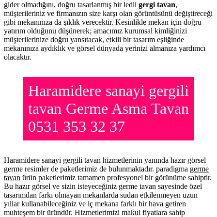
gider olmadığını, doğru tasarlanmış bir ledli
gergi tavan
,
müşterileriniz ve firmanızın size karşı olan görüntüsünü değiştireceği
gibi mekanınıza da şıklık verecektir. Kesinlikle mekan için doğru
yatırım olduğunu düşünerek; amacımız kurumsal kimliğinizi
müşterilerinize doğru yansıtacak, etkili bir tasarım eşliğinde
mekanınıza aydıklık ve görsel dünyada yerinizi almanıza yardımcı
olacaktır.
Haramidere sanayi gergili
tavan Germe Asma Tavan
0531 353 32 37
Haramidere sanayi gergili tavan hizmetlerinin yanında hazır görsel
germe resimler de paketlerimiz de bulunmaktadır. paradigma
germe
tavan
ürün paketlerimiz tamamen profesyonel bir görünüme sahiptir.
Bu hazır görsel ve sizin isteyeceğiniz germe tavan sayesinde özel
tasarımdan farkı olmayan mekanlarda sudan etkilenmeyen uzun
yıllar kullanabileceğiniz ve iç mekana farklı bir hava getiren
muhteşem bir üründür. Hizmetlerimizi makul fiyatlara sahip