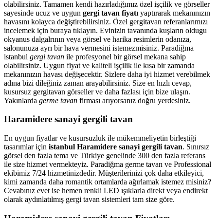
olabilirsiniz. Tamamen kendi hazırladığımız özel işçilik ve görseller
sayesinde ucuz ve uygun
gergi tavan fiyatı
yaptırarak mekanınızın
havasını kolayca değiştirebilirsiniz. Özel gergitavan referanlarımızı
incelemek için buraya tıklayın. Evinizin tavanında kuşların oldugu
okyanus dalgalrının veya görsel ve harika resimlerin odanıza,
salonunuza ayrı bir hava vermesini istemezmisiniz. Paradiğma
istanbul
gergi tavan
ile profesyonel bir görsel mekana sahip
olabilirsiniz. Uygun fiyat ve kaliteli işçilik ile kısa bir zamanda
mekanınızın havası değişecektir. Sizlere daha iyi hizmet verebilmek
adına bizi dileğiniz zaman arayabilirsiniz. Size en hızlı cevap,
kusursuz gergitavan görseller ve daha fazlası için bize ulaşın.
Yakınlarda
germe tavan
firması arıyorsanız doğru yerdesiniz.
Haramidere sanayi gergili tavan
En uygun fiyatlar ve kusursuzluk ile mükemmeliyetin birleştiği
tasarımlar için
istanbul Haramidere sanayi gergili tavan
. Sınırsız
görsel den fazla tema ve Türkiye genelinde 300 den fazla referans
ile size hizmet vermekteyiz. Paradiğma
germe tavan
ve Professional
ekibimiz 7/24 hizmetinizdedir. Müşterilerinizi çok daha etkileyici,
kimi zamanda daha romantik ortamlarda ağırlamak istemez misiniz?
Cevabınız evet ise hemen renkli LED ışıklarla direkt veya endirekt
olarak aydınlatılmış gergi tavan sistemleri tam size göre.