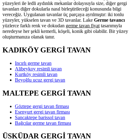
yüzeyleri ile ledli aydınlık mekanlar dolayısıyla size, diğer gergi
tavanları diğer dokularla nasıl birleştirileceği konusunda bilgi
vereceğiz. Uygulanan tavanlar üç parçaya ayrılmıştır: iki tonlu
yüzeyler, yükselen tavan ve 3D tavanlar. Lake
Germe tavancı
yüzlerce farklı renk ve dokudan
germe tavan fiyat
tasarımıyla
neredeyse her şekli kemerli, köşeli, konik gibi olabilir. Bir yüzey
oluşturmanıza olanak tanır.
KADIKÖY GERGİ TAVAN
Incırlı germe tavan
Alibeykoy resimli tavan
Kurtköy resimli tavan
Beyoğlu ucuz gergi tavan
MALTEPE GERGİ TAVAN
Göztepe gergi tavan firması
Esenyurt gergi tavan firması
Sancaktepe barissol tavan
Bağcılar germe tavan firması
ÜSKÜDAR GERGİ TAVAN