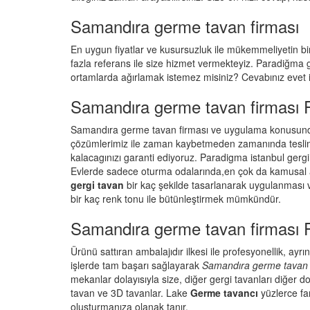
Samandıra germe tavan firması
En uygun fiyatlar ve kusursuzluk ile mükemmeliyetin birl
fazla referans ile size hizmet vermekteyiz. Paradiğma
ortamlarda ağırlamak istemez misiniz? Cevabınız evet is
Samandıra germe tavan firması Fi
Samandıra germe tavan firması ve uygulama konusunda 
çözümlerimiz ile zaman kaybetmeden zamanında teslimat
kalacagınızı garanti ediyoruz. Paradigma istanbul
gergi
Evlerde sadece oturma odalarında,en çok da kamusal ala
gergi tavan
bir kaç şekilde tasarlanarak uygulanması 
bir kaç renk tonu ile bütünleştirmek mümkündür.
Samandıra germe tavan firması F
Ürünü sattıran ambalajıdır ilkesi ile profesyonellik, ay
işlerde tam başarı sağlayarak
Samandıra germe tavan 
mekanlar dolayısıyla size, diğer gergi tavanları diğer do
tavan ve 3D tavanlar. Lake
Germe tavancı
yüzlerce fa
oluşturmanıza olanak tanır.