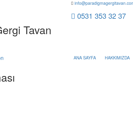
info@paradigmagergitavan.co
0531 353 32 37
Gergi Tavan
ANA SAYFA
HAKKIMIZDA
ası