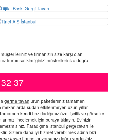
 müşterileriniz ve firmanızın size karşı olan
ız kurumsal kimliğinizi müşterilerinize doğru
 32 37
gma
germe tavan
ürün paketlerimiz tamamen
an mekanlarda sudan etkilenmeyen uzun yıllar
 Tamamen kendi hazırladığımız özel işçilik ve görseller
larımızı incelemek için buraya tıklayın. Evinizin
stemezmisiniz. Paradiğma istanbul
gergi tavan
ile
ktir. Sizlere daha iyi hizmet verebilmek adına bizi
erme tavan
firması arıyorsanız doğru yerdesiniz.