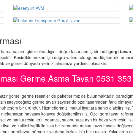
rması
arcamaların gider olmadığını, doğru tasarlanmış bir ledli
gergi tavan
,
recektir. Kesinlikle mekan için doğru yatırım olduğunu düşünerek; amacım
klık ve görsel dünyada yerinizi almanıza yardımcı olacaktır.
irması Germe Asma Tavan 0531 353
hazır görsel germe resimler de paketlerimiz de bulunmaktadır. paradi
 sizin isteyeceğiniz germe tavan sayesinde özel tasarımdan farkı olmay
muhteşem bir üründür. Hizmetlerimizi makul fiyatlara sahip olabilirsiniz.
mekanınızın havasını kolayca değiştirebilirsiniz. Özel gergitavan referan
sel ve harika resimlerin odanıza, salonunuza ayrı bir hava vermesini i
fiyat ve kaliteli işçilik ile kısa bir zamanda mekanınızın havası değişece
sursuz gergitavan görseller ve daha fazlası için bize ulaşın. Yakınlarda
g