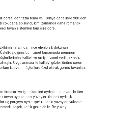
rsız görsel den fazla tema ve Türkiye genelinde 300 den
izi çok daha etkileyici, kimi zamanda daha romantik
ergi tavan sistemleri tam size göre.
ibimiz tarafından ince elenip sık dokunan
z. Üstelik aldığınız bu hizmet tamamında memnun
erilerimize kaliteli ve en iyi hizmet verilmektedir.
lmıştır. Uygulanması ile kaliteyi gözler önüne seren
rtam isteyen müşterilere özel olarak germe tavanları,
van firmaları ve iç mekan led aydınlatma tavan ile tüm
 tavan uygulaması yüzeyleri ile ledli aydınlık
ar üç parçaya ayrılmıştır: iki tonlu yüzeyler, yükselen
merli, köşeli, konik gibi olabilir. Bir yüzey