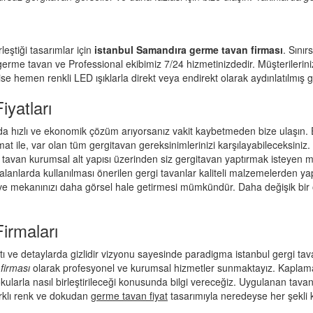
eştiği tasarımlar için
istanbul Samandıra germe tavan firması
. Sını
germe tavan
ve Professional ekibimiz 7/24 hizmetinizdedir. Müşterilerin
e hemen renkli LED ışıklarla direkt veya endirekt olarak aydınlatılmış g
yatları
hızlı ve ekonomik çözüm arıyorsanız vakit kaybetmeden bize ulaşın. Ek
 ile, var olan tüm gergitavan gereksinimlerinizi karşılayabileceksini
 tavan
kurumsal alt yapısı üzerinden siz gergitavan yaptırmak isteyen müşt
nlarda kullanılması önerilen gergi tavanlar kaliteli malzemelerden yapı
ve mekanınızı daha görsel hale getirmesi mümkündür. Daha değişik bir o
irmaları
rıntı ve detaylarda gizlidir vizyonu sayesinde paradigma istanbul gergi ta
firması
olarak profesyonel ve kurumsal hizmetler sunmaktayız. Kaplamalı
kularla nasıl birleştirileceği konusunda bilgi vereceğiz. Uygulanan tavanl
rklı renk ve dokudan
germe tavan fiyat
tasarımıyla neredeyse her şekli ke