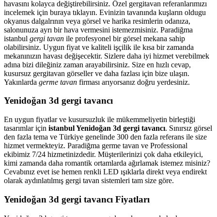
havasını kolayca değiştirebilirsiniz. Özel gergitavan referanlarımızı
incelemek için buraya tıklayın. Evinizin tavanında kuşların oldugu
okyanus dalgalrının veya görsel ve harika resimlerin odanıza,
salonunuza ayrı bir hava vermesini istemezmisiniz. Paradiğma
istanbul
gergi tavan
ile profesyonel bir görsel mekana sahip
olabilirsiniz. Uygun fiyat ve kaliteli işçilik ile kısa bir zamanda
mekanınızın havası değişecektir. Sizlere daha iyi hizmet verebilmek
adına bizi dileğiniz zaman arayabilirsiniz. Size en hızlı cevap,
kusursuz gergitavan görseller ve daha fazlası için bize ulaşın.
Yakınlarda
germe tavan
firması arıyorsanız doğru yerdesiniz.
Yenidoğan 3d gergi tavancı
En uygun fiyatlar ve kusursuzluk ile mükemmeliyetin birleştiği
tasarımlar için
istanbul Yenidoğan 3d gergi tavancı
. Sınırsız görsel
den fazla tema ve Türkiye genelinde 300 den fazla referans ile size
hizmet vermekteyiz. Paradiğma
germe tavan
ve Professional
ekibimiz 7/24 hizmetinizdedir. Müşterilerinizi çok daha etkileyici,
kimi zamanda daha romantik ortamlarda ağırlamak istemez misiniz?
Cevabınız evet ise hemen renkli LED ışıklarla direkt veya endirekt
olarak aydınlatılmış gergi tavan sistemleri tam size göre.
Yenidoğan 3d gergi tavancı Fiyatları