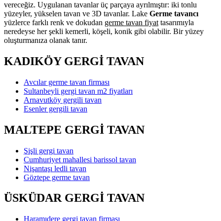
vereceğiz. Uygulanan tavanlar üç parçaya ayrılmıştır: iki tonlu
yüzeyler, yükselen tavan ve 3D tavanlar. Lake
Germe tavancı
yüzlerce farklı renk ve dokudan
germe tavan fiyat
tasarımıyla
neredeyse her şekli kemerli, köşeli, konik gibi olabilir. Bir yüzey
oluşturmanıza olanak tanır.
KADIKÖY GERGİ TAVAN
Avcılar germe tavan firması
Sultanbeyli gergi tavan m2 fiyatları
Arnavutköy gergili tavan
Esenler gergili tavan
MALTEPE GERGİ TAVAN
Şişli gergi tavan
Cumhuriyet mahallesi barissol tavan
Nişantaşı ledli tavan
Göztepe germe tavan
ÜSKÜDAR GERGİ TAVAN
Haramıdere gergi tavan firması