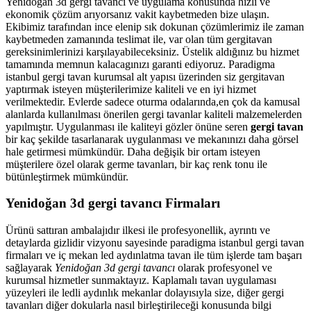
Yenidoğan 3d gergi tavancı ve uygulama konusunda hızlı ve
ekonomik çözüm arıyorsanız vakit kaybetmeden bize ulaşın.
Ekibimiz tarafından ince elenip sık dokunan çözümlerimiz ile zaman
kaybetmeden zamanında teslimat ile, var olan tüm gergitavan
gereksinimlerinizi karşılayabileceksiniz. Üstelik aldığınız bu hizmet
tamamında memnun kalacagınızı garanti ediyoruz. Paradigma
istanbul
gergi tavan
kurumsal alt yapısı üzerinden siz gergitavan
yaptırmak isteyen müşterilerimize kaliteli ve en iyi hizmet
verilmektedir. Evlerde sadece oturma odalarında,en çok da kamusal
alanlarda kullanılması önerilen gergi tavanlar kaliteli malzemelerden
yapılmıştır. Uygulanması ile kaliteyi gözler önüne seren
gergi tavan
bir kaç şekilde tasarlanarak uygulanması ve mekanınızı daha görsel
hale getirmesi mümkündür. Daha değişik bir ortam isteyen
müşterilere özel olarak germe tavanları, bir kaç renk tonu ile
bütünleştirmek mümkündür.
Yenidoğan 3d gergi tavancı Firmaları
Ürünü sattıran ambalajıdır ilkesi ile profesyonellik, ayrıntı ve
detaylarda gizlidir vizyonu sayesinde paradigma istanbul gergi tavan
firmaları ve iç mekan led aydınlatma tavan ile tüm işlerde tam başarı
sağlayarak
Yenidoğan 3d gergi tavancı
olarak profesyonel ve
kurumsal hizmetler sunmaktayız. Kaplamalı tavan uygulaması
yüzeyleri ile ledli aydınlık mekanlar dolayısıyla size, diğer gergi
tavanları diğer dokularla nasıl birleştirileceği konusunda bilgi