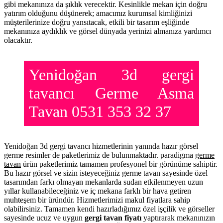
gibi mekanınıza da şıklık verecektir. Kesinlikle mekan için doğru
yatırım olduğunu düşünerek; amacımız kurumsal kimliğinizi
müşterilerinize doğru yansıtacak, etkili bir tasarım eşliğinde
mekanınıza aydıklık ve görsel dünyada yerinizi almanıza yardımcı
olacaktır.
Yenidoğan 3d gergi
tavancı Germe Asma
Tavan 0531 353 32 37
Yenidoğan 3d gergi tavancı hizmetlerinin yanında hazır görsel
germe resimler de paketlerimiz de bulunmaktadır. paradigma
germe
tavan
ürün paketlerimiz tamamen profesyonel bir görünüme sahiptir.
Bu hazır görsel ve sizin isteyeceğiniz germe tavan sayesinde özel
tasarımdan farkı olmayan mekanlarda sudan etkilenmeyen uzun
yıllar kullanabileceğiniz ve iç mekana farklı bir hava getiren
muhteşem bir üründür. Hizmetlerimizi makul fiyatlara sahip
olabilirsiniz. Tamamen kendi hazırladığımız özel işçilik ve görseller
sayesinde ucuz ve uygun
gergi tavan fiyatı
yaptırarak mekanınızın