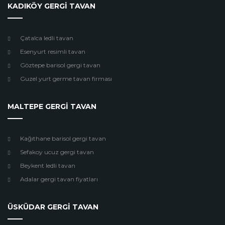
KADIKÖY GERGİ TAVAN
Çatalca ledli tavan
Esenyurt resimli tavan
Göztepe barisol gergi tavan
Guzel yurt germe tavan firması
MALTEPE GERGİ TAVAN
Kağıthane barisol gergi tavan
Sefakoy ucuz gergi tavan
Beykent ledli tavan
Adalar gergi tavan fiyatları
ÜSKÜDAR GERGİ TAVAN