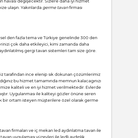
zın havası değişecektir. Sizlere daha iyi hizmet
bize ulaşın. Yakınlarda
germe tavan
firması
görsel den fazla tema ve Türkiye genelinde 300 den
erinizi çok daha etkileyici, kimi zamanda daha
ydınlatılmış gergi tavan sistemleri tam size göre.
iz tarafından ince elenip sık dokunan çözümlerimiz
 aldığınız bu hizmet tamamında memnun kalacagınızı
mize kaliteli ve en iyi hizmet verilmektedir. Evlerde
tır. Uygulanması ile kaliteyi gözler önüne seren
 bir ortam isteyen müşterilere özel olarak germe
i tavan firmaları ve iç mekan led aydınlatma tavan ile
van uygulaması yüzeyleri ile ledli aydınlık