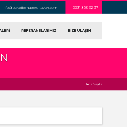
0531 353 32 37
info@paradigmagergitavan.com
ALERİ
REFERANSLARIMIZ
BİZE ULAŞIN
AN
Ana Sayfa