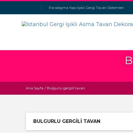
Paradigma Yapı Işıklı Gergi Tavan Sistemleri
B
Ana Sayfa
/
Bulgurlu gergili tavan
BULGURLU GERGILI TAVAN