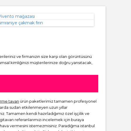
erileriniz ve firmanızın size karşı olan görüntüsünü
msal kimliğinizi müşterilerinize doğru yansıtacak,
rme tavan
ürün paketlerimiz tamamen profesyonel
larda sudan etkilenmeyen uzun yıllar
niz. Tamamen kendi hazırladığımız özel işçilik ve
rgitavan referanlarımızı incelemek için buraya
ir hava vermesini istemezmisiniz. Paradiğma istanbul