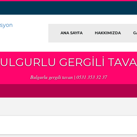
ANA SAYFA
HAKKIMIZDA
G
ULGURLU GERGILI TAV
Bulgurlu gergili tavan | 0531 353 32 37