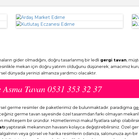
ların gider olmadığını, doğru tasarlanmış bir ledli
gergi tavan
, müşt
Kesinlikle mekan için doğru yatırım olduğunu düşünerek; amacımız kuru
örsel dünyada yerinizi almanıza yardımcı olacaktır.
me Asma Tavan 0531 353 32 37
 görsel germe resimler de paketlerimiz de bulunmaktadır. paradigma
ge
eyeceğiniz germe tavan sayesinde özel tasarımdan farkı olmayan mekan
en muhteşem bir üründür. Hizmetlerimizi makul fiyatlara sahip olabilirsi
atı
yaptırarak mekanınızın havasını kolayca değiştirebilirsiniz. Özel ge
dalgalrının veya görsel ve harika resimlerin odanıza, salonunuza ayrı b