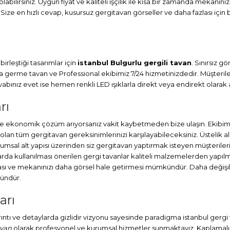
abilirsiniz. Uygun fiyat ve kaliteli işçilik ile kısa bir zamanda mekanını
 Size en hızlı cevap, kusursuz gergitavan görseller ve daha fazlası için 
irleştiği tasarımlar için
istanbul Bulgurlu gergili tavan
. Sınırsız 
ma
germe tavan
ve Professional ekibimiz 7/24 hizmetinizdedir. Müşteril
ınız evet ise hemen renkli LED ışıklarla direkt veya endirekt olarak a
rı
 ve ekonomik çözüm arıyorsanız vakit kaybetmeden bize ulaşın. Ekibim
lan tüm gergitavan gereksinimlerinizi karşılayabileceksiniz. Üstelik
umsal alt yapısı üzerinden siz gergitavan yaptırmak isteyen müşterileri
a kullanılması önerilen gergi tavanlar kaliteli malzemelerden yapılmış
ası ve mekanınızı daha görsel hale getirmesi mümkündür. Daha değişik
kündür.
arı
ayrıntı ve detaylarda gizlidir vizyonu sayesinde paradigma istanbul gerg
avan
olarak profesyonel ve kurumsal hizmetler sunmaktayız. Kaplamalı ta