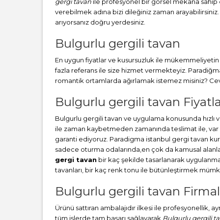
gergi tavan
ile profesyonel bir görsel mekana sahip ol
verebilmek adına bizi dileğiniz zaman arayabilirsiniz.
arıyorsanız doğru yerdesiniz.
Bulgurlu gergili tavan
En uygun fiyatlar ve kusursuzluk ile mükemmeliyetin b
fazla referans ile size hizmet vermekteyiz. Paradiğ
romantik ortamlarda ağırlamak istemez misiniz? Cevab
Bulgurlu gergili tavan Fiyatla
Bulgurlu gergili tavan ve uygulama konusunda hızlı
ile zaman kaybetmeden zamanında teslimat ile, var o
garanti ediyoruz. Paradigma istanbul
gergi tavan
kur
sadece oturma odalarında,en çok da kamusal alanlard
gergi tavan
bir kaç şekilde tasarlanarak uygulanm
tavanları, bir kaç renk tonu ile bütünleştirmek müm
Bulgurlu gergili tavan Firmal
Ürünü sattıran ambalajıdır ilkesi ile profesyonellik, 
tüm işlerde tam başarı sağlayarak
Bulgurlu gergili t