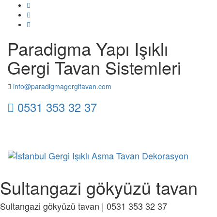
Paradigma Yapı Işıklı
Gergi Tavan Sistemleri
info@paradigmagergitavan.com
0531 353 32 37
Toggl
naviga
Sultangazi gökyüzü tavan
Sultangazi gökyüzü tavan | 0531 353 32 37