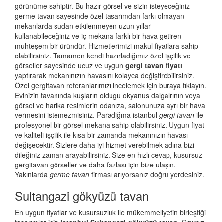
görünüme sahiptir. Bu hazır görsel ve sizin isteyeceğiniz
germe tavan sayesinde özel tasarımdan farkı olmayan
mekanlarda sudan etkilenmeyen uzun yıllar
kullanabileceğiniz ve iç mekana farklı bir hava getiren
muhteşem bir üründür. Hizmetlerimizi makul fiyatlara sahip
olabilirsiniz. Tamamen kendi hazırladığımız özel işçilik ve
görseller sayesinde ucuz ve uygun
gergi tavan fiyatı
yaptırarak mekanınızın havasını kolayca değiştirebilirsiniz.
Özel gergitavan referanlarımızı incelemek için buraya tıklayın.
Evinizin tavanında kuşların oldugu okyanus dalgalrının veya
görsel ve harika resimlerin odanıza, salonunuza ayrı bir hava
vermesini istemezmisiniz. Paradiğma istanbul
gergi tavan
ile
profesyonel bir görsel mekana sahip olabilirsiniz. Uygun fiyat
ve kaliteli işçilik ile kısa bir zamanda mekanınızın havası
değişecektir. Sizlere daha iyi hizmet verebilmek adına bizi
dileğiniz zaman arayabilirsiniz. Size en hızlı cevap, kusursuz
gergitavan görseller ve daha fazlası için bize ulaşın.
Yakınlarda
germe tavan
firması arıyorsanız doğru yerdesiniz.
Sultangazi gökyüzü tavan
En uygun fiyatlar ve kusursuzluk ile mükemmeliyetin birleştiği