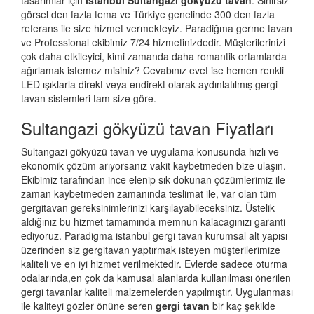
tasarımlar için
istanbul Sultangazi gökyüzü tavan
. Sınırsız
görsel den fazla tema ve Türkiye genelinde 300 den fazla
referans ile size hizmet vermekteyiz. Paradiğma
germe tavan
ve Professional ekibimiz 7/24 hizmetinizdedir. Müşterilerinizi
çok daha etkileyici, kimi zamanda daha romantik ortamlarda
ağırlamak istemez misiniz? Cevabınız evet ise hemen renkli
LED ışıklarla direkt veya endirekt olarak aydınlatılmış gergi
tavan sistemleri tam size göre.
Sultangazi gökyüzü tavan Fiyatları
Sultangazi gökyüzü tavan ve uygulama konusunda hızlı ve
ekonomik çözüm arıyorsanız vakit kaybetmeden bize ulaşın.
Ekibimiz tarafından ince elenip sık dokunan çözümlerimiz ile
zaman kaybetmeden zamanında teslimat ile, var olan tüm
gergitavan gereksinimlerinizi karşılayabileceksiniz. Üstelik
aldığınız bu hizmet tamamında memnun kalacagınızı garanti
ediyoruz. Paradigma istanbul
gergi tavan
kurumsal alt yapısı
üzerinden siz gergitavan yaptırmak isteyen müşterilerimize
kaliteli ve en iyi hizmet verilmektedir. Evlerde sadece oturma
odalarında,en çok da kamusal alanlarda kullanılması önerilen
gergi tavanlar kaliteli malzemelerden yapılmıştır. Uygulanması
ile kaliteyi gözler önüne seren
gergi tavan
bir kaç şekilde