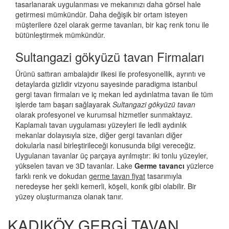
tasarlanarak uygulanması ve mekanınızı daha görsel hale
getirmesi mümkündür. Daha değişik bir ortam isteyen
müşterilere özel olarak germe tavanları, bir kaç renk tonu ile
bütünleştirmek mümkündür.
Sultangazi gökyüzü tavan Firmaları
Ürünü sattıran ambalajıdır ilkesi ile profesyonellik, ayrıntı ve
detaylarda gizlidir vizyonu sayesinde paradigma istanbul
gergi tavan firmaları ve iç mekan led aydınlatma tavan ile tüm
işlerde tam başarı sağlayarak
Sultangazi gökyüzü tavan
olarak profesyonel ve kurumsal hizmetler sunmaktayız.
Kaplamalı tavan uygulaması yüzeyleri ile ledli aydınlık
mekanlar dolayısıyla size, diğer gergi tavanları diğer
dokularla nasıl birleştirileceği konusunda bilgi vereceğiz.
Uygulanan tavanlar üç parçaya ayrılmıştır: iki tonlu yüzeyler,
yükselen tavan ve 3D tavanlar. Lake
Germe tavancı
yüzlerce
farklı renk ve dokudan
germe tavan fiyat
tasarımıyla
neredeyse her şekli kemerli, köşeli, konik gibi olabilir. Bir
yüzey oluşturmanıza olanak tanır.
KADIKÖY GERGİ TAVAN