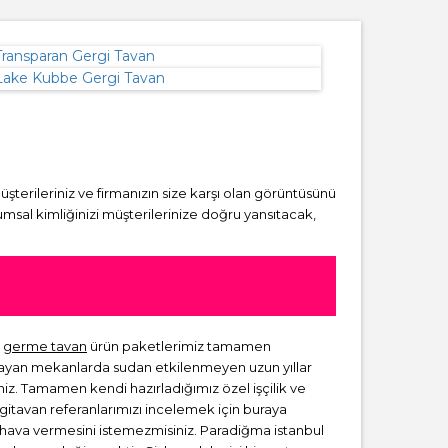
müşterileriniz ve firmanızın size karşı olan görüntüsünü
msal kimliğinizi müşterilerinize doğru yansıtacak,
a
germe tavan
ürün paketlerimiz tamamen
lmayan mekanlarda sudan etkilenmeyen uzun yıllar
niz. Tamamen kendi hazırladığımız özel işçilik ve
rgitavan referanlarımızı incelemek için buraya
ir hava vermesini istemezmisiniz. Paradiğma istanbul