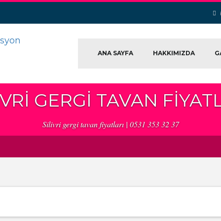
ANA SAYFA
HAKKIMIZDA
G
IVRI GERGI TAVAN FIYAT
Silivri gergi tavan fiyatları | 0531 353 32 37