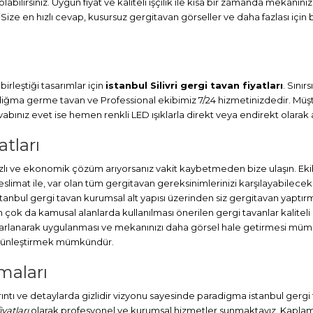
abilirsiniz. Uygun fiyat ve kaliteli işçilik ile kısa bir zamanda mekanını
 Size en hızlı cevap, kusursuz gergitavan görseller ve daha fazlası için 
irleştiği tasarımlar için
istanbul Silivri gergi tavan fiyatları
. Sını
adiğma
germe tavan
ve Professional ekibimiz 7/24 hizmetinizdedir. Müşt
ınız evet ise hemen renkli LED ışıklarla direkt veya endirekt olarak a
atları
hızlı ve ekonomik çözüm arıyorsanız vakit kaybetmeden bize ulaşın. Eki
at ile, var olan tüm gergitavan gereksinimlerinizi karşılayabileceks
stanbul
gergi tavan
kurumsal alt yapısı üzerinden siz gergitavan yaptırm
ok da kamusal alanlarda kullanılması önerilen gergi tavanlar kaliteli
sarlanarak uygulanması ve mekanınızı daha görsel hale getirmesi müm
bütünleştirmek mümkündür.
rmaları
ayrıntı ve detaylarda gizlidir vizyonu sayesinde paradigma istanbul gerg
iyatları
olarak profesyonel ve kurumsal hizmetler sunmaktayız. Kaplamalı