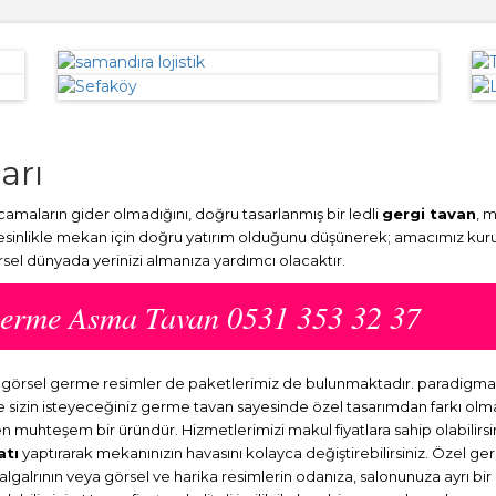
ları
rcamaların gider olmadığını, doğru tasarlanmış bir ledli
gergi tavan
, 
Kesinlikle mekan için doğru yatırım olduğunu düşünerek; amacımız kuru
örsel dünyada yerinizi almanıza yardımcı olacaktır.
ı Germe Asma Tavan 0531 353 32 37
hazır görsel germe resimler de paketlerimiz de bulunmaktadır. paradigm
ve sizin isteyeceğiniz germe tavan sayesinde özel tasarımdan farkı o
en muhteşem bir üründür. Hizmetlerimizi makul fiyatlara sahip olabilirsi
atı
yaptırarak mekanınızın havasını kolayca değiştirebilirsiniz. Özel ge
dalgalrının veya görsel ve harika resimlerin odanıza, salonunuza ayrı b