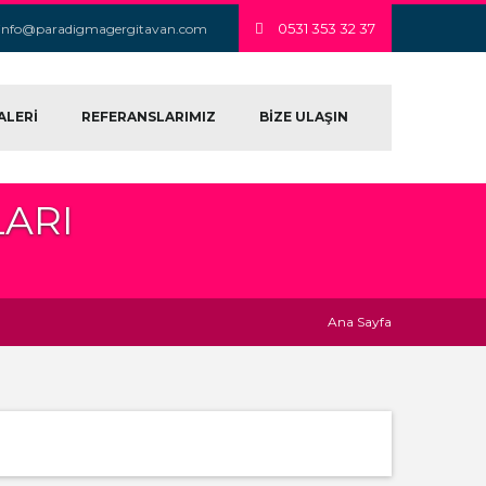
0531 353 32 37
info@paradigmagergitavan.com
ALERİ
REFERANSLARIMIZ
BİZE ULAŞIN
LARI
Ana Sayfa