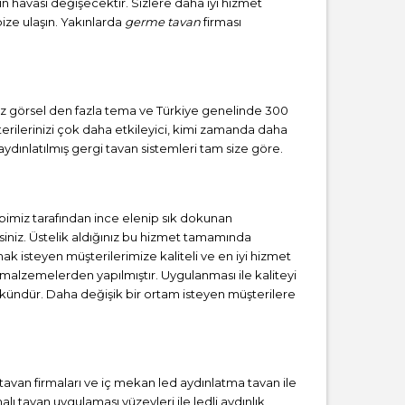
zın havası değişecektir. Sizlere daha iyi hizmet
bize ulaşın. Yakınlarda
germe tavan
firması
rsız görsel den fazla tema ve Türkiye genelinde 300
erilerinizi çok daha etkileyici, kimi zamanda daha
ydınlatılmış gergi tavan sistemleri tam size göre.
bimiz tarafından ince elenip sık dokunan
iniz. Üstelik aldığınız bu hizmet tamamında
ak isteyen müşterilerimize kaliteli ve en iyi hizmet
 malzemelerden yapılmıştır. Uygulanması ile kaliteyi
kündür. Daha değişik bir ortam isteyen müşterilere
i tavan firmaları ve iç mekan led aydınlatma tavan ile
 tavan uygulaması yüzeyleri ile ledli aydınlık