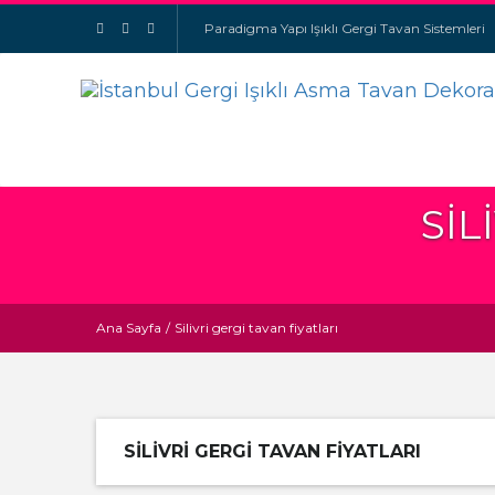
Paradigma Yapı Işıklı Gergi Tavan Sistemleri
SIL
Ana Sayfa
/
Silivri gergi tavan fiyatları
SILIVRI GERGI TAVAN FIYATLARI