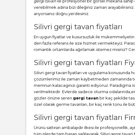
gergi tavan
ile profesyonel bir görsel mekana sahip ol
verebilmek adına bizi dileğiniz zaman arayabilirsiniz.
arıyorsanız doğru yerdesiniz.
Silivri gergi tavan fiyatları
En uygun fiyatlar ve kusursuzluk ile mükemmeliyetin b
den fazla referans ile size hizmet vermekteyiz. Par
romantik ortamlarda ağırlamak istemez misiniz? Cevab
Silivri gergi tavan fiyatları Fiy
Silivri gergi tavan fiyatları ve uygulama konusunda 
çözümlerimiz ile zaman kaybetmeden zamanında teslim
memnun kalacagınızı garanti ediyoruz. Paradigma i
verilmektedir. Evlerde sadece oturma odalarında,en ç
gözler önüne seren
gergi tavan
bir kaç şekilde ta
özel olarak germe tavanları, bir kaç renk tonu ile 
Silivri gergi tavan fiyatları Fi
Ürünü sattıran ambalajıdır ilkesi ile profesyonellik, 
tüm işlerde tam başarı sağlayarak
Silivri gergi tavan f