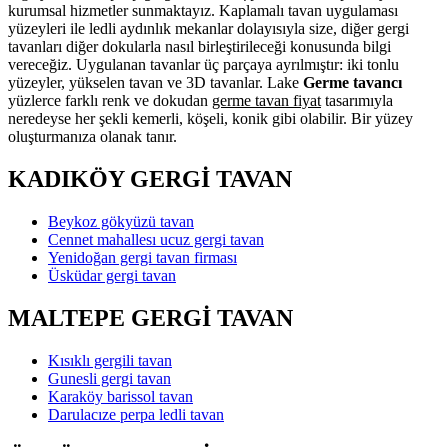
kurumsal hizmetler sunmaktayız. Kaplamalı tavan uygulaması
yüzeyleri ile ledli aydınlık mekanlar dolayısıyla size, diğer gergi
tavanları diğer dokularla nasıl birleştirileceği konusunda bilgi
vereceğiz. Uygulanan tavanlar üç parçaya ayrılmıştır: iki tonlu
yüzeyler, yükselen tavan ve 3D tavanlar. Lake
Germe tavancı
yüzlerce farklı renk ve dokudan
germe tavan fiyat
tasarımıyla
neredeyse her şekli kemerli, köşeli, konik gibi olabilir. Bir yüzey
oluşturmanıza olanak tanır.
KADIKÖY GERGİ TAVAN
Beykoz gökyüzü tavan
Cennet mahallesı ucuz gergi tavan
Yenidoğan gergi tavan firması
Üsküdar gergi tavan
MALTEPE GERGİ TAVAN
Kısıklı gergili tavan
Gunesli gergi tavan
Karaköy barissol tavan
Darulacıze perpa ledli tavan