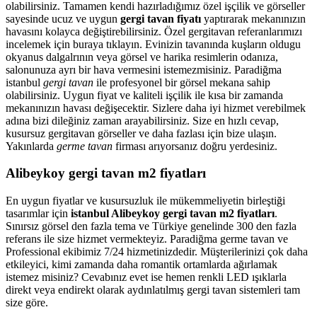
olabilirsiniz. Tamamen kendi hazırladığımız özel işçilik ve görseller
sayesinde ucuz ve uygun
gergi tavan fiyatı
yaptırarak mekanınızın
havasını kolayca değiştirebilirsiniz. Özel gergitavan referanlarımızı
incelemek için buraya tıklayın. Evinizin tavanında kuşların oldugu
okyanus dalgalrının veya görsel ve harika resimlerin odanıza,
salonunuza ayrı bir hava vermesini istemezmisiniz. Paradiğma
istanbul
gergi tavan
ile profesyonel bir görsel mekana sahip
olabilirsiniz. Uygun fiyat ve kaliteli işçilik ile kısa bir zamanda
mekanınızın havası değişecektir. Sizlere daha iyi hizmet verebilmek
adına bizi dileğiniz zaman arayabilirsiniz. Size en hızlı cevap,
kusursuz gergitavan görseller ve daha fazlası için bize ulaşın.
Yakınlarda
germe tavan
firması arıyorsanız doğru yerdesiniz.
Alibeykoy gergi tavan m2 fiyatları
En uygun fiyatlar ve kusursuzluk ile mükemmeliyetin birleştiği
tasarımlar için
istanbul Alibeykoy gergi tavan m2 fiyatları
.
Sınırsız görsel den fazla tema ve Türkiye genelinde 300 den fazla
referans ile size hizmet vermekteyiz. Paradiğma
germe tavan
ve
Professional ekibimiz 7/24 hizmetinizdedir. Müşterilerinizi çok daha
etkileyici, kimi zamanda daha romantik ortamlarda ağırlamak
istemez misiniz? Cevabınız evet ise hemen renkli LED ışıklarla
direkt veya endirekt olarak aydınlatılmış gergi tavan sistemleri tam
size göre.