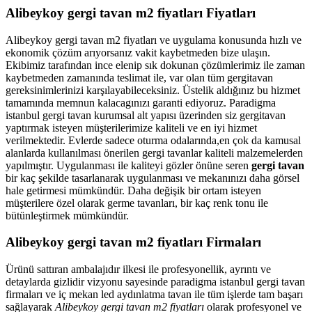
Alibeykoy gergi tavan m2 fiyatları Fiyatları
Alibeykoy gergi tavan m2 fiyatları ve uygulama konusunda hızlı ve
ekonomik çözüm arıyorsanız vakit kaybetmeden bize ulaşın.
Ekibimiz tarafından ince elenip sık dokunan çözümlerimiz ile zaman
kaybetmeden zamanında teslimat ile, var olan tüm gergitavan
gereksinimlerinizi karşılayabileceksiniz. Üstelik aldığınız bu hizmet
tamamında memnun kalacagınızı garanti ediyoruz. Paradigma
istanbul
gergi tavan
kurumsal alt yapısı üzerinden siz gergitavan
yaptırmak isteyen müşterilerimize kaliteli ve en iyi hizmet
verilmektedir. Evlerde sadece oturma odalarında,en çok da kamusal
alanlarda kullanılması önerilen gergi tavanlar kaliteli malzemelerden
yapılmıştır. Uygulanması ile kaliteyi gözler önüne seren
gergi tavan
bir kaç şekilde tasarlanarak uygulanması ve mekanınızı daha görsel
hale getirmesi mümkündür. Daha değişik bir ortam isteyen
müşterilere özel olarak germe tavanları, bir kaç renk tonu ile
bütünleştirmek mümkündür.
Alibeykoy gergi tavan m2 fiyatları Firmaları
Ürünü sattıran ambalajıdır ilkesi ile profesyonellik, ayrıntı ve
detaylarda gizlidir vizyonu sayesinde paradigma istanbul gergi tavan
firmaları ve iç mekan led aydınlatma tavan ile tüm işlerde tam başarı
sağlayarak
Alibeykoy gergi tavan m2 fiyatları
olarak profesyonel ve