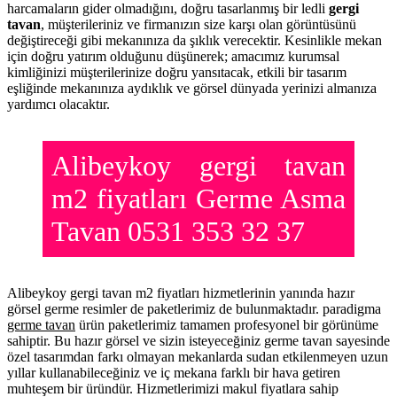
harcamaların gider olmadığını, doğru tasarlanmış bir ledli
gergi
tavan
, müşterileriniz ve firmanızın size karşı olan görüntüsünü
değiştireceği gibi mekanınıza da şıklık verecektir. Kesinlikle mekan
için doğru yatırım olduğunu düşünerek; amacımız kurumsal
kimliğinizi müşterilerinize doğru yansıtacak, etkili bir tasarım
eşliğinde mekanınıza aydıklık ve görsel dünyada yerinizi almanıza
yardımcı olacaktır.
Alibeykoy gergi tavan
m2 fiyatları Germe Asma
Tavan 0531 353 32 37
Alibeykoy gergi tavan m2 fiyatları hizmetlerinin yanında hazır
görsel germe resimler de paketlerimiz de bulunmaktadır. paradigma
germe tavan
ürün paketlerimiz tamamen profesyonel bir görünüme
sahiptir. Bu hazır görsel ve sizin isteyeceğiniz germe tavan sayesinde
özel tasarımdan farkı olmayan mekanlarda sudan etkilenmeyen uzun
yıllar kullanabileceğiniz ve iç mekana farklı bir hava getiren
muhteşem bir üründür. Hizmetlerimizi makul fiyatlara sahip