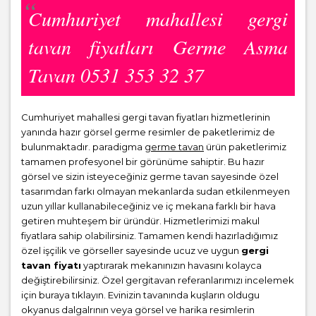
Cumhuriyet mahallesi gergi
tavan fiyatları Germe Asma
Tavan 0531 353 32 37
Cumhuriyet mahallesi gergi tavan fiyatları hizmetlerinin
yanında hazır görsel germe resimler de paketlerimiz de
bulunmaktadır. paradigma
germe tavan
ürün paketlerimiz
tamamen profesyonel bir görünüme sahiptir. Bu hazır
görsel ve sizin isteyeceğiniz germe tavan sayesinde özel
tasarımdan farkı olmayan mekanlarda sudan etkilenmeyen
uzun yıllar kullanabileceğiniz ve iç mekana farklı bir hava
getiren muhteşem bir üründür. Hizmetlerimizi makul
fiyatlara sahip olabilirsiniz. Tamamen kendi hazırladığımız
özel işçilik ve görseller sayesinde ucuz ve uygun
gergi
tavan fiyatı
yaptırarak mekanınızın havasını kolayca
değiştirebilirsiniz. Özel gergitavan referanlarımızı incelemek
için buraya tıklayın. Evinizin tavanında kuşların oldugu
okyanus dalgalrının veya görsel ve harika resimlerin