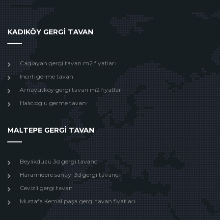
KADIKÖY GERGİ TAVAN
Caglayan gergi tavan m2 fiyatları
Incırlı germe tavan
Arnavutköy gergi tavan m2 fiyatları
Halıcıoglu germe tavan
MALTEPE GERGİ TAVAN
Beylikdüzü 3d gergi tavancı
Haramidere sanayi 3d gergi tavancı
Cevizli gergi tavan
Mustafa Kemal paşa gergi tavan fiyatları