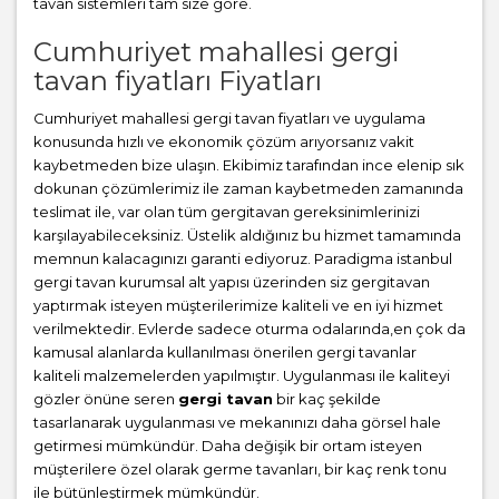
tavan sistemleri tam size göre.
Cumhuriyet mahallesi gergi
tavan fiyatları Fiyatları
Cumhuriyet mahallesi gergi tavan fiyatları ve uygulama
konusunda hızlı ve ekonomik çözüm arıyorsanız vakit
kaybetmeden bize ulaşın. Ekibimiz tarafından ince elenip sık
dokunan çözümlerimiz ile zaman kaybetmeden zamanında
teslimat ile, var olan tüm gergitavan gereksinimlerinizi
karşılayabileceksiniz. Üstelik aldığınız bu hizmet tamamında
memnun kalacagınızı garanti ediyoruz. Paradigma istanbul
gergi tavan
kurumsal alt yapısı üzerinden siz gergitavan
yaptırmak isteyen müşterilerimize kaliteli ve en iyi hizmet
verilmektedir. Evlerde sadece oturma odalarında,en çok da
kamusal alanlarda kullanılması önerilen gergi tavanlar
kaliteli malzemelerden yapılmıştır. Uygulanması ile kaliteyi
gözler önüne seren
gergi tavan
bir kaç şekilde
tasarlanarak uygulanması ve mekanınızı daha görsel hale
getirmesi mümkündür. Daha değişik bir ortam isteyen
müşterilere özel olarak germe tavanları, bir kaç renk tonu
ile bütünleştirmek mümkündür.