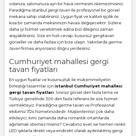
odanıza, salonunuza ayrı bir hava vermesini istemezmisiniz.
Paradiğma istanbul
gergi tavan
ile profesyonel bir görsel
mekana sahip olabilirsiniz. Uygun fiyat ve kaliteli işçilik ile
kısa bir zamanda mekanınızın havası değişecektir. Sizlere
daha iyi hizmet verebilmek adına bizi dileğiniz zaman
arayabilirsiniz. Size en hızlı cevap, kusursuz gergitavan
görseller ve daha fazlası için bize ulaşın. Yakınlarda
germe
tavan
firması arıyorsanız doğru yerdesiniz.
Cumhuriyet mahallesi gergi
tavan fiyatları
En uygun fiyatlar ve kusursuzluk ile mükemmeliyetin
birleştiği tasarımlar için
istanbul Cumhuriyet mahallesi
gergi tavan fiyatları
. Sınırsız görsel den fazla tema ve
Türkiye genelinde 300 den fazla referans ile size hizmet
vermekteyiz. Paradiğma
germe tavan
ve Professional
ekibimiz 7/24 hizmetinizdedir. Müşterilerinizi çok daha
etkileyici, kimi zamanda daha romantik ortamlarda
ağırlamak istemez misiniz? Cevabınız evet ise hemen renkli
LED ışıklarla direkt veya endirekt olarak aydınlatılmış gergi