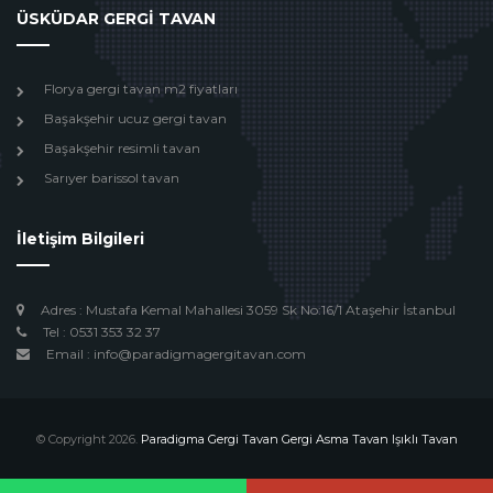
ÜSKÜDAR GERGİ TAVAN
Florya gergi tavan m2 fiyatları
Başakşehir ucuz gergi tavan
Başakşehir resimli tavan
Sarıyer barissol tavan
İletişim Bilgileri
Adres : Mustafa Kemal Mahallesi 3059 Sk No:16/1 Ataşehir İstanbul
Tel : 0531 353 32 37
Email : info@paradigmagergitavan.com
© Copyright 2026.
Paradigma Gergi Tavan Gergi Asma Tavan Işıklı Tavan
Design by
Beyoglu Webtasarım