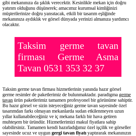
gibi mekanınıza da şıklık verecektir. Kesinlikle mekan için doğru
yatırım olduğunu düşünerek; amacımız kurumsal kimliğinizi
müşterilerinize doğru yansıtacak, etkili bir tasarım eşliğinde
mekanınıza aydıklık ve görsel dünyada yerinizi almanıza yardımcı
olacaktır.
Taksim germe tavan
firması Germe Asma
Tavan 0531 353 32 37
Taksim germe tavan firması hizmetlerinin yanında hazır görsel
germe resimler de paketlerimiz de bulunmaktadır. paradigma
germe
tavan
ürün paketlerimiz tamamen profesyonel bir görünüme sahiptir.
Bu hazır görsel ve sizin isteyeceğiniz germe tavan sayesinde özel
tasarımdan farkı olmayan mekanlarda sudan etkilenmeyen uzun
yıllar kullanabileceğiniz ve iç mekana farklı bir hava getiren
muhteşem bir üründür. Hizmetlerimizi makul fiyatlara sahip
olabilirsiniz. Tamamen kendi hazırladığımız özel işçilik ve görseller
sayesinde ucuz ve uygun
gergi tavan fiyatı
yaptırarak mekanınızın