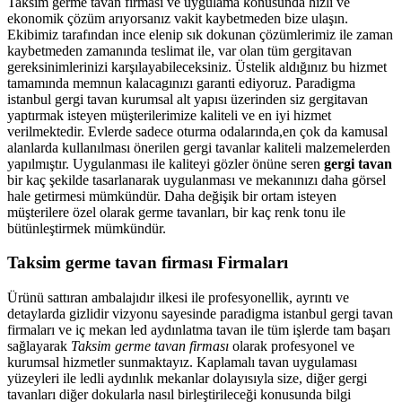
Taksim germe tavan firması ve uygulama konusunda hızlı ve
ekonomik çözüm arıyorsanız vakit kaybetmeden bize ulaşın.
Ekibimiz tarafından ince elenip sık dokunan çözümlerimiz ile zaman
kaybetmeden zamanında teslimat ile, var olan tüm gergitavan
gereksinimlerinizi karşılayabileceksiniz. Üstelik aldığınız bu hizmet
tamamında memnun kalacagınızı garanti ediyoruz. Paradigma
istanbul
gergi tavan
kurumsal alt yapısı üzerinden siz gergitavan
yaptırmak isteyen müşterilerimize kaliteli ve en iyi hizmet
verilmektedir. Evlerde sadece oturma odalarında,en çok da kamusal
alanlarda kullanılması önerilen gergi tavanlar kaliteli malzemelerden
yapılmıştır. Uygulanması ile kaliteyi gözler önüne seren
gergi tavan
bir kaç şekilde tasarlanarak uygulanması ve mekanınızı daha görsel
hale getirmesi mümkündür. Daha değişik bir ortam isteyen
müşterilere özel olarak germe tavanları, bir kaç renk tonu ile
bütünleştirmek mümkündür.
Taksim germe tavan firması Firmaları
Ürünü sattıran ambalajıdır ilkesi ile profesyonellik, ayrıntı ve
detaylarda gizlidir vizyonu sayesinde paradigma istanbul gergi tavan
firmaları ve iç mekan led aydınlatma tavan ile tüm işlerde tam başarı
sağlayarak
Taksim germe tavan firması
olarak profesyonel ve
kurumsal hizmetler sunmaktayız. Kaplamalı tavan uygulaması
yüzeyleri ile ledli aydınlık mekanlar dolayısıyla size, diğer gergi
tavanları diğer dokularla nasıl birleştirileceği konusunda bilgi