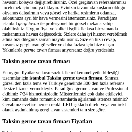
havasını kolayca değiştirebilirsiniz. Özel gergitavan referanlarımızı
incelemek için buraya tıklayın. Evinizin tavanında kuşların oldugu
okyanus dalgalrının veya görsel ve harika resimlerin odanıza,
salonunuza ayrı bir hava vermesini istemezmisiniz. Paradiğma
istanbul
gergi tavan
ile profesyonel bir görsel mekana sahip
olabilirsiniz. Uygun fiyat ve kaliteli işçilik ile kısa bir zamanda
mekanınızın havası değişecektir. Sizlere daha iyi hizmet verebilmek
adına bizi dileğiniz zaman arayabilirsiniz. Size en hızlı cevap,
kusursuz gergitavan görseller ve daha fazlası için bize ulaşın.
Yakınlarda
germe tavan
firması arıyorsanız doğru yerdesiniz.
Taksim germe tavan firması
En uygun fiyatlar ve kusursuzluk ile mükemmeliyetin birleştiği
tasarımlar için
istanbul Taksim germe tavan firması
. Sınırsız
görsel den fazla tema ve Türkiye genelinde 300 den fazla referans
ile size hizmet vermekteyiz. Paradiğma
germe tavan
ve Professional
ekibimiz 7/24 hizmetinizdedir. Müşterilerinizi çok daha etkileyici,
kimi zamanda daha romantik ortamlarda ağırlamak istemez misiniz?
Cevabınız evet ise hemen renkli LED ışıklarla direkt veya endirekt
olarak aydınlatılmış gergi tavan sistemleri tam size göre.
Taksim germe tavan firması Fiyatları