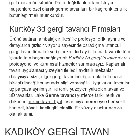
getirmesi mümkündür. Daha değişik bir ortam isteyen
müşterilere özel olarak germe tavanları, bir kaç renk tonu ile
bütünleştirmek mümkündür.
Kurtköy 3d gergi tavancı Firmaları
Ürünü sattıran ambalajıdır ilkesi ile profesyonellik, ayrıntı ve
detaylarda gizlidir vizyonu sayesinde paradigma istanbul
gergi tavan firmaları ve iç mekan led aydınlatma tavan ile tüm
işlerde tam başarı sağlayarak
Kurtköy 3d gergi tavancı
olarak
profesyonel ve kurumsal hizmetler sunmaktayız. Kaplamalı
tavan uygulaması yüzeyleri ile ledli aydınlık mekanlar
dolayısıyla size, diğer gergi tavanları diğer dokularla nasıl
birleştirileceği konusunda bilgi vereceğiz. Uygulanan tavanlar
üç parçaya ayrılmıştır: iki tonlu yüzeyler, yükselen tavan ve
3D tavanlar. Lake
Germe tavancı
yüzlerce farklı renk ve
dokudan
germe tavan fiyat
tasarımıyla neredeyse her şekli
kemerli, köşeli, konik gibi olabilir. Bir yüzey oluşturmanıza
olanak tanır.
KADIKÖY GERGİ TAVAN