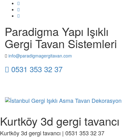
Paradigma Yapı Işıklı
Gergi Tavan Sistemleri
info@paradigmagergitavan.com
0531 353 32 37
Toggl
naviga
Kurtköy 3d gergi tavancı
Kurtköy 3d gergi tavancı | 0531 353 32 37