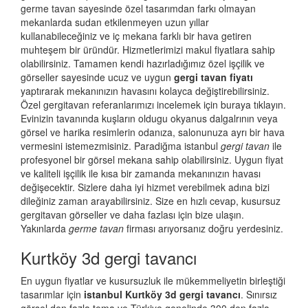
germe tavan sayesinde özel tasarımdan farkı olmayan
mekanlarda sudan etkilenmeyen uzun yıllar
kullanabileceğiniz ve iç mekana farklı bir hava getiren
muhteşem bir üründür. Hizmetlerimizi makul fiyatlara sahip
olabilirsiniz. Tamamen kendi hazırladığımız özel işçilik ve
görseller sayesinde ucuz ve uygun
gergi tavan fiyatı
yaptırarak mekanınızın havasını kolayca değiştirebilirsiniz.
Özel gergitavan referanlarımızı incelemek için buraya tıklayın.
Evinizin tavanında kuşların oldugu okyanus dalgalrının veya
görsel ve harika resimlerin odanıza, salonunuza ayrı bir hava
vermesini istemezmisiniz. Paradiğma istanbul
gergi tavan
ile
profesyonel bir görsel mekana sahip olabilirsiniz. Uygun fiyat
ve kaliteli işçilik ile kısa bir zamanda mekanınızın havası
değişecektir. Sizlere daha iyi hizmet verebilmek adına bizi
dileğiniz zaman arayabilirsiniz. Size en hızlı cevap, kusursuz
gergitavan görseller ve daha fazlası için bize ulaşın.
Yakınlarda
germe tavan
firması arıyorsanız doğru yerdesiniz.
Kurtköy 3d gergi tavancı
En uygun fiyatlar ve kusursuzluk ile mükemmeliyetin birleştiği
tasarımlar için
istanbul Kurtköy 3d gergi tavancı
. Sınırsız