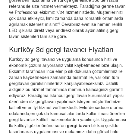
görsel den fazla tema ve Türkiye genelinde 300 den fazla
referans ile size hizmet vermekteyiz. Paradiğma
germe tavan
ve Professional ekibimiz 7/24 hizmetinizdedir. Müşterilerinizi
çok daha etkileyici, kimi zamanda daha romantik ortamlarda
ağırlamak istemez misiniz? Cevabınız evet ise hemen renkli
LED ışıklarla direkt veya endirekt olarak aydınlatılmış gergi
tavan sistemleri tam size göre.
Kurtköy 3d gergi tavancı Fiyatları
Kurtköy 3d gergi tavancı ve uygulama konusunda hızlı ve
ekonomik çözüm arıyorsanız vakit kaybetmeden bize ulaşın.
Ekibimiz tarafından ince elenip sık dokunan çözümlerimiz ile
zaman kaybetmeden zamanında teslimat ile, var olan tüm
gergitavan gereksinimlerinizi karşılayabileceksiniz. Üstelik
aldığınız bu hizmet tamamında memnun kalacagınızı garanti
ediyoruz. Paradigma istanbul
gergi tavan
kurumsal alt yapısı
üzerinden siz gergitavan yaptırmak isteyen müşterilerimize
kaliteli ve en iyi hizmet verilmektedir. Evlerde sadece oturma
odalarında,en çok da kamusal alanlarda kullanılması önerilen
gergi tavanlar kaliteli malzemelerden yapılmıştır. Uygulanması
ile kaliteyi gözler önüne seren
gergi tavan
bir kaç şekilde
tasarlanarak uygulanması ve mekanınızı daha görsel hale