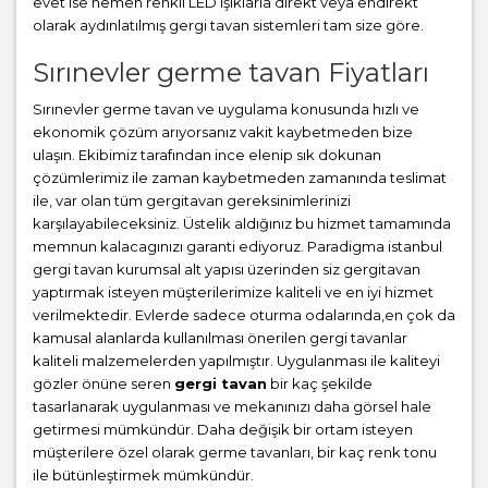
evet ise hemen renkli LED ışıklarla direkt veya endirekt
olarak aydınlatılmış gergi tavan sistemleri tam size göre.
Sırınevler germe tavan Fiyatları
Sırınevler germe tavan ve uygulama konusunda hızlı ve
ekonomik çözüm arıyorsanız vakit kaybetmeden bize
ulaşın. Ekibimiz tarafından ince elenip sık dokunan
çözümlerimiz ile zaman kaybetmeden zamanında teslimat
ile, var olan tüm gergitavan gereksinimlerinizi
karşılayabileceksiniz. Üstelik aldığınız bu hizmet tamamında
memnun kalacagınızı garanti ediyoruz. Paradigma istanbul
gergi tavan
kurumsal alt yapısı üzerinden siz gergitavan
yaptırmak isteyen müşterilerimize kaliteli ve en iyi hizmet
verilmektedir. Evlerde sadece oturma odalarında,en çok da
kamusal alanlarda kullanılması önerilen gergi tavanlar
kaliteli malzemelerden yapılmıştır. Uygulanması ile kaliteyi
gözler önüne seren
gergi tavan
bir kaç şekilde
tasarlanarak uygulanması ve mekanınızı daha görsel hale
getirmesi mümkündür. Daha değişik bir ortam isteyen
müşterilere özel olarak germe tavanları, bir kaç renk tonu
ile bütünleştirmek mümkündür.