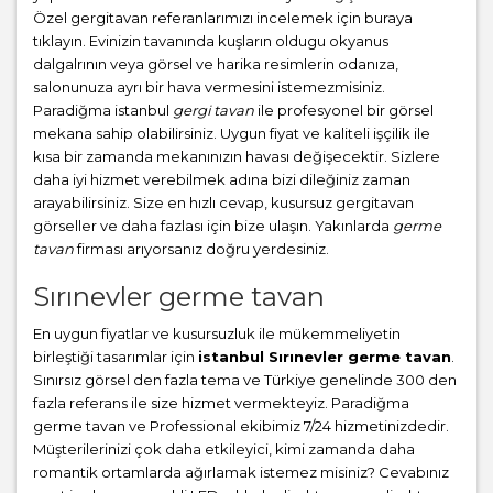
Özel gergitavan referanlarımızı incelemek için buraya
tıklayın. Evinizin tavanında kuşların oldugu okyanus
dalgalrının veya görsel ve harika resimlerin odanıza,
salonunuza ayrı bir hava vermesini istemezmisiniz.
Paradiğma istanbul
gergi tavan
ile profesyonel bir görsel
mekana sahip olabilirsiniz. Uygun fiyat ve kaliteli işçilik ile
kısa bir zamanda mekanınızın havası değişecektir. Sizlere
daha iyi hizmet verebilmek adına bizi dileğiniz zaman
arayabilirsiniz. Size en hızlı cevap, kusursuz gergitavan
görseller ve daha fazlası için bize ulaşın. Yakınlarda
germe
tavan
firması arıyorsanız doğru yerdesiniz.
Sırınevler germe tavan
En uygun fiyatlar ve kusursuzluk ile mükemmeliyetin
birleştiği tasarımlar için
istanbul Sırınevler germe tavan
.
Sınırsız görsel den fazla tema ve Türkiye genelinde 300 den
fazla referans ile size hizmet vermekteyiz. Paradiğma
germe tavan
ve Professional ekibimiz 7/24 hizmetinizdedir.
Müşterilerinizi çok daha etkileyici, kimi zamanda daha
romantik ortamlarda ağırlamak istemez misiniz? Cevabınız