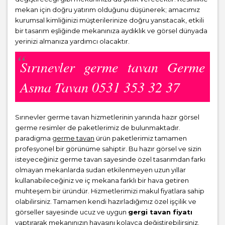
mekan için doğru yatırım olduğunu düşünerek; amacımız
kurumsal kimliğinizi müşterilerinize doğru yansıtacak, etkili
bir tasarım eşliğinde mekanınıza aydıklık ve görsel dünyada
yerinizi almanıza yardımcı olacaktır.
Sırınevler germe tavan Germe
Asma Tavan 0531 353 32 37
Sırınevler germe tavan hizmetlerinin yanında hazır görsel
germe resimler de paketlerimiz de bulunmaktadır.
paradigma
germe tavan
ürün paketlerimiz tamamen
profesyonel bir görünüme sahiptir. Bu hazır görsel ve sizin
isteyeceğiniz germe tavan sayesinde özel tasarımdan farkı
olmayan mekanlarda sudan etkilenmeyen uzun yıllar
kullanabileceğiniz ve iç mekana farklı bir hava getiren
muhteşem bir üründür. Hizmetlerimizi makul fiyatlara sahip
olabilirsiniz. Tamamen kendi hazırladığımız özel işçilik ve
görseller sayesinde ucuz ve uygun
gergi tavan fiyatı
yaptırarak mekanınızın havasını kolayca değiştirebilirsiniz.