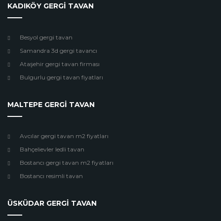
KADIKÖY GERGİ TAVAN
Besyol gergi tavan
Samandra 3d gergi tavancı
Ataşehir gergi tavan firması
Bulgurlu gergi tavan fiyatları
MALTEPE GERGİ TAVAN
Avcılar gergi tavan m2 fiyatları
Bahçelievler ledli tavan
Bostancı gergi tavan m2 fiyatları
Bostancı resimli tavan
ÜSKÜDAR GERGİ TAVAN