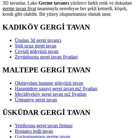
3D tavanlar. Lake
Germe tavancı
yüzlerce farklı renk ve dokudan
germe tavan fiyat
tasarımıyla neredeyse her şekli kemerli, köşeli,
konik gibi olabilir. Bir yüzey oluşturmanıza olanak tanır.
KADIKÖY GERGİ TAVAN
Ünalan 3d gergi tavancı
Şişli ucuz gergi tavan
Cevizli gökyüzü tavan
Zeytinburnu gergi tavan fiyatları
MALTEPE GERGİ TAVAN
Okmeydanı hastane gökyüzü tavan
Haramidere sanayi gergi tavan m2 fiyatları
Mecidiyeköy gergi tavan m2 fiyatları
Ümraniye gergi tavan
ÜSKÜDAR GERGİ TAVAN
Yenibosna gergi tavan firması
Bostancı ledli tavan
Gaziosmanpaşa germe tavan