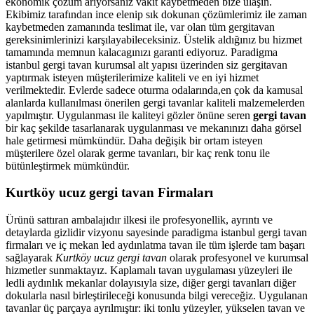
ekonomik çözüm arıyorsanız vakit kaybetmeden bize ulaşın.
Ekibimiz tarafından ince elenip sık dokunan çözümlerimiz ile zaman
kaybetmeden zamanında teslimat ile, var olan tüm gergitavan
gereksinimlerinizi karşılayabileceksiniz. Üstelik aldığınız bu hizmet
tamamında memnun kalacagınızı garanti ediyoruz. Paradigma
istanbul
gergi tavan
kurumsal alt yapısı üzerinden siz gergitavan
yaptırmak isteyen müşterilerimize kaliteli ve en iyi hizmet
verilmektedir. Evlerde sadece oturma odalarında,en çok da kamusal
alanlarda kullanılması önerilen gergi tavanlar kaliteli malzemelerden
yapılmıştır. Uygulanması ile kaliteyi gözler önüne seren
gergi tavan
bir kaç şekilde tasarlanarak uygulanması ve mekanınızı daha görsel
hale getirmesi mümkündür. Daha değişik bir ortam isteyen
müşterilere özel olarak germe tavanları, bir kaç renk tonu ile
bütünleştirmek mümkündür.
Kurtköy ucuz gergi tavan Firmaları
Ürünü sattıran ambalajıdır ilkesi ile profesyonellik, ayrıntı ve
detaylarda gizlidir vizyonu sayesinde paradigma istanbul gergi tavan
firmaları ve iç mekan led aydınlatma tavan ile tüm işlerde tam başarı
sağlayarak
Kurtköy ucuz gergi tavan
olarak profesyonel ve kurumsal
hizmetler sunmaktayız. Kaplamalı tavan uygulaması yüzeyleri ile
ledli aydınlık mekanlar dolayısıyla size, diğer gergi tavanları diğer
dokularla nasıl birleştirileceği konusunda bilgi vereceğiz. Uygulanan
tavanlar üç parçaya ayrılmıştır: iki tonlu yüzeyler, yükselen tavan ve