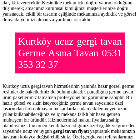
da şıklık verecektir. Kesinlikle mekan için doğru yatırım olduğunu
düşünerek; amacımız kurumsal kimliğinizi müşterilerinize doğru
yansıtacak, etkili bir tasarım eşliğinde mekanınıza aydıklık ve görsel
dünyada yerinizi almanıza yardımcı olacaktır.
Kurtköy ucuz gergi tavan
Germe Asma Tavan 0531
353 32 37
Kurtköy ucuz gergi tavan hizmetlerinin yanında hazır görsel germe
resimler de paketlerimiz de bulunmaktadır. paradigma
germe tavan
ürün paketlerimiz tamamen profesyonel bir görünüme sahiptir. Bu
hazır görsel ve sizin isteyeceğiniz germe tavan sayesinde özel
tasarımdan farkı olmayan mekanlarda sudan etkilenmeyen uzun
yıllar kullanabileceğiniz ve iç mekana farklı bir hava getiren
muhteşem bir üründür. Hizmetlerimizi makul fiyatlara sahip
olabilirsiniz. Tamamen kendi hazırladığımız özel işçilik ve görseller
sayesinde ucuz ve uygun
gergi tavan fiyatı
yaptırarak mekanınızın
havasını kolayca değiştirebilirsiniz. Özel gergitavan referanlarımızı