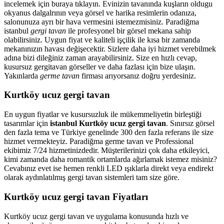
incelemek için buraya tıklayın. Evinizin tavanında kuşların oldugu
okyanus dalgalrının veya görsel ve harika resimlerin odanıza,
salonunuza ayrı bir hava vermesini istemezmisiniz. Paradiğma
istanbul
gergi tavan
ile profesyonel bir görsel mekana sahip
olabilirsiniz. Uygun fiyat ve kaliteli işçilik ile kısa bir zamanda
mekanınızın havası değişecektir. Sizlere daha iyi hizmet verebilmek
adına bizi dileğiniz zaman arayabilirsiniz. Size en hızlı cevap,
kusursuz gergitavan görseller ve daha fazlası için bize ulaşın.
Yakınlarda
germe tavan
firması arıyorsanız doğru yerdesiniz.
Kurtköy ucuz gergi tavan
En uygun fiyatlar ve kusursuzluk ile mükemmeliyetin birleştiği
tasarımlar için
istanbul Kurtköy ucuz gergi tavan
. Sınırsız görsel
den fazla tema ve Türkiye genelinde 300 den fazla referans ile size
hizmet vermekteyiz. Paradiğma
germe tavan
ve Professional
ekibimiz 7/24 hizmetinizdedir. Müşterilerinizi çok daha etkileyici,
kimi zamanda daha romantik ortamlarda ağırlamak istemez misiniz?
Cevabınız evet ise hemen renkli LED ışıklarla direkt veya endirekt
olarak aydınlatılmış gergi tavan sistemleri tam size göre.
Kurtköy ucuz gergi tavan Fiyatları
Kurtköy ucuz gergi tavan ve uygulama konusunda hızlı ve