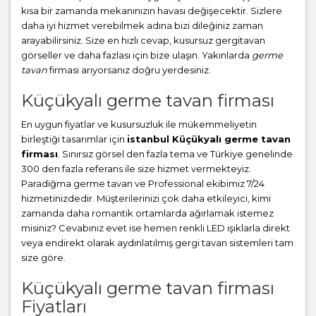
kısa bir zamanda mekanınızın havası değişecektir. Sizlere
daha iyi hizmet verebilmek adına bizi dileğiniz zaman
arayabilirsiniz. Size en hızlı cevap, kusursuz gergitavan
görseller ve daha fazlası için bize ulaşın. Yakınlarda
germe
tavan
firması arıyorsanız doğru yerdesiniz.
Küçükyalı germe tavan firması
En uygun fiyatlar ve kusursuzluk ile mükemmeliyetin
birleştiği tasarımlar için
istanbul Küçükyalı germe tavan
firması
. Sınırsız görsel den fazla tema ve Türkiye genelinde
300 den fazla referans ile size hizmet vermekteyiz.
Paradiğma
germe tavan
ve Professional ekibimiz 7/24
hizmetinizdedir. Müşterilerinizi çok daha etkileyici, kimi
zamanda daha romantik ortamlarda ağırlamak istemez
misiniz? Cevabınız evet ise hemen renkli LED ışıklarla direkt
veya endirekt olarak aydınlatılmış gergi tavan sistemleri tam
size göre.
Küçükyalı germe tavan firması
Fiyatları