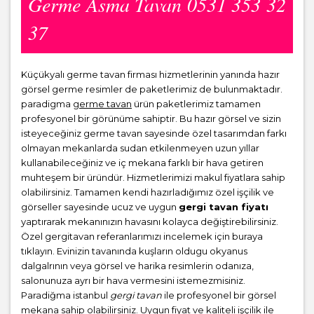
Germe Asma Tavan 0531 353 32
37
Küçükyalı germe tavan firması hizmetlerinin yanında hazır
görsel germe resimler de paketlerimiz de bulunmaktadır.
paradigma
germe tavan
ürün paketlerimiz tamamen
profesyonel bir görünüme sahiptir. Bu hazır görsel ve sizin
isteyeceğiniz germe tavan sayesinde özel tasarımdan farkı
olmayan mekanlarda sudan etkilenmeyen uzun yıllar
kullanabileceğiniz ve iç mekana farklı bir hava getiren
muhteşem bir üründür. Hizmetlerimizi makul fiyatlara sahip
olabilirsiniz. Tamamen kendi hazırladığımız özel işçilik ve
görseller sayesinde ucuz ve uygun
gergi tavan fiyatı
yaptırarak mekanınızın havasını kolayca değiştirebilirsiniz.
Özel gergitavan referanlarımızı incelemek için buraya
tıklayın. Evinizin tavanında kuşların oldugu okyanus
dalgalrının veya görsel ve harika resimlerin odanıza,
salonunuza ayrı bir hava vermesini istemezmisiniz.
Paradiğma istanbul
gergi tavan
ile profesyonel bir görsel
mekana sahip olabilirsiniz. Uygun fiyat ve kaliteli işçilik ile