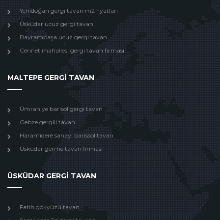
Yenidoğan gergi tavan m2 fiyatları
Üsküdar ucuz gergi tavan
Bayrampaşa ucuz gergi tavan
Cennet mahallesı gergi tavan firması
MALTEPE GERGİ TAVAN
Ümraniye barisol gergi tavan
Gebze gergili tavan
Haramidere sanayi barissol tavan
Üsküdar germe tavan firması
ÜSKÜDAR GERGİ TAVAN
Fatih gökyüzü tavan