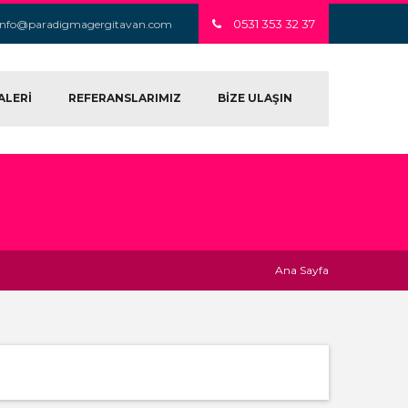
0531 353 32 37
info@paradigmagergitavan.com
ALERİ
REFERANSLARIMIZ
BİZE ULAŞIN
Ana Sayfa