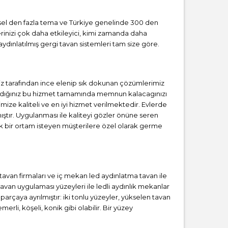
örsel den fazla tema ve Türkiye genelinde 300 den
erinizi çok daha etkileyici, kimi zamanda daha
ydınlatılmış gergi tavan sistemleri tam size göre.
z tarafından ince elenip sık dokunan çözümlerimiz
 aldığınız bu hizmet tamamında memnun kalacagınızı
mize kaliteli ve en iyi hizmet verilmektedir. Evlerde
tır. Uygulanması ile kaliteyi gözler önüne seren
 bir ortam isteyen müşterilere özel olarak germe
i tavan firmaları ve iç mekan led aydınlatma tavan ile
van uygulaması yüzeyleri ile ledli aydınlık mekanlar
parçaya ayrılmıştır: iki tonlu yüzeyler, yükselen tavan
rli, köşeli, konik gibi olabilir. Bir yüzey