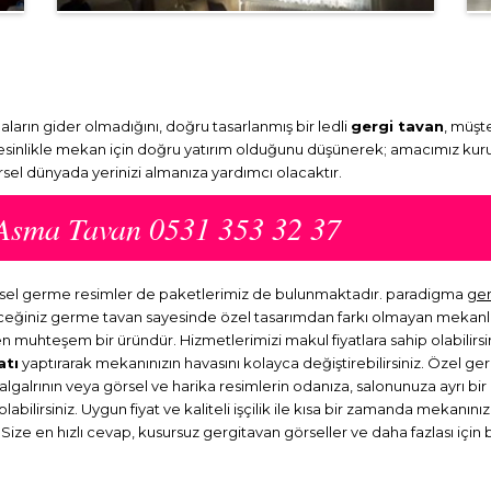
arın gider olmadığını, doğru tasarlanmış bir ledli
gergi tavan
, müşte
Kesinlikle mekan için doğru yatırım olduğunu düşünerek; amacımız kuru
örsel dünyada yerinizi almanıza yardımcı olacaktır.
 Asma Tavan 0531 353 32 37
örsel germe resimler de paketlerimiz de bulunmaktadır. paradigma
ge
eyeceğiniz germe tavan sayesinde özel tasarımdan farkı olmayan mekan
en muhteşem bir üründür. Hizmetlerimizi makul fiyatlara sahip olabilirsi
atı
yaptırarak mekanınızın havasını kolayca değiştirebilirsiniz. Özel ge
dalgalrının veya görsel ve harika resimlerin odanıza, salonunuza ayrı b
abilirsiniz. Uygun fiyat ve kaliteli işçilik ile kısa bir zamanda mekanını
 Size en hızlı cevap, kusursuz gergitavan görseller ve daha fazlası için 