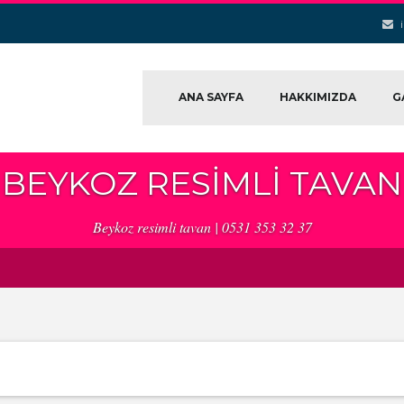
ANA SAYFA
HAKKIMIZDA
G
BEYKOZ RESIMLI TAVAN
Beykoz resimli tavan | 0531 353 32 37