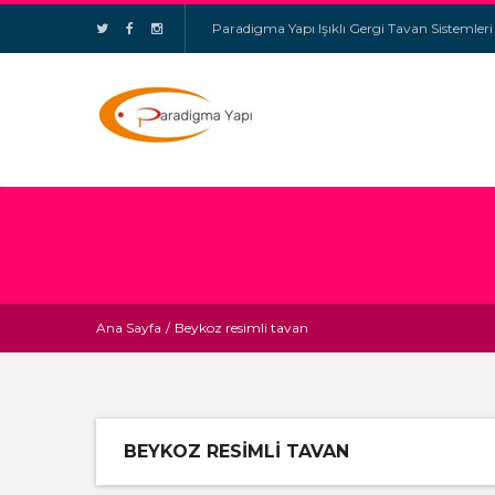
Paradigma Yapı Işıklı Gergi Tavan Sistemleri
Ana Sayfa
/
Beykoz resimli tavan
BEYKOZ RESIMLI TAVAN