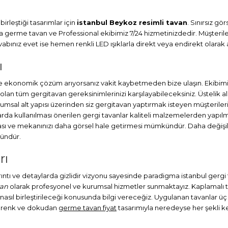
irleştiği tasarımlar için
istanbul Beykoz resimli tavan
. Sınırsız g
ma
germe tavan
ve Professional ekibimiz 7/24 hizmetinizdedir. Müşteril
ınız evet ise hemen renkli LED ışıklarla direkt veya endirekt olarak a
ı
e ekonomik çözüm arıyorsanız vakit kaybetmeden bize ulaşın. Ekibimi
lan tüm gergitavan gereksinimlerinizi karşılayabileceksiniz. Üstelik
umsal alt yapısı üzerinden siz gergitavan yaptırmak isteyen müşterileri
a kullanılması önerilen gergi tavanlar kaliteli malzemelerden yapılmış
ası ve mekanınızı daha görsel hale getirmesi mümkündür. Daha değişik
kündür.
rı
ayrıntı ve detaylarda gizlidir vizyonu sayesinde paradigma istanbul gerg
van
olarak profesyonel ve kurumsal hizmetler sunmaktayız. Kaplamalı ta
a nasıl birleştirileceği konusunda bilgi vereceğiz. Uygulanan tavanlar üç 
ı renk ve dokudan
germe tavan fiyat
tasarımıyla neredeyse her şekli keme