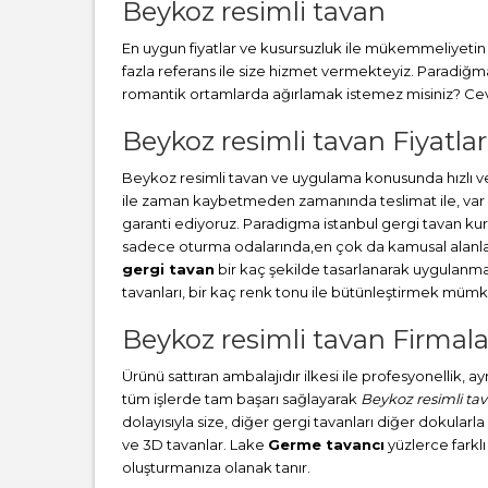
Beykoz resimli tavan
En uygun fiyatlar ve kusursuzluk ile mükemmeliyetin b
fazla referans ile size hizmet vermekteyiz. Paradiğ
romantik ortamlarda ağırlamak istemez misiniz? Cevab
Beykoz resimli tavan Fiyatlar
Beykoz resimli tavan ve uygulama konusunda hızlı v
ile zaman kaybetmeden zamanında teslimat ile, var o
garanti ediyoruz. Paradigma istanbul
gergi tavan
kur
sadece oturma odalarında,en çok da kamusal alanlard
gergi tavan
bir kaç şekilde tasarlanarak uygulanm
tavanları, bir kaç renk tonu ile bütünleştirmek müm
Beykoz resimli tavan Firmala
Ürünü sattıran ambalajıdır ilkesi ile profesyonellik, 
tüm işlerde tam başarı sağlayarak
Beykoz resimli ta
dolayısıyla size, diğer gergi tavanları diğer dokularl
ve 3D tavanlar. Lake
Germe tavancı
yüzlerce farkl
oluşturmanıza olanak tanır.