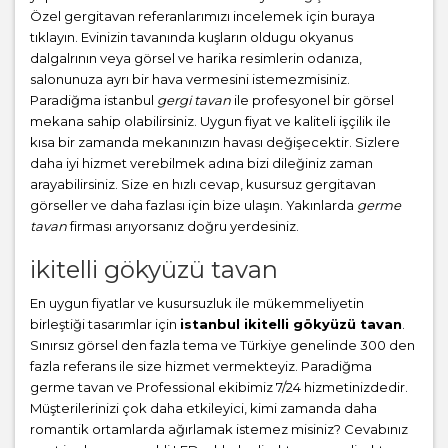
Özel gergitavan referanlarımızı incelemek için buraya
tıklayın. Evinizin tavanında kuşların oldugu okyanus
dalgalrının veya görsel ve harika resimlerin odanıza,
salonunuza ayrı bir hava vermesini istemezmisiniz.
Paradiğma istanbul
gergi tavan
ile profesyonel bir görsel
mekana sahip olabilirsiniz. Uygun fiyat ve kaliteli işçilik ile
kısa bir zamanda mekanınızın havası değişecektir. Sizlere
daha iyi hizmet verebilmek adına bizi dileğiniz zaman
arayabilirsiniz. Size en hızlı cevap, kusursuz gergitavan
görseller ve daha fazlası için bize ulaşın. Yakınlarda
germe
tavan
firması arıyorsanız doğru yerdesiniz.
ikitelli gökyüzü tavan
En uygun fiyatlar ve kusursuzluk ile mükemmeliyetin
birleştiği tasarımlar için
istanbul ikitelli gökyüzü tavan
.
Sınırsız görsel den fazla tema ve Türkiye genelinde 300 den
fazla referans ile size hizmet vermekteyiz. Paradiğma
germe tavan
ve Professional ekibimiz 7/24 hizmetinizdedir.
Müşterilerinizi çok daha etkileyici, kimi zamanda daha
romantik ortamlarda ağırlamak istemez misiniz? Cevabınız