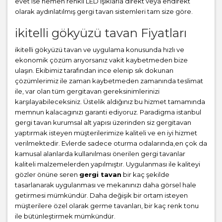
evet ise hemen renkli LED ışıklarla direkt veya endirekt
olarak aydınlatılmış gergi tavan sistemleri tam size göre.
ikitelli gökyüzü tavan Fiyatları
ikitelli gökyüzü tavan ve uygulama konusunda hızlı ve
ekonomik çözüm arıyorsanız vakit kaybetmeden bize
ulaşın. Ekibimiz tarafından ince elenip sık dokunan
çözümlerimiz ile zaman kaybetmeden zamanında teslimat
ile, var olan tüm gergitavan gereksinimlerinizi
karşılayabileceksiniz. Üstelik aldığınız bu hizmet tamamında
memnun kalacagınızı garanti ediyoruz. Paradigma istanbul
gergi tavan
kurumsal alt yapısı üzerinden siz gergitavan
yaptırmak isteyen müşterilerimize kaliteli ve en iyi hizmet
verilmektedir. Evlerde sadece oturma odalarında,en çok da
kamusal alanlarda kullanılması önerilen gergi tavanlar
kaliteli malzemelerden yapılmıştır. Uygulanması ile kaliteyi
gözler önüne seren
gergi tavan
bir kaç şekilde
tasarlanarak uygulanması ve mekanınızı daha görsel hale
getirmesi mümkündür. Daha değişik bir ortam isteyen
müşterilere özel olarak germe tavanları, bir kaç renk tonu
ile bütünleştirmek mümkündür.