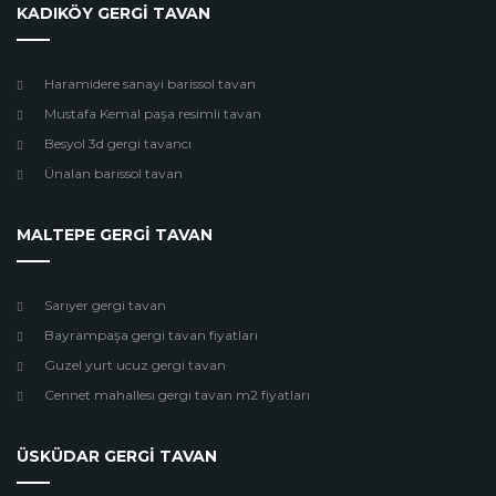
KADIKÖY GERGİ TAVAN
Haramidere sanayi barissol tavan
Mustafa Kemal paşa resimli tavan
Besyol 3d gergi tavancı
Ünalan barissol tavan
MALTEPE GERGİ TAVAN
Sarıyer gergi tavan
Bayrampaşa gergi tavan fiyatları
Guzel yurt ucuz gergi tavan
Cennet mahallesı gergi tavan m2 fiyatları
ÜSKÜDAR GERGİ TAVAN