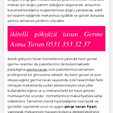
mekan için doğru yatırım olduğunu düşünerek; amacımız
kurumsal kimliğinizi müşterilerinize doğru yansıtacak, etkili
bir tasarım eşliğinde mekanınıza aydıklık ve görsel dünyada
yerinizi almanıza yardımcı olacaktır.
ikitelli gökyüzü tavan Germe
Asma Tavan 0531 353 32 37
ikitelli gökyüzü tavan hizmetlerinin yanında hazır görsel
germe resimler de paketlerimiz de bulunmaktadır.
paradigma
germe tavan
ürün paketlerimiz tamamen
profesyonel bir görünüme sahiptir. Bu hazır görsel ve sizin
isteyeceğiniz germe tavan sayesinde özel tasarımdan farkı
olmayan mekanlarda sudan etkilenmeyen uzun yıllar
kullanabileceğiniz ve iç mekana farklı bir hava getiren
muhteşem bir üründür. Hizmetlerimizi makul fiyatlara sahip
olabilirsiniz. Tamamen kendi hazırladığımız özel işçilik ve
görseller sayesinde ucuz ve uygun
gergi tavan fiyatı
yaptırarak mekanınızın havasını kolayca değiştirebilirsiniz.