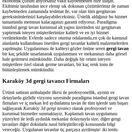
ekonomik çözüm arıyorsanız vakit kaybetmeden bize ulaşın.
Ekibimiz tarafından ince elenip sık dokunan çözümlerimiz ile zaman
kaybetmeden zamanında teslimat ile, var olan tüm gergitavan
gereksinimlerinizi karşılayabileceksiniz. Üstelik aldığınız bu hizmet
tamamında memnun kalacagınızı garanti ediyoruz. Paradigma
istanbul
gergi tavan
kurumsal alt yapısı üzerinden siz gergitavan
yaptırmak isteyen müşterilerimize kaliteli ve en iyi hizmet
verilmektedir. Evlerde sadece oturma odalarında,en çok da kamusal
alanlarda kullanılması önerilen gergi tavanlar kaliteli malzemelerden
yapılmıştır. Uygulanması ile kaliteyi gözler önüne seren
gergi tavan
bir kaç şekilde tasarlanarak uygulanması ve mekanınızı daha görsel
hale getirmesi mümkündür. Daha değişik bir ortam isteyen
müşterilere özel olarak germe tavanları, bir kaç renk tonu ile
bütünleştirmek mümkündür.
Karaköy 3d gergi tavancı Firmaları
Ürünü sattıran ambalajıdır ilkesi ile profesyonellik, ayrıntı ve
detaylarda gizlidir vizyonu sayesinde paradigma istanbul gergi tavan
firmaları ve iç mekan led aydınlatma tavan ile tüm işlerde tam başarı
sağlayarak
Karaköy 3d gergi tavancı
olarak profesyonel ve
kurumsal hizmetler sunmaktayız. Kaplamalı tavan uygulaması
yüzeyleri ile ledli aydınlık mekanlar dolayısıyla size, diğer gergi
tavanları diğer dokularla nasıl birleştirileceği konusunda bilgi
vereceğiz. Uygulanan tavanlar üç parçaya ayrılmıştır: iki tonlu