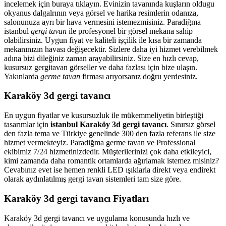
incelemek için buraya tıklayın. Evinizin tavanında kuşların oldugu
okyanus dalgalrının veya görsel ve harika resimlerin odanıza,
salonunuza ayrı bir hava vermesini istemezmisiniz. Paradiğma
istanbul
gergi tavan
ile profesyonel bir görsel mekana sahip
olabilirsiniz. Uygun fiyat ve kaliteli işçilik ile kısa bir zamanda
mekanınızın havası değişecektir. Sizlere daha iyi hizmet verebilmek
adına bizi dileğiniz zaman arayabilirsiniz. Size en hızlı cevap,
kusursuz gergitavan görseller ve daha fazlası için bize ulaşın.
Yakınlarda
germe tavan
firması arıyorsanız doğru yerdesiniz.
Karaköy 3d gergi tavancı
En uygun fiyatlar ve kusursuzluk ile mükemmeliyetin birleştiği
tasarımlar için
istanbul Karaköy 3d gergi tavancı
. Sınırsız görsel
den fazla tema ve Türkiye genelinde 300 den fazla referans ile size
hizmet vermekteyiz. Paradiğma
germe tavan
ve Professional
ekibimiz 7/24 hizmetinizdedir. Müşterilerinizi çok daha etkileyici,
kimi zamanda daha romantik ortamlarda ağırlamak istemez misiniz?
Cevabınız evet ise hemen renkli LED ışıklarla direkt veya endirekt
olarak aydınlatılmış gergi tavan sistemleri tam size göre.
Karaköy 3d gergi tavancı Fiyatları
Karaköy 3d gergi tavancı ve uygulama konusunda hızlı ve