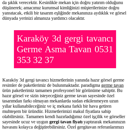
da şıklık verecektir. Kesinlikle mekan için doğru yatırım olduğunu
düşünerek; amacımız kurumsal kimliğinizi müşterilerinize doğru
yansıtacak, etkili bir tasarım eşliğinde mekanınıza aydıklık ve görsel
dünyada yerinizi almanıza yardımcı olacaktır.
Karaköy 3d gergi tavancı
Germe Asma Tavan 0531
353 32 37
Karaköy 3d gergi tavancı hizmetlerinin yanında hazır görsel germe
resimler de paketlerimiz de bulunmaktadır. paradigma
germe tavan
ürün paketlerimiz tamamen profesyonel bir görünüme sahiptir. Bu
hazır görsel ve sizin isteyeceğiniz germe tavan sayesinde özel
tasarımdan farkı olmayan mekanlarda sudan etkilenmeyen uzun
yıllar kullanabileceğiniz ve iç mekana farklı bir hava getiren
muhteşem bir üründür. Hizmetlerimizi makul fiyatlara sahip
olabilirsiniz. Tamamen kendi hazırladığımız özel işçilik ve görseller
sayesinde ucuz ve uygun
gergi tavan fiyatı
yaptırarak mekanınızın
havasını kolayca değiştirebilirsiniz. Özel gergitavan referanlarımızı