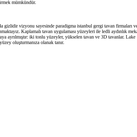
eştirmek mümkündür.
arda gizlidir vizyonu sayesinde paradigma istanbul gergi tavan firmaları 
aktayız. Kaplamalı tavan uygulaması yüzeyleri ile ledli aydınlık mekanla
aya ayrılmıştır: iki tonlu yüzeyler, yükselen tavan ve 3D tavanlar. Lake
r yüzey oluşturmanıza olanak tanır.