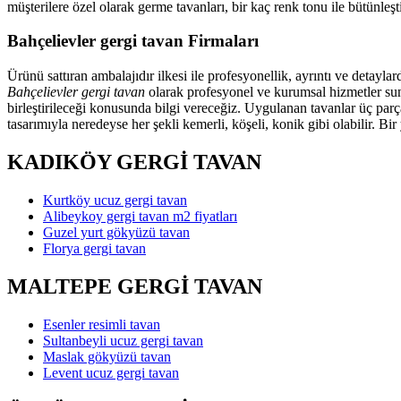
müşterilere özel olarak germe tavanları, bir kaç renk tonu ile bütünl
Bahçelievler gergi tavan Firmaları
Ürünü sattıran ambalajıdır ilkesi ile profesyonellik, ayrıntı ve detayl
Bahçelievler gergi tavan
olarak profesyonel ve kurumsal hizmetler sunm
birleştirileceği konusunda bilgi vereceğiz. Uygulanan tavanlar üç parç
tasarımıyla neredeyse her şekli kemerli, köşeli, konik gibi olabilir. Bi
KADIKÖY GERGİ TAVAN
Kurtköy ucuz gergi tavan
Alibeykoy gergi tavan m2 fiyatları
Guzel yurt gökyüzü tavan
Florya gergi tavan
MALTEPE GERGİ TAVAN
Esenler resimli tavan
Sultanbeyli ucuz gergi tavan
Maslak gökyüzü tavan
Levent ucuz gergi tavan