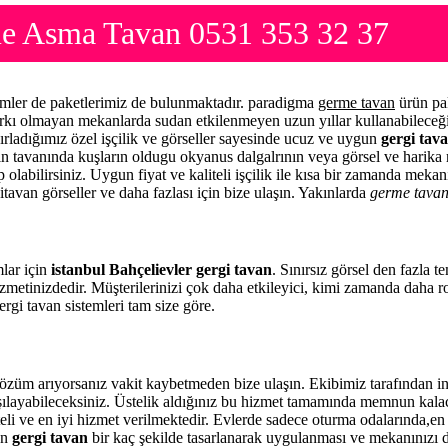
me Asma Tavan 0531 353 32 37
simler de paketlerimiz de bulunmaktadır. paradigma
germe tavan
ürün pak
arkı olmayan mekanlarda sudan etkilenmeyen uzun yıllar kullanabileceği
ırladığımız özel işçilik ve görseller sayesinde ucuz ve uygun
gergi tava
zin tavanında kuşların oldugu okyanus dalgalrının veya görsel ve harika 
 olabilirsiniz. Uygun fiyat ve kaliteli işçilik ile kısa bir zamanda meka
itavan görseller ve daha fazlası için bize ulaşın. Yakınlarda
germe tava
mlar için
istanbul Bahçelievler gergi tavan
. Sınırsız görsel den fazla 
zmetinizdedir. Müşterilerinizi çok daha etkileyici, kimi zamanda daha 
rgi tavan sistemleri tam size göre.
özüm arıyorsanız vakit kaybetmeden bize ulaşın. Ekibimiz tarafından 
rşılayabileceksiniz. Üstelik aldığınız bu hizmet tamamında memnun kala
eli ve en iyi hizmet verilmektedir. Evlerde sadece oturma odalarında,en 
en
gergi tavan
bir kaç şekilde tasarlanarak uygulanması ve mekanınızı 