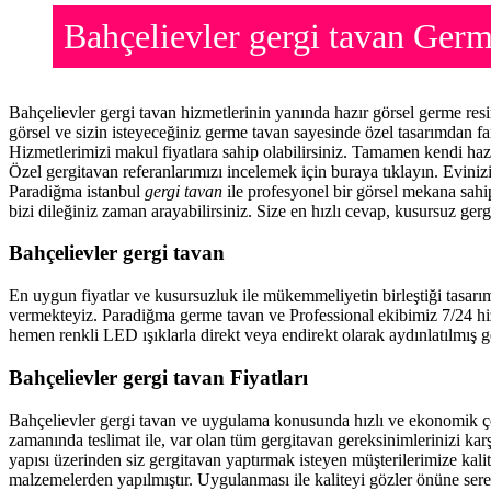
Bahçelievler gergi tavan Ger
Bahçelievler gergi tavan hizmetlerinin yanında hazır görsel germe re
görsel ve sizin isteyeceğiniz germe tavan sayesinde özel tasarımdan f
Hizmetlerimizi makul fiyatlara sahip olabilirsiniz. Tamamen kendi haz
Özel gergitavan referanlarımızı incelemek için buraya tıklayın. Evini
Paradiğma istanbul
gergi tavan
ile profesyonel bir görsel mekana sahip
bizi dileğiniz zaman arayabilirsiniz. Size en hızlı cevap, kusursuz gerg
Bahçelievler gergi tavan
En uygun fiyatlar ve kusursuzluk ile mükemmeliyetin birleştiği tasarı
vermekteyiz. Paradiğma
germe tavan
ve Professional ekibimiz 7/24 hi
hemen renkli LED ışıklarla direkt veya endirekt olarak aydınlatılmış ge
Bahçelievler gergi tavan Fiyatları
Bahçelievler gergi tavan ve uygulama konusunda hızlı ve ekonomik ç
zamanında teslimat ile, var olan tüm gergitavan gereksinimlerinizi ka
yapısı üzerinden siz gergitavan yaptırmak isteyen müşterilerimize kalit
malzemelerden yapılmıştır. Uygulanması ile kaliteyi gözler önüne ser