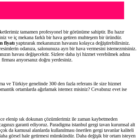
etlerimiz tamamen profesyonel bir görünüme sahiptir. Bu hazır
niz ve iç mekana farklı bir hava getiren muhteşem bir üründür.
n fiyatı
yaptırarak mekanınızın havasını kolayca değiştirebilirsiniz.
resimlerin odanıza, salonunuza ayrı bir hava vermesini istemezmisiniz.
nınızın havası değişecektir. Sizlere daha iyi hizmet verebilmek adına
n
firması arıyorsanız doğru yerdesiniz.
tema ve Türkiye genelinde 300 den fazla referans ile size hizmet
romantik ortamlarda ağırlamak istemez misiniz? Cevabınız evet ise
ince elenip sık dokunan çözümlerimiz ile zaman kaybetmeden
cagınızı garanti ediyoruz. Paradigma istanbul
gergi tavan
kurumsal alt
çok da kamusal alanlarda kullanılması önerilen gergi tavanlar kaliteli
daha görsel hale getirmesi mümkündür. Daha değişik bir ortam isteyen