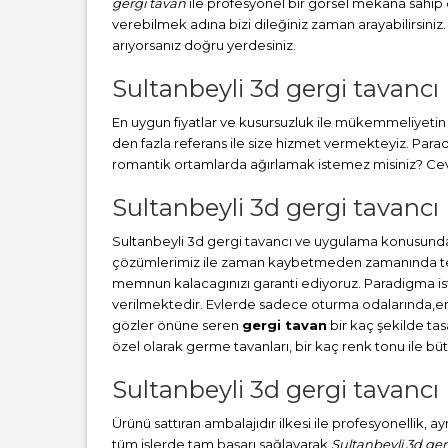
gergi tavan
ile profesyonel bir görsel mekana sahip ol
verebilmek adına bizi dileğiniz zaman arayabilirsiniz.
arıyorsanız doğru yerdesiniz.
Sultanbeyli 3d gergi tavancı
En uygun fiyatlar ve kusursuzluk ile mükemmeliyetin b
den fazla referans ile size hizmet vermekteyiz. Par
romantik ortamlarda ağırlamak istemez misiniz? Cevab
Sultanbeyli 3d gergi tavancı 
Sultanbeyli 3d gergi tavancı ve uygulama konusunda
çözümlerimiz ile zaman kaybetmeden zamanında teslim
memnun kalacagınızı garanti ediyoruz. Paradigma i
verilmektedir. Evlerde sadece oturma odalarında,en ç
gözler önüne seren
gergi tavan
bir kaç şekilde ta
özel olarak germe tavanları, bir kaç renk tonu ile 
Sultanbeyli 3d gergi tavancı 
Ürünü sattıran ambalajıdır ilkesi ile profesyonellik, 
tüm işlerde tam başarı sağlayarak
Sultanbeyli 3d ger