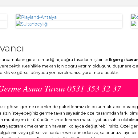
avancı
arcamaların gider olmadığını, doğru tasarlanmış bir ledli
gergi tava
 verecektir. Kesinlikle mekan için doğru yatırım olduğunu düşünerek; 
ydıklık ve görsel dünyada yerinizi almanıza yardımcı olacaktır.
ı Germe Asma Tavan 0531 353 32 37
 hazır görsel germe resimler de paketlerimiz de bulunmaktadır. parad
ve sizin isteyeceğiniz germe tavan sayesinde özel tasarımdan farkı o
en muhteşem bir üründür. Hizmetlerimizi makul fiyatlara sahip olabilirsi
atı
yaptırarak mekanınızın havasını kolayca değiştirebilirsiniz. Özel ge
dalgalrının veya görsel ve harika resimlerin odanıza, salonunuza ayrı b