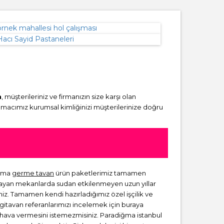
n
, müşterileriniz ve firmanızın size karşı olan
amacımız kurumsal kimliğinizi müşterilerinize doğru
igma
germe tavan
ürün paketlerimiz tamamen
lmayan mekanlarda sudan etkilenmeyen uzun yıllar
niz. Tamamen kendi hazırladığımız özel işçilik ve
rgitavan referanlarımızı incelemek için buraya
ir hava vermesini istemezmisiniz. Paradiğma istanbul