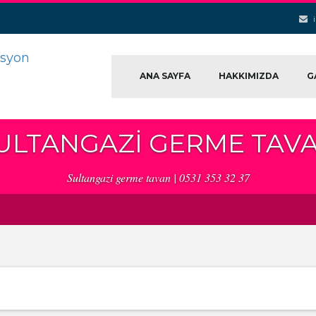
ANA SAYFA
HAKKIMIZDA
G
ULTANGAZI GERME TAV
Sultangazi germe tavan | 0531 353 32 37