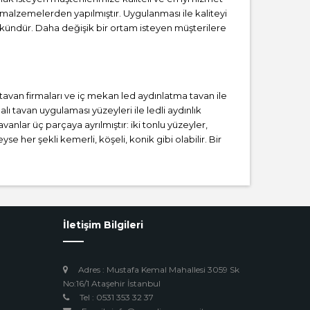
 malzemelerden yapılmıştır. Uygulanması ile kaliteyi
kündür. Daha değişik bir ortam isteyen müşterilere
i tavan firmaları ve iç mekan led aydınlatma tavan ile
 tavan uygulaması yüzeyleri ile ledli aydınlık
anlar üç parçaya ayrılmıştır: iki tonlu yüzeyler,
se her şekli kemerli, köşeli, konik gibi olabilir. Bir
İletişim Bilgileri
Adres : Mustafa Kemal Mahallesi 3059 Sk
No:16/1 Ataşehir İstanbul
Tel : 0531 353 32 37