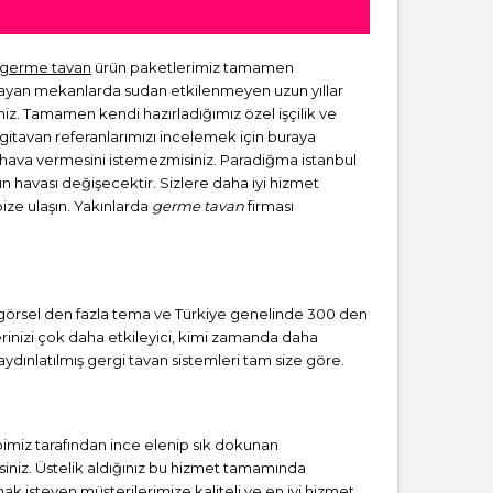
germe tavan
ürün paketlerimiz tamamen
lmayan mekanlarda sudan etkilenmeyen uzun yıllar
niz. Tamamen kendi hazırladığımız özel işçilik ve
rgitavan referanlarımızı incelemek için buraya
ir hava vermesini istemezmisiniz. Paradiğma istanbul
zın havası değişecektir. Sizlere daha iyi hizmet
bize ulaşın. Yakınlarda
germe tavan
firması
ız görsel den fazla tema ve Türkiye genelinde 300 den
erinizi çok daha etkileyici, kimi zamanda daha
ydınlatılmış gergi tavan sistemleri tam size göre.
miz tarafından ince elenip sık dokunan
iniz. Üstelik aldığınız bu hizmet tamamında
ak isteyen müşterilerimize kaliteli ve en iyi hizmet