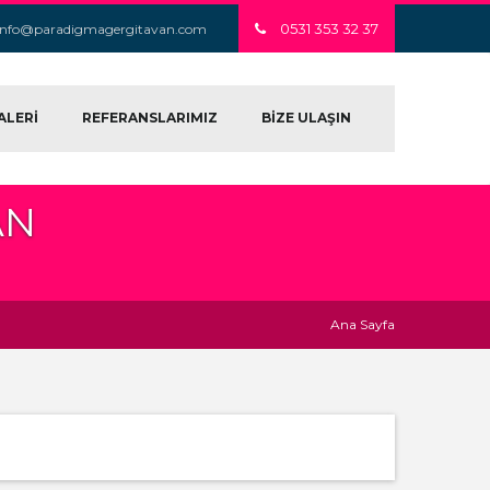
0531 353 32 37
info@paradigmagergitavan.com
ALERİ
REFERANSLARIMIZ
BİZE ULAŞIN
AN
Ana Sayfa