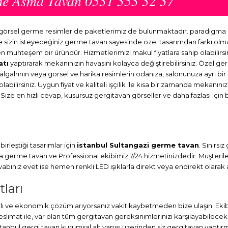
me Asma Tavan 0531 353 32 37
r görsel germe resimler de paketlerimiz de bulunmaktadır. paradigma
ve sizin isteyeceğiniz germe tavan sayesinde özel tasarımdan farkı o
en muhteşem bir üründür. Hizmetlerimizi makul fiyatlara sahip olabilirsi
atı
yaptırarak mekanınızın havasını kolayca değiştirebilirsiniz. Özel ge
dalgalrının veya görsel ve harika resimlerin odanıza, salonunuza ayrı b
abilirsiniz. Uygun fiyat ve kaliteli işçilik ile kısa bir zamanda mekanını
 Size en hızlı cevap, kusursuz gergitavan görseller ve daha fazlası için 
irleştiği tasarımlar için
istanbul Sultangazi germe tavan
. Sınırs
ma
germe tavan
ve Professional ekibimiz 7/24 hizmetinizdedir. Müşteril
ınız evet ise hemen renkli LED ışıklarla direkt veya endirekt olarak a
ları
 ve ekonomik çözüm arıyorsanız vakit kaybetmeden bize ulaşın. Ekibi
at ile, var olan tüm gergitavan gereksinimlerinizi karşılayabileceks
stanbul
gergi tavan
kurumsal alt yapısı üzerinden siz gergitavan yaptırm