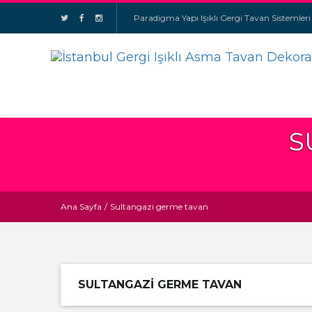
Paradigma Yapı Işıklı Gergi Tavan Sistemleri
S
Ana Sayfa
/
Sultangazi germe tavan
SULTANGAZI GERME TAVAN