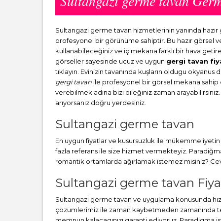
Sultangazi germe tavan Ger
Sultangazi germe tavan hizmetlerinin yanında hazı
profesyonel bir görünüme sahiptir. Bu hazır görsel 
kullanabileceğiniz ve iç mekana farklı bir hava getir
görseller sayesinde ucuz ve uygun
gergi tavan fiy
tıklayın. Evinizin tavanında kuşların oldugu okyanus 
gergi tavan
ile profesyonel bir görsel mekana sahip ol
verebilmek adına bizi dileğiniz zaman arayabilirsiniz.
arıyorsanız doğru yerdesiniz.
Sultangazi germe tavan
En uygun fiyatlar ve kusursuzluk ile mükemmeliyetin b
fazla referans ile size hizmet vermekteyiz. Paradiğ
romantik ortamlarda ağırlamak istemez misiniz? Cevab
Sultangazi germe tavan Fiyat
Sultangazi germe tavan ve uygulama konusunda hızlı
çözümlerimiz ile zaman kaybetmeden zamanında teslim
memnun kalacagınızı garanti ediyoruz. Paradigma i