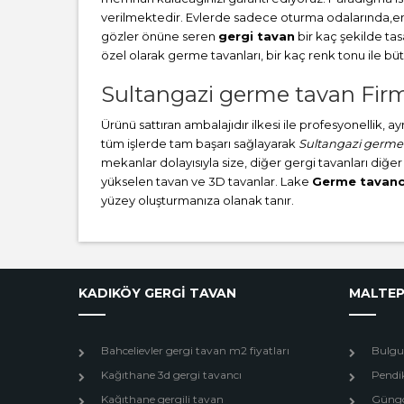
verilmektedir. Evlerde sadece oturma odalarında,en ç
gözler önüne seren
gergi tavan
bir kaç şekilde ta
özel olarak germe tavanları, bir kaç renk tonu ile 
Sultangazi germe tavan Firm
Ürünü sattıran ambalajıdır ilkesi ile profesyonellik, 
tüm işlerde tam başarı sağlayarak
Sultangazi germe
mekanlar dolayısıyla size, diğer gergi tavanları diğer
yükselen tavan ve 3D tavanlar. Lake
Germe tavanc
yüzey oluşturmanıza olanak tanır.
KADIKÖY GERGİ TAVAN
MALTEP
Bahcelievler gergi tavan m2 fiyatları
Bulgur
Kağıthane 3d gergi tavancı
Pendik
Kağıthane gergili tavan
Güngö