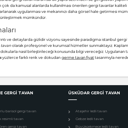
ok da kamusal alanlarda kullanılması önerilen gergi tavanlar kaliteli
sarlanarak uygulanması ve mekanınızı daha görsel hale getirmesi müm
bütünleştirmek mümkündür.
aları
ayrıntı ve detaylarda gizlidir vizyonu sayesinde paradigma istanbul gerg
 tavan
olarak profesyonel ve kurumsal hizmetler sunmaktayız. Kaplamalı
 dokularla nasıl birleştirileceği konusunda bilgi vereceğiz. Uygulanan tav
ı
yüzlerce farklı renk ve dokudan
germe tavan fiyat
tasarımıyla neredey
E GERGİ TAVAN
ÜSKÜDAR GERGİ TAVAN
lu barisol gergi tavan
Ataşehir ledli tavan
 resimli tavan
Gebze ledli tavan
ren gergi tavan
Büyükçekmece ledli tavan