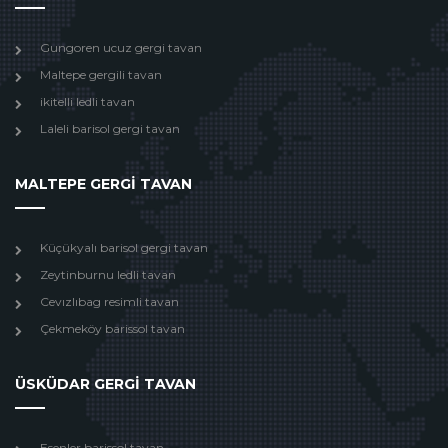
Gungoren ucuz gergi tavan
Maltepe gergili tavan
ikitelli ledli tavan
Laleli barisol gergi tavan
MALTEPE GERGİ TAVAN
Küçükyalı barisol gergi tavan
Zeytinburnu ledli tavan
Cevızlıbag resimli tavan
Çekmeköy barissol tavan
ÜSKÜDAR GERGİ TAVAN
Esenler barissol tavan