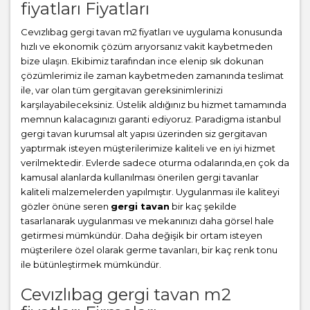
fiyatları Fiyatları
Cevızlıbag gergi tavan m2 fiyatları ve uygulama konusunda
hızlı ve ekonomik çözüm arıyorsanız vakit kaybetmeden
bize ulaşın. Ekibimiz tarafından ince elenip sık dokunan
çözümlerimiz ile zaman kaybetmeden zamanında teslimat
ile, var olan tüm gergitavan gereksinimlerinizi
karşılayabileceksiniz. Üstelik aldığınız bu hizmet tamamında
memnun kalacagınızı garanti ediyoruz. Paradigma istanbul
gergi tavan
kurumsal alt yapısı üzerinden siz gergitavan
yaptırmak isteyen müşterilerimize kaliteli ve en iyi hizmet
verilmektedir. Evlerde sadece oturma odalarında,en çok da
kamusal alanlarda kullanılması önerilen gergi tavanlar
kaliteli malzemelerden yapılmıştır. Uygulanması ile kaliteyi
gözler önüne seren
gergi tavan
bir kaç şekilde
tasarlanarak uygulanması ve mekanınızı daha görsel hale
getirmesi mümkündür. Daha değişik bir ortam isteyen
müşterilere özel olarak germe tavanları, bir kaç renk tonu
ile bütünleştirmek mümkündür.
Cevızlıbag gergi tavan m2