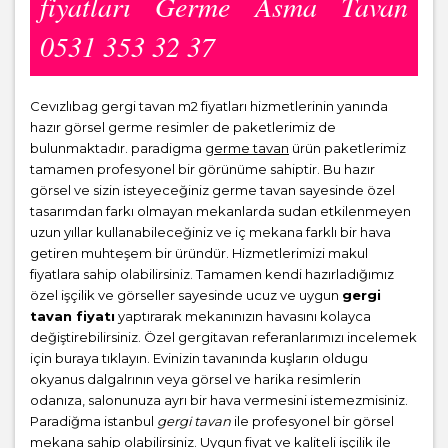
fiyatları Germe Asma Tavan
0531 353 32 37
Cevızlıbag gergi tavan m2 fiyatları hizmetlerinin yanında
hazır görsel germe resimler de paketlerimiz de
bulunmaktadır. paradigma
germe tavan
ürün paketlerimiz
tamamen profesyonel bir görünüme sahiptir. Bu hazır
görsel ve sizin isteyeceğiniz germe tavan sayesinde özel
tasarımdan farkı olmayan mekanlarda sudan etkilenmeyen
uzun yıllar kullanabileceğiniz ve iç mekana farklı bir hava
getiren muhteşem bir üründür. Hizmetlerimizi makul
fiyatlara sahip olabilirsiniz. Tamamen kendi hazırladığımız
özel işçilik ve görseller sayesinde ucuz ve uygun
gergi
tavan fiyatı
yaptırarak mekanınızın havasını kolayca
değiştirebilirsiniz. Özel gergitavan referanlarımızı incelemek
için buraya tıklayın. Evinizin tavanında kuşların oldugu
okyanus dalgalrının veya görsel ve harika resimlerin
odanıza, salonunuza ayrı bir hava vermesini istemezmisiniz.
Paradiğma istanbul
gergi tavan
ile profesyonel bir görsel
mekana sahip olabilirsiniz. Uygun fiyat ve kaliteli işçilik ile