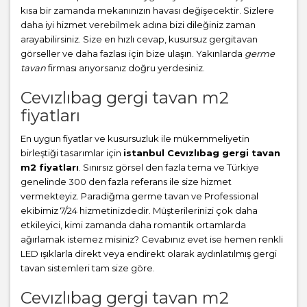
kısa bir zamanda mekanınızın havası değişecektir. Sizlere
daha iyi hizmet verebilmek adına bizi dileğiniz zaman
arayabilirsiniz. Size en hızlı cevap, kusursuz gergitavan
görseller ve daha fazlası için bize ulaşın. Yakınlarda
germe
tavan
firması arıyorsanız doğru yerdesiniz.
Cevızlıbag gergi tavan m2
fiyatları
En uygun fiyatlar ve kusursuzluk ile mükemmeliyetin
birleştiği tasarımlar için
istanbul Cevızlıbag gergi tavan
m2 fiyatları
. Sınırsız görsel den fazla tema ve Türkiye
genelinde 300 den fazla referans ile size hizmet
vermekteyiz. Paradiğma
germe tavan
ve Professional
ekibimiz 7/24 hizmetinizdedir. Müşterilerinizi çok daha
etkileyici, kimi zamanda daha romantik ortamlarda
ağırlamak istemez misiniz? Cevabınız evet ise hemen renkli
LED ışıklarla direkt veya endirekt olarak aydınlatılmış gergi
tavan sistemleri tam size göre.
Cevızlıbag gergi tavan m2