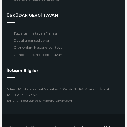
ÜSKÜDAR GERGİ TAVAN
Tuzla germe tavan firması
Dudullu barissol tavan
Okmeydanı hastane ledli tavan
Güngören barisol gergi tavan
İletişim Bilgileri
Adres : Mustafa Kemal Mahallesi 3059 Sk No:16/1 Ataşehir İstanbul
Tel : 0531 353 32 37
Email : info@paradigmagergitavan.com