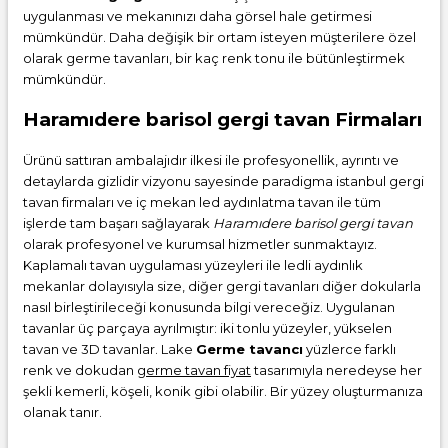
uygulanması ve mekanınızı daha görsel hale getirmesi
mümkündür. Daha değişik bir ortam isteyen müşterilere özel
olarak germe tavanları, bir kaç renk tonu ile bütünleştirmek
mümkündür.
Haramıdere barisol gergi tavan Firmaları
Ürünü sattıran ambalajıdır ilkesi ile profesyonellik, ayrıntı ve
detaylarda gizlidir vizyonu sayesinde paradigma istanbul gergi
tavan firmaları ve iç mekan led aydınlatma tavan ile tüm
işlerde tam başarı sağlayarak
Haramıdere barisol gergi tavan
olarak profesyonel ve kurumsal hizmetler sunmaktayız.
Kaplamalı tavan uygulaması yüzeyleri ile ledli aydınlık
mekanlar dolayısıyla size, diğer gergi tavanları diğer dokularla
nasıl birleştirileceği konusunda bilgi vereceğiz. Uygulanan
tavanlar üç parçaya ayrılmıştır: iki tonlu yüzeyler, yükselen
tavan ve 3D tavanlar. Lake
Germe tavancı
yüzlerce farklı
renk ve dokudan
germe tavan fiyat
tasarımıyla neredeyse her
şekli kemerli, köşeli, konik gibi olabilir. Bir yüzey oluşturmanıza
olanak tanır.