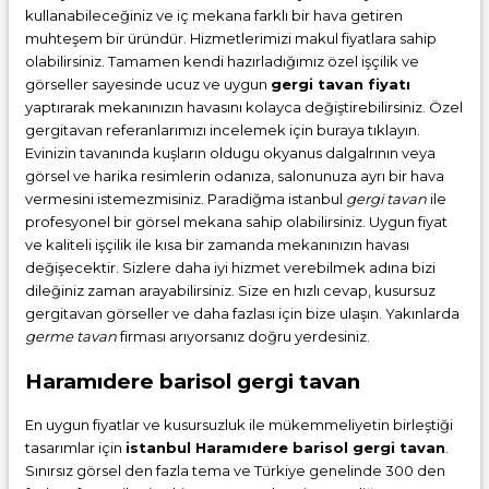
kullanabileceğiniz ve iç mekana farklı bir hava getiren
muhteşem bir üründür. Hizmetlerimizi makul fiyatlara sahip
olabilirsiniz. Tamamen kendi hazırladığımız özel işçilik ve
görseller sayesinde ucuz ve uygun
gergi tavan fiyatı
yaptırarak mekanınızın havasını kolayca değiştirebilirsiniz. Özel
gergitavan referanlarımızı incelemek için buraya tıklayın.
Evinizin tavanında kuşların oldugu okyanus dalgalrının veya
görsel ve harika resimlerin odanıza, salonunuza ayrı bir hava
vermesini istemezmisiniz. Paradiğma istanbul
gergi tavan
ile
profesyonel bir görsel mekana sahip olabilirsiniz. Uygun fiyat
ve kaliteli işçilik ile kısa bir zamanda mekanınızın havası
değişecektir. Sizlere daha iyi hizmet verebilmek adına bizi
dileğiniz zaman arayabilirsiniz. Size en hızlı cevap, kusursuz
gergitavan görseller ve daha fazlası için bize ulaşın. Yakınlarda
germe tavan
firması arıyorsanız doğru yerdesiniz.
Haramıdere barisol gergi tavan
En uygun fiyatlar ve kusursuzluk ile mükemmeliyetin birleştiği
tasarımlar için
istanbul Haramıdere barisol gergi tavan
.
Sınırsız görsel den fazla tema ve Türkiye genelinde 300 den