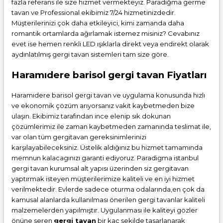
fazla referans ile size hizmet vermekteyiz. Paradiğma
germe
tavan
ve Professional ekibimiz 7/24 hizmetinizdedir.
Müşterilerinizi çok daha etkileyici, kimi zamanda daha
romantik ortamlarda ağırlamak istemez misiniz? Cevabınız
evet ise hemen renkli LED ışıklarla direkt veya endirekt olarak
aydınlatılmış gergi tavan sistemleri tam size göre.
Haramıdere barisol gergi tavan Fiyatları
Haramıdere barisol gergi tavan ve uygulama konusunda hızlı
ve ekonomik çözüm arıyorsanız vakit kaybetmeden bize
ulaşın. Ekibimiz tarafından ince elenip sık dokunan
çözümlerimiz ile zaman kaybetmeden zamanında teslimat ile,
var olan tüm gergitavan gereksinimlerinizi
karşılayabileceksiniz. Üstelik aldığınız bu hizmet tamamında
memnun kalacagınızı garanti ediyoruz. Paradigma istanbul
gergi tavan
kurumsal alt yapısı üzerinden siz gergitavan
yaptırmak isteyen müşterilerimize kaliteli ve en iyi hizmet
verilmektedir. Evlerde sadece oturma odalarında,en çok da
kamusal alanlarda kullanılması önerilen gergi tavanlar kaliteli
malzemelerden yapılmıştır. Uygulanması ile kaliteyi gözler
önüne seren
gergi tavan
bir kaç şekilde tasarlanarak