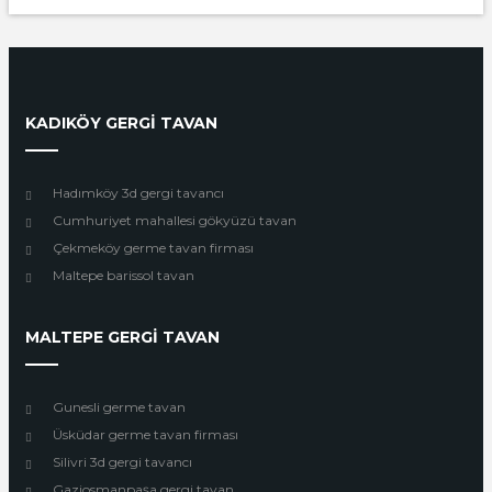
KADIKÖY GERGİ TAVAN
Hadımköy 3d gergi tavancı
Cumhuriyet mahallesi gökyüzü tavan
Çekmeköy germe tavan firması
Maltepe barissol tavan
MALTEPE GERGİ TAVAN
Gunesli germe tavan
Üsküdar germe tavan firması
Silivri 3d gergi tavancı
Gaziosmanpaşa gergi tavan