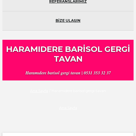
REFERANSLARIMIZ
BİZE ULAŞIN
HARAMIDERE BARISOL GERGI
TAVAN
Haramıdere barisol gergi tavan | 0531 353 32 37
Ana Sayfa
/
Haramıdere barisol gergi tavan
Ana Sayfa