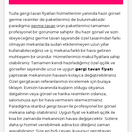
Tuzla gergi tavan fiyatları hizmetlerinin yanında hazır görsel
germe resimler de paketlerimiz de bulunmaktadır.
paradigma
germe tavan
ürün paketlerimiz tamamen
profesyonel bir görünüme sahiptir. Bu hazır görsel ve sizin
isteyeceğiniz germe tavan sayesinde özel tasarımdan farkı
olmayan mekanlarda sudan etkilenmeyen uzun yıllar
kullanabileceğiniz ve iç mekana farklı bir hava getiren
muhteşem bir üründür. Hizmetlerimizi makul fiyatlara sahip
olabilirsiniz. Tamamen kendi hazırladığımız özel işçilik ve
görseller sayesinde ucuz ve uygun
gergi tavan fiyatı
yaptırarak mekanınızın havasını kolayca değiştirebilirsiniz.
Özel gergitavan referanlarımızı incelemek için buraya
tıklayın. Evinizin tavanında kuşların oldugu okyanus
dalgalrının veya görsel ve harika resimlerin odanıza,
salonunuza ayrı bir hava vermesini istemezmisiniz.
Paradiğma istanbul
gergi tavan
ile profesyonel bir görsel
mekana sahip olabilirsiniz. Uygun fiyat ve kaliteli işçilik ile
kısa bir zamanda mekanınızın havası değişecektir. Sizlere
daha iyi hizmet verebilmek adına bizi dileğiniz zaman
arayabilirsiniz. Size en hızlı cevap, kusursuz gergitavan