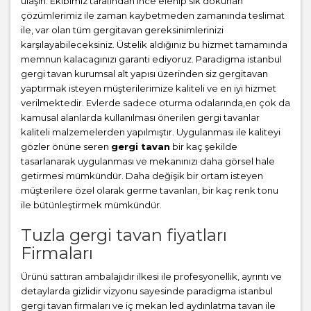
ulaşın. Ekibimiz tarafından ince elenip sık dokunan
çözümlerimiz ile zaman kaybetmeden zamanında teslimat
ile, var olan tüm gergitavan gereksinimlerinizi
karşılayabileceksiniz. Üstelik aldığınız bu hizmet tamamında
memnun kalacagınızı garanti ediyoruz. Paradigma istanbul
gergi tavan
kurumsal alt yapısı üzerinden siz gergitavan
yaptırmak isteyen müşterilerimize kaliteli ve en iyi hizmet
verilmektedir. Evlerde sadece oturma odalarında,en çok da
kamusal alanlarda kullanılması önerilen gergi tavanlar
kaliteli malzemelerden yapılmıştır. Uygulanması ile kaliteyi
gözler önüne seren
gergi tavan
bir kaç şekilde
tasarlanarak uygulanması ve mekanınızı daha görsel hale
getirmesi mümkündür. Daha değişik bir ortam isteyen
müşterilere özel olarak germe tavanları, bir kaç renk tonu
ile bütünleştirmek mümkündür.
Tuzla gergi tavan fiyatları
Firmaları
Ürünü sattıran ambalajıdır ilkesi ile profesyonellik, ayrıntı ve
detaylarda gizlidir vizyonu sayesinde paradigma istanbul
gergi tavan firmaları ve iç mekan led aydınlatma tavan ile