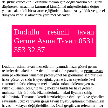
da şıklık verecektir. Kesinlikle mekan için doğru yatırım olduğunu
düşünerek; amacımız kurumsal kimliğinizi müşterilerinize doğru
yansıtacak, etkili bir tasarım eşliğinde mekanınıza aydıklık ve görsel
dünyada yerinizi almanıza yardımcı olacaktır.
Dudullu resimli tavan
Germe Asma Tavan 0531
353 32 37
Dudullu resimli tavan hizmetlerinin yanında hazır görsel germe
resimler de paketlerimiz de bulunmaktadır. paradigma
germe tavan
ürün paketlerimiz tamamen profesyonel bir görünüme sahiptir. Bu
hazır görsel ve sizin isteyeceğiniz germe tavan sayesinde özel
tasarımdan farkı olmayan mekanlarda sudan etkilenmeyen uzun
yıllar kullanabileceğiniz ve iç mekana farklı bir hava getiren
muhteşem bir üründür. Hizmetlerimizi makul fiyatlara sahip
olabilirsiniz. Tamamen kendi hazırladığımız özel işçilik ve görseller
sayesinde ucuz ve uygun
gergi tavan fiyatı
yaptırarak mekanınızın
havasını kolayca değiştirebilirsiniz. Özel gergitavan referanlarımızı