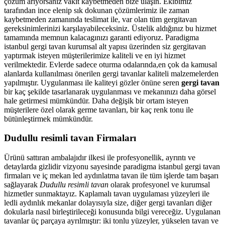
çözüm arıyorsanız vakit kaybetmeden bize ulaşın. Ekibimiz
tarafından ince elenip sık dokunan çözümlerimiz ile zaman
kaybetmeden zamanında teslimat ile, var olan tüm gergitavan
gereksinimlerinizi karşılayabileceksiniz. Üstelik aldığınız bu hizmet
tamamında memnun kalacagınızı garanti ediyoruz. Paradigma
istanbul
gergi tavan
kurumsal alt yapısı üzerinden siz gergitavan
yaptırmak isteyen müşterilerimize kaliteli ve en iyi hizmet
verilmektedir. Evlerde sadece oturma odalarında,en çok da kamusal
alanlarda kullanılması önerilen gergi tavanlar kaliteli malzemelerden
yapılmıştır. Uygulanması ile kaliteyi gözler önüne seren
gergi tavan
bir kaç şekilde tasarlanarak uygulanması ve mekanınızı daha görsel
hale getirmesi mümkündür. Daha değişik bir ortam isteyen
müşterilere özel olarak germe tavanları, bir kaç renk tonu ile
bütünleştirmek mümkündür.
Dudullu resimli tavan Firmaları
Ürünü sattıran ambalajıdır ilkesi ile profesyonellik, ayrıntı ve
detaylarda gizlidir vizyonu sayesinde paradigma istanbul gergi tavan
firmaları ve iç mekan led aydınlatma tavan ile tüm işlerde tam başarı
sağlayarak
Dudullu resimli tavan
olarak profesyonel ve kurumsal
hizmetler sunmaktayız. Kaplamalı tavan uygulaması yüzeyleri ile
ledli aydınlık mekanlar dolayısıyla size, diğer gergi tavanları diğer
dokularla nasıl birleştirileceği konusunda bilgi vereceğiz. Uygulanan
tavanlar üç parçaya ayrılmıştır: iki tonlu yüzeyler, yükselen tavan ve