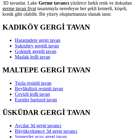
3D tavanlar. Lake
Germe tavancı
yüzlerce farklı renk ve dokudan
germe tavan fiyat
tasarımıyla neredeyse her şekli kemerli, köşeli,
konik gibi olabilir. Bir yüzey oluşturmanıza olanak tanır.
KADIKÖY GERGİ TAVAN
Haramıdere gergi tavan
Sukrubey gergili tavan
Gokturk gergili tavan
Maslak ledli tavan
MALTEPE GERGİ TAVAN
Tuzla resimli tavan
Beylikdüzü resimli tavan
Cevizli ledli tavan
Esenler barissol tavan
ÜSKÜDAR GERGİ TAVAN
Avcılar 3d gergi tavancı
Büyükçekmece 3d gergi tavancı
Sırınevler ucuz gergi tavan