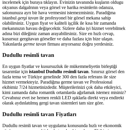
incelemek için buraya tıklayın. Evinizin tavanında kuşların oldugu
okyanus dalgalrının veya görsel ve harika resimlerin odanıza,
salonunuza ayrı bir hava vermesini istemezmisiniz. Paradiğma
istanbul
gergi tavan
ile profesyonel bir görsel mekana sahip
olabilirsiniz. Uygun fiyat ve kaliteli işçilik ile kısa bir zamanda
mekanınızın havası değişecektir. Sizlere daha iyi hizmet verebilmek
adına bizi dileğiniz zaman arayabilirsiniz. Size en hızlı cevap,
kusursuz gergitavan görseller ve daha fazlası için bize ulaşın.
Yakınlarda
germe tavan
firması arıyorsanız doğru yerdesiniz.
Dudullu resimli tavan
En uygun fiyatlar ve kusursuzluk ile mükemmeliyetin birleştiği
tasarımlar için
istanbul Dudullu resimli tavan
. Sınırsız görsel den
fazla tema ve Türkiye genelinde 300 den fazla referans ile size
hizmet vermekteyiz. Paradiğma
germe tavan
ve Professional
ekibimiz 7/24 hizmetinizdedir. Müşterilerinizi çok daha etkileyici,
kimi zamanda daha romantik ortamlarda ağırlamak istemez misiniz?
Cevabınız evet ise hemen renkli LED ışıklarla direkt veya endirekt
olarak aydınlatılmış gergi tavan sistemleri tam size göre.
Dudullu resimli tavan Fiyatları
Dudullu resimli tavan ve uygulama konusunda hızlı ve ekonomik