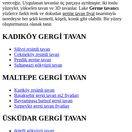
vereceğiz. Uygulanan tavanlar üç parçaya ayrılmıştır: iki tonlu
yüzeyler, yükselen tavan ve 3D tavanlar. Lake
Germe tavancı
yüzlerce farklı renk ve dokudan
germe tavan fiyat
tasarımıyla
neredeyse her şekli kemerli, köşeli, konik gibi olabilir. Bir yüzey
oluşturmanıza olanak tanır.
KADIKÖY GERGİ TAVAN
Silivri resimli tavan
Çekmeköy resimli tavan
Pendik germe tavan
Sultangazi gökyüzü tavan
MALTEPE GERGİ TAVAN
Kurtköy resimli tavan
Başakşehir gergi tavan m2 fiyatları
Bayrampaşa barisol gergi tavan
Sırınevler gergi tavan fiyatları
ÜSKÜDAR GERGİ TAVAN
ikitelli gökyüzü tavan