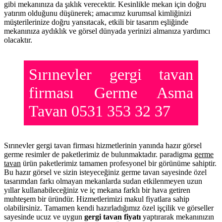
gibi mekanınıza da şıklık verecektir. Kesinlikle mekan için doğru
yatırım olduğunu düşünerek; amacımız kurumsal kimliğinizi
müşterilerinize doğru yansıtacak, etkili bir tasarım eşliğinde
mekanınıza aydıklık ve görsel dünyada yerinizi almanıza yardımcı
olacaktır.
Sırınevler gergi tavan
firması Germe Asma
Tavan 0531 353 32 37
Sırınevler gergi tavan firması hizmetlerinin yanında hazır görsel
germe resimler de paketlerimiz de bulunmaktadır. paradigma
germe
tavan
ürün paketlerimiz tamamen profesyonel bir görünüme sahiptir.
Bu hazır görsel ve sizin isteyeceğiniz germe tavan sayesinde özel
tasarımdan farkı olmayan mekanlarda sudan etkilenmeyen uzun
yıllar kullanabileceğiniz ve iç mekana farklı bir hava getiren
muhteşem bir üründür. Hizmetlerimizi makul fiyatlara sahip
olabilirsiniz. Tamamen kendi hazırladığımız özel işçilik ve görseller
sayesinde ucuz ve uygun
gergi tavan fiyatı
yaptırarak mekanınızın