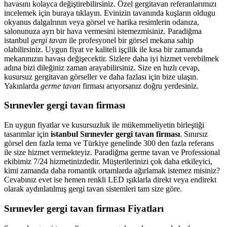
havasını kolayca değiştirebilirsiniz. Özel gergitavan referanlarımızı
incelemek için buraya tıklayın. Evinizin tavanında kuşların oldugu
okyanus dalgalrının veya görsel ve harika resimlerin odanıza,
salonunuza ayrı bir hava vermesini istemezmisiniz. Paradiğma
istanbul
gergi tavan
ile profesyonel bir görsel mekana sahip
olabilirsiniz. Uygun fiyat ve kaliteli işçilik ile kısa bir zamanda
mekanınızın havası değişecektir. Sizlere daha iyi hizmet verebilmek
adına bizi dileğiniz zaman arayabilirsiniz. Size en hızlı cevap,
kusursuz gergitavan görseller ve daha fazlası için bize ulaşın.
Yakınlarda
germe tavan
firması arıyorsanız doğru yerdesiniz.
Sırınevler gergi tavan firması
En uygun fiyatlar ve kusursuzluk ile mükemmeliyetin birleştiği
tasarımlar için
istanbul Sırınevler gergi tavan firması
. Sınırsız
görsel den fazla tema ve Türkiye genelinde 300 den fazla referans
ile size hizmet vermekteyiz. Paradiğma
germe tavan
ve Professional
ekibimiz 7/24 hizmetinizdedir. Müşterilerinizi çok daha etkileyici,
kimi zamanda daha romantik ortamlarda ağırlamak istemez misiniz?
Cevabınız evet ise hemen renkli LED ışıklarla direkt veya endirekt
olarak aydınlatılmış gergi tavan sistemleri tam size göre.
Sırınevler gergi tavan firması Fiyatları