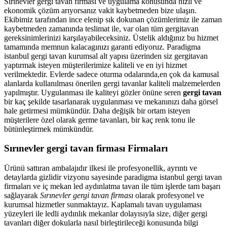
Sırınevler gergi tavan firması ve uygulama konusunda hızlı ve
ekonomik çözüm arıyorsanız vakit kaybetmeden bize ulaşın.
Ekibimiz tarafından ince elenip sık dokunan çözümlerimiz ile zaman
kaybetmeden zamanında teslimat ile, var olan tüm gergitavan
gereksinimlerinizi karşılayabileceksiniz. Üstelik aldığınız bu hizmet
tamamında memnun kalacagınızı garanti ediyoruz. Paradigma
istanbul
gergi tavan
kurumsal alt yapısı üzerinden siz gergitavan
yaptırmak isteyen müşterilerimize kaliteli ve en iyi hizmet
verilmektedir. Evlerde sadece oturma odalarında,en çok da kamusal
alanlarda kullanılması önerilen gergi tavanlar kaliteli malzemelerden
yapılmıştır. Uygulanması ile kaliteyi gözler önüne seren
gergi tavan
bir kaç şekilde tasarlanarak uygulanması ve mekanınızı daha görsel
hale getirmesi mümkündür. Daha değişik bir ortam isteyen
müşterilere özel olarak germe tavanları, bir kaç renk tonu ile
bütünleştirmek mümkündür.
Sırınevler gergi tavan firması Firmaları
Ürünü sattıran ambalajıdır ilkesi ile profesyonellik, ayrıntı ve
detaylarda gizlidir vizyonu sayesinde paradigma istanbul gergi tavan
firmaları ve iç mekan led aydınlatma tavan ile tüm işlerde tam başarı
sağlayarak
Sırınevler gergi tavan firması
olarak profesyonel ve
kurumsal hizmetler sunmaktayız. Kaplamalı tavan uygulaması
yüzeyleri ile ledli aydınlık mekanlar dolayısıyla size, diğer gergi
tavanları diğer dokularla nasıl birleştirileceği konusunda bilgi