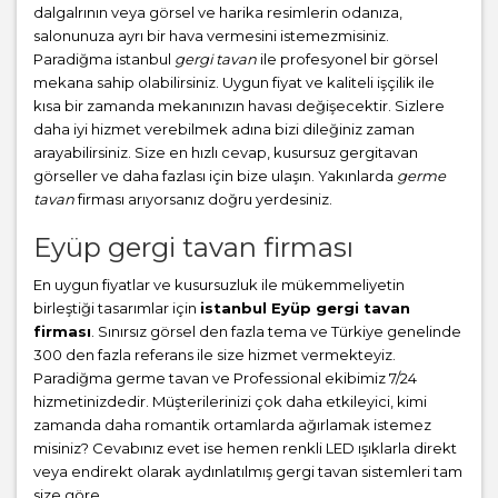
dalgalrının veya görsel ve harika resimlerin odanıza,
salonunuza ayrı bir hava vermesini istemezmisiniz.
Paradiğma istanbul
gergi tavan
ile profesyonel bir görsel
mekana sahip olabilirsiniz. Uygun fiyat ve kaliteli işçilik ile
kısa bir zamanda mekanınızın havası değişecektir. Sizlere
daha iyi hizmet verebilmek adına bizi dileğiniz zaman
arayabilirsiniz. Size en hızlı cevap, kusursuz gergitavan
görseller ve daha fazlası için bize ulaşın. Yakınlarda
germe
tavan
firması arıyorsanız doğru yerdesiniz.
Eyüp gergi tavan firması
En uygun fiyatlar ve kusursuzluk ile mükemmeliyetin
birleştiği tasarımlar için
istanbul Eyüp gergi tavan
firması
. Sınırsız görsel den fazla tema ve Türkiye genelinde
300 den fazla referans ile size hizmet vermekteyiz.
Paradiğma
germe tavan
ve Professional ekibimiz 7/24
hizmetinizdedir. Müşterilerinizi çok daha etkileyici, kimi
zamanda daha romantik ortamlarda ağırlamak istemez
misiniz? Cevabınız evet ise hemen renkli LED ışıklarla direkt
veya endirekt olarak aydınlatılmış gergi tavan sistemleri tam
size göre.