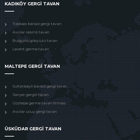
KADIKÖY GERGİ TAVAN
Topkapı barisol gergi tavan
Avcılar resimli tavan
Bulgurlu gökyüzü tavan
Levent germe tavan
MALTEPE GERGİ TAVAN
Sultanbeyli barisol gergi tavan
Sarıyer gergili tavan
Göztepe germe tavan firması
Avcılar ucuz gergi tavan
ÜSKÜDAR GERGİ TAVAN