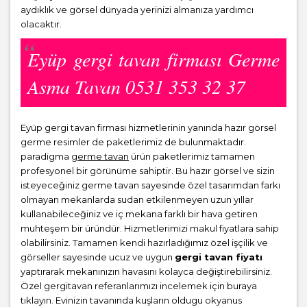
aydıklık ve görsel dünyada yerinizi almanıza yardımcı
olacaktır.
Eyüp gergi tavan firması Germe
Asma Tavan 0531 353 32 37
Eyüp gergi tavan firması hizmetlerinin yanında hazır görsel
germe resimler de paketlerimiz de bulunmaktadır.
paradigma
germe tavan
ürün paketlerimiz tamamen
profesyonel bir görünüme sahiptir. Bu hazır görsel ve sizin
isteyeceğiniz germe tavan sayesinde özel tasarımdan farkı
olmayan mekanlarda sudan etkilenmeyen uzun yıllar
kullanabileceğiniz ve iç mekana farklı bir hava getiren
muhteşem bir üründür. Hizmetlerimizi makul fiyatlara sahip
olabilirsiniz. Tamamen kendi hazırladığımız özel işçilik ve
görseller sayesinde ucuz ve uygun
gergi tavan fiyatı
yaptırarak mekanınızın havasını kolayca değiştirebilirsiniz.
Özel gergitavan referanlarımızı incelemek için buraya
tıklayın. Evinizin tavanında kuşların oldugu okyanus