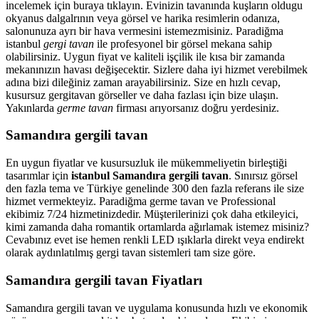
incelemek için buraya tıklayın. Evinizin tavanında kuşların oldugu
okyanus dalgalrının veya görsel ve harika resimlerin odanıza,
salonunuza ayrı bir hava vermesini istemezmisiniz. Paradiğma
istanbul
gergi tavan
ile profesyonel bir görsel mekana sahip
olabilirsiniz. Uygun fiyat ve kaliteli işçilik ile kısa bir zamanda
mekanınızın havası değişecektir. Sizlere daha iyi hizmet verebilmek
adına bizi dileğiniz zaman arayabilirsiniz. Size en hızlı cevap,
kusursuz gergitavan görseller ve daha fazlası için bize ulaşın.
Yakınlarda
germe tavan
firması arıyorsanız doğru yerdesiniz.
Samandıra gergili tavan
En uygun fiyatlar ve kusursuzluk ile mükemmeliyetin birleştiği
tasarımlar için
istanbul Samandıra gergili tavan
. Sınırsız görsel
den fazla tema ve Türkiye genelinde 300 den fazla referans ile size
hizmet vermekteyiz. Paradiğma
germe tavan
ve Professional
ekibimiz 7/24 hizmetinizdedir. Müşterilerinizi çok daha etkileyici,
kimi zamanda daha romantik ortamlarda ağırlamak istemez misiniz?
Cevabınız evet ise hemen renkli LED ışıklarla direkt veya endirekt
olarak aydınlatılmış gergi tavan sistemleri tam size göre.
Samandıra gergili tavan Fiyatları
Samandıra gergili tavan ve uygulama konusunda hızlı ve ekonomik