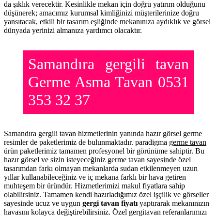
da şıklık verecektir. Kesinlikle mekan için doğru yatırım olduğunu
düşünerek; amacımız kurumsal kimliğinizi müşterilerinize doğru
yansıtacak, etkili bir tasarım eşliğinde mekanınıza aydıklık ve görsel
dünyada yerinizi almanıza yardımcı olacaktır.
Samandıra gergili tavan
Germe Asma Tavan 0531
353 32 37
Samandıra gergili tavan hizmetlerinin yanında hazır görsel germe
resimler de paketlerimiz de bulunmaktadır. paradigma
germe tavan
ürün paketlerimiz tamamen profesyonel bir görünüme sahiptir. Bu
hazır görsel ve sizin isteyeceğiniz germe tavan sayesinde özel
tasarımdan farkı olmayan mekanlarda sudan etkilenmeyen uzun
yıllar kullanabileceğiniz ve iç mekana farklı bir hava getiren
muhteşem bir üründür. Hizmetlerimizi makul fiyatlara sahip
olabilirsiniz. Tamamen kendi hazırladığımız özel işçilik ve görseller
sayesinde ucuz ve uygun
gergi tavan fiyatı
yaptırarak mekanınızın
havasını kolayca değiştirebilirsiniz. Özel gergitavan referanlarımızı