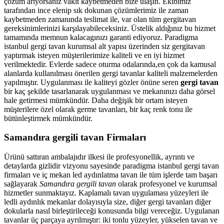
çözüm arıyorsanız vakit kaybetmeden bize ulaşın. Ekibimiz
tarafından ince elenip sık dokunan çözümlerimiz ile zaman
kaybetmeden zamanında teslimat ile, var olan tüm gergitavan
gereksinimlerinizi karşılayabileceksiniz. Üstelik aldığınız bu hizmet
tamamında memnun kalacagınızı garanti ediyoruz. Paradigma
istanbul
gergi tavan
kurumsal alt yapısı üzerinden siz gergitavan
yaptırmak isteyen müşterilerimize kaliteli ve en iyi hizmet
verilmektedir. Evlerde sadece oturma odalarında,en çok da kamusal
alanlarda kullanılması önerilen gergi tavanlar kaliteli malzemelerden
yapılmıştır. Uygulanması ile kaliteyi gözler önüne seren
gergi tavan
bir kaç şekilde tasarlanarak uygulanması ve mekanınızı daha görsel
hale getirmesi mümkündür. Daha değişik bir ortam isteyen
müşterilere özel olarak germe tavanları, bir kaç renk tonu ile
bütünleştirmek mümkündür.
Samandıra gergili tavan Firmaları
Ürünü sattıran ambalajıdır ilkesi ile profesyonellik, ayrıntı ve
detaylarda gizlidir vizyonu sayesinde paradigma istanbul gergi tavan
firmaları ve iç mekan led aydınlatma tavan ile tüm işlerde tam başarı
sağlayarak
Samandıra gergili tavan
olarak profesyonel ve kurumsal
hizmetler sunmaktayız. Kaplamalı tavan uygulaması yüzeyleri ile
ledli aydınlık mekanlar dolayısıyla size, diğer gergi tavanları diğer
dokularla nasıl birleştirileceği konusunda bilgi vereceğiz. Uygulanan
tavanlar üç parçaya ayrılmıştır: iki tonlu yüzeyler, yükselen tavan ve