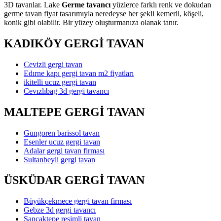
3D tavanlar. Lake
Germe tavancı
yüzlerce farklı renk ve dokudan
germe tavan fiyat
tasarımıyla neredeyse her şekli kemerli, köşeli,
konik gibi olabilir. Bir yüzey oluşturmanıza olanak tanır.
KADIKÖY GERGİ TAVAN
Cevizli gergi tavan
Edırne kapı gergi tavan m2 fiyatları
ikitelli ucuz gergi tavan
Cevızlıbag 3d gergi tavancı
MALTEPE GERGİ TAVAN
Gungoren barissol tavan
Esenler ucuz gergi tavan
Adalar gergi tavan firması
Sultanbeyli gergi tavan
ÜSKÜDAR GERGİ TAVAN
Büyükçekmece gergi tavan firması
Gebze 3d gergi tavancı
Sancaktepe resimli tavan