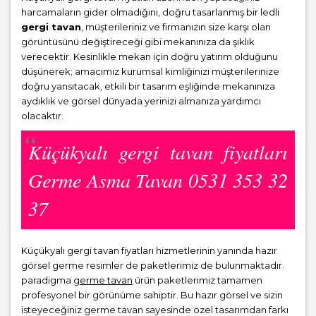
harcamaların gider olmadığını, doğru tasarlanmış bir ledli
gergi tavan
, müşterileriniz ve firmanızın size karşı olan
görüntüsünü değiştireceği gibi mekanınıza da şıklık
verecektir. Kesinlikle mekan için doğru yatırım olduğunu
düşünerek; amacımız kurumsal kimliğinizi müşterilerinize
doğru yansıtacak, etkili bir tasarım eşliğinde mekanınıza
aydıklık ve görsel dünyada yerinizi almanıza yardımcı
olacaktır.
Küçükyalı gergi tavan fiyatları
Germe Asma Tavan 0531 353 32
37
Küçükyalı gergi tavan fiyatları hizmetlerinin yanında hazır
görsel germe resimler de paketlerimiz de bulunmaktadır.
paradigma
germe tavan
ürün paketlerimiz tamamen
profesyonel bir görünüme sahiptir. Bu hazır görsel ve sizin
isteyeceğiniz germe tavan sayesinde özel tasarımdan farkı