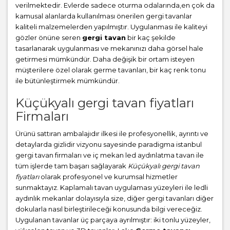
verilmektedir. Evlerde sadece oturma odalarında,en çok da
kamusal alanlarda kullanılması önerilen gergi tavanlar
kaliteli malzemelerden yapılmıştır. Uygulanması ile kaliteyi
gözler önüne seren
gergi tavan
bir kaç şekilde
tasarlanarak uygulanması ve mekanınızı daha görsel hale
getirmesi mümkündür. Daha değişik bir ortam isteyen
müşterilere özel olarak germe tavanları, bir kaç renk tonu
ile bütünleştirmek mümkündür.
Küçükyalı gergi tavan fiyatları
Firmaları
Ürünü sattıran ambalajıdır ilkesi ile profesyonellik, ayrıntı ve
detaylarda gizlidir vizyonu sayesinde paradigma istanbul
gergi tavan firmaları ve iç mekan led aydınlatma tavan ile
tüm işlerde tam başarı sağlayarak
Küçükyalı gergi tavan
fiyatları
olarak profesyonel ve kurumsal hizmetler
sunmaktayız. Kaplamalı tavan uygulaması yüzeyleri ile ledli
aydınlık mekanlar dolayısıyla size, diğer gergi tavanları diğer
dokularla nasıl birleştirileceği konusunda bilgi vereceğiz.
Uygulanan tavanlar üç parçaya ayrılmıştır: iki tonlu yüzeyler,