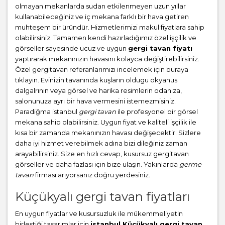
olmayan mekanlarda sudan etkilenmeyen uzun yıllar
kullanabileceğiniz ve iç mekana farklı bir hava getiren
muhteşem bir üründür. Hizmetlerimizi makul fiyatlara sahip
olabilirsiniz. Tamamen kendi hazırladığımız özel işçilik ve
görseller sayesinde ucuz ve uygun
gergi tavan fiyatı
yaptırarak mekanınızın havasını kolayca değiştirebilirsiniz.
Özel gergitavan referanlarımızı incelemek için buraya
tıklayın. Evinizin tavanında kuşların oldugu okyanus
dalgalrının veya görsel ve harika resimlerin odanıza,
salonunuza ayrı bir hava vermesini istemezmisiniz.
Paradiğma istanbul
gergi tavan
ile profesyonel bir görsel
mekana sahip olabilirsiniz. Uygun fiyat ve kaliteli işçilik ile
kısa bir zamanda mekanınızın havası değişecektir. Sizlere
daha iyi hizmet verebilmek adına bizi dileğiniz zaman
arayabilirsiniz. Size en hızlı cevap, kusursuz gergitavan
görseller ve daha fazlası için bize ulaşın. Yakınlarda
germe
tavan
firması arıyorsanız doğru yerdesiniz.
Küçükyalı gergi tavan fiyatları
En uygun fiyatlar ve kusursuzluk ile mükemmeliyetin
birleştiği tasarımlar için
istanbul Küçükyalı gergi tavan