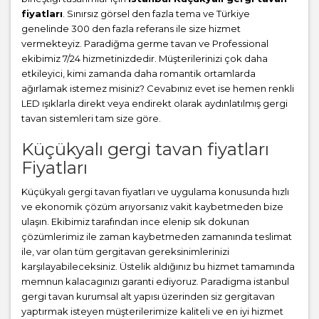
fiyatları
. Sınırsız görsel den fazla tema ve Türkiye
genelinde 300 den fazla referans ile size hizmet
vermekteyiz. Paradiğma
germe tavan
ve Professional
ekibimiz 7/24 hizmetinizdedir. Müşterilerinizi çok daha
etkileyici, kimi zamanda daha romantik ortamlarda
ağırlamak istemez misiniz? Cevabınız evet ise hemen renkli
LED ışıklarla direkt veya endirekt olarak aydınlatılmış gergi
tavan sistemleri tam size göre.
Küçükyalı gergi tavan fiyatları
Fiyatları
Küçükyalı gergi tavan fiyatları ve uygulama konusunda hızlı
ve ekonomik çözüm arıyorsanız vakit kaybetmeden bize
ulaşın. Ekibimiz tarafından ince elenip sık dokunan
çözümlerimiz ile zaman kaybetmeden zamanında teslimat
ile, var olan tüm gergitavan gereksinimlerinizi
karşılayabileceksiniz. Üstelik aldığınız bu hizmet tamamında
memnun kalacagınızı garanti ediyoruz. Paradigma istanbul
gergi tavan
kurumsal alt yapısı üzerinden siz gergitavan
yaptırmak isteyen müşterilerimize kaliteli ve en iyi hizmet