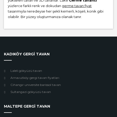
yükselen tavan ve 3D tavanlar. Lake
Germe tavancı
yüzlerce farklı renk ve dokudan
germe tavan fiyat
tasarımıyla neredeyse her şekli kemerli, köşeli, konik gibi
olabilir. Bir yüzey oluşturmanıza olanak tanır.
KADIKÖY GERGİ TAVAN
Laleli gökyüzü tavan
Arnavutköy gergi tavan fiyatları
Cıhangır unıversite barissol tavan
Sultangazi gökyüzü tavan
MALTEPE GERGİ TAVAN