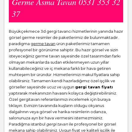
Germe Asma Tavan 0531 353 32
37
Büyükçekmece 3d gergi tavancı hizmetlerinin yanında hazır
görsel germe resimler de paketlerimiz de bulunmaktadır.
paradigma
germe tavan
ürün paketlerimiz tamamen
profesyonel bir görünüme sahiptir. Bu hazır görsel ve sizin
isteyeceğiniz germe tavan sayesinde özel tasarımdan farkı
olmayan mekanlarda sudan etkilenmeyen uzun yıllar
kullanabileceğiniz ve iç mekana farklı bir hava getiren
muhteşem bir üründür. Hizmetlerimizi makul fiyatlara sahip
olabilirsiniz. Tamamen kendi hazırladığımız özel işçilik ve
görseller sayesinde ucuz ve uygun
gergi tavan fiyatı
yaptırarak mekanınızın havasını kolayca değiştirebilirsiniz.
Özel gergitavan referanlarımızı incelemek için buraya
tıklayın. Evinizin tavanında kuşların oldugu okyanus
dalgalrının veya görsel ve harika resimlerin odanıza,
salonunuza ayrı bir hava vermesini istemezmisiniz.
Paradiğma istanbul
gergi tavan
ile profesyonel bir görsel
mekana sahip olabilirsiniz. Uygun fiyat ve kaliteli işçilik ile