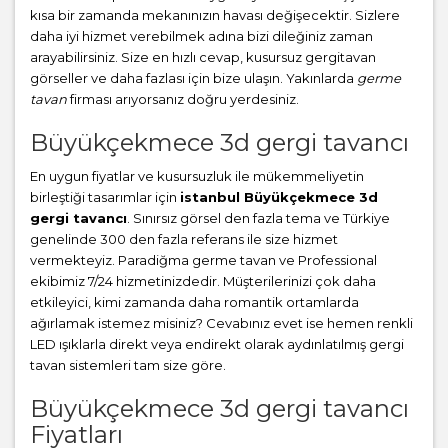
kısa bir zamanda mekanınızın havası değişecektir. Sizlere
daha iyi hizmet verebilmek adına bizi dileğiniz zaman
arayabilirsiniz. Size en hızlı cevap, kusursuz gergitavan
görseller ve daha fazlası için bize ulaşın. Yakınlarda
germe
tavan
firması arıyorsanız doğru yerdesiniz.
Büyükçekmece 3d gergi tavancı
En uygun fiyatlar ve kusursuzluk ile mükemmeliyetin
birleştiği tasarımlar için
istanbul Büyükçekmece 3d
gergi tavancı
. Sınırsız görsel den fazla tema ve Türkiye
genelinde 300 den fazla referans ile size hizmet
vermekteyiz. Paradiğma
germe tavan
ve Professional
ekibimiz 7/24 hizmetinizdedir. Müşterilerinizi çok daha
etkileyici, kimi zamanda daha romantik ortamlarda
ağırlamak istemez misiniz? Cevabınız evet ise hemen renkli
LED ışıklarla direkt veya endirekt olarak aydınlatılmış gergi
tavan sistemleri tam size göre.
Büyükçekmece 3d gergi tavancı
Fiyatları