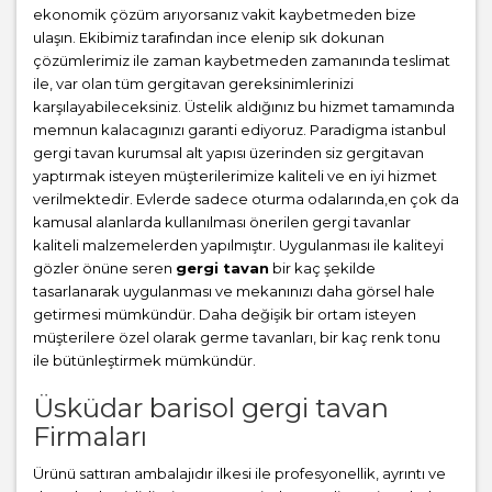
ekonomik çözüm arıyorsanız vakit kaybetmeden bize
ulaşın. Ekibimiz tarafından ince elenip sık dokunan
çözümlerimiz ile zaman kaybetmeden zamanında teslimat
ile, var olan tüm gergitavan gereksinimlerinizi
karşılayabileceksiniz. Üstelik aldığınız bu hizmet tamamında
memnun kalacagınızı garanti ediyoruz. Paradigma istanbul
gergi tavan
kurumsal alt yapısı üzerinden siz gergitavan
yaptırmak isteyen müşterilerimize kaliteli ve en iyi hizmet
verilmektedir. Evlerde sadece oturma odalarında,en çok da
kamusal alanlarda kullanılması önerilen gergi tavanlar
kaliteli malzemelerden yapılmıştır. Uygulanması ile kaliteyi
gözler önüne seren
gergi tavan
bir kaç şekilde
tasarlanarak uygulanması ve mekanınızı daha görsel hale
getirmesi mümkündür. Daha değişik bir ortam isteyen
müşterilere özel olarak germe tavanları, bir kaç renk tonu
ile bütünleştirmek mümkündür.
Üsküdar barisol gergi tavan
Firmaları
Ürünü sattıran ambalajıdır ilkesi ile profesyonellik, ayrıntı ve