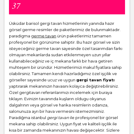
37
Üsküdar barisol gergi tavan hizmetlerinin yanında hazır
görsel germe resimler de paketlerimiz de bulunmaktadır.
paradigma
germe tavan
ürün paketlerimiz tamamen
profesyonel bir görünüme sahiptir. Bu hazır görsel ve sizin
isteyeceğiniz germe tavan sayesinde özel tasarımdan farkı
olmayan mekanlarda sudan etkilenmeyen uzun yıllar
kullanabileceğiniz ve iç mekana farklı bir hava getiren
muhteşem bir üründür. Hizmetlerimizi makul fiyatlara sahip
olabilirsiniz. Tamamen kendi hazırladığımız özel işçilik ve
görseller sayesinde ucuz ve uygun
gergi tavan fiyatı
yaptırarak mekanınızın havasını kolayca değiştirebilirsiniz.
Özel gergitavan referanlarımızı incelemek için buraya
tıklayın. Evinizin tavanında kuşların oldugu okyanus
dalgalrının veya görsel ve harika resimlerin odanıza,
salonunuza ayrı bir hava vermesini istemezmisiniz.
Paradiğma istanbul
gergi tavan
ile profesyonel bir görsel
mekana sahip olabilirsiniz. Uygun fiyat ve kaliteli işçilik ile
kısa bir zamanda mekanınızın havası değişecektir. Sizlere