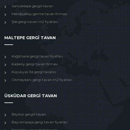
Sancaktepe gergili tavan
Mecıdıyekoy germe tavan firması
Şile gergi tavan m2 fiyatları
MALTEPE GERGİ TAVAN
Kağıthane gergi tavan fiyatları
Kadıköy gergi tavan firması
Küçükyalı 3d gergi tavancı
Okmeydanı gergi tavan m2 fiyatları
ÜSKÜDAR GERGİ TAVAN
Beykoz gergili tavan
Bayrampaşa gergi tavan fiyatları
Eminönü ucuz gergi tavan