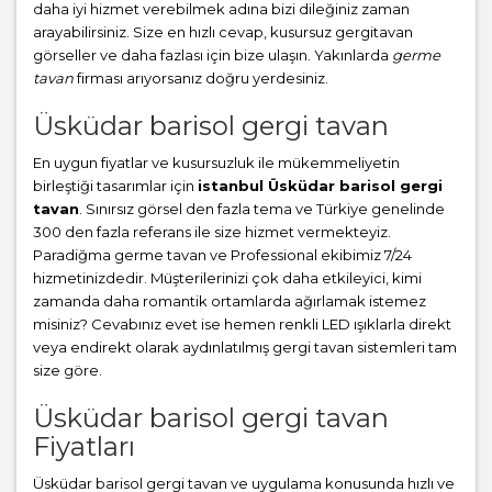
daha iyi hizmet verebilmek adına bizi dileğiniz zaman
arayabilirsiniz. Size en hızlı cevap, kusursuz gergitavan
görseller ve daha fazlası için bize ulaşın. Yakınlarda
germe
tavan
firması arıyorsanız doğru yerdesiniz.
Üsküdar barisol gergi tavan
En uygun fiyatlar ve kusursuzluk ile mükemmeliyetin
birleştiği tasarımlar için
istanbul Üsküdar barisol gergi
tavan
. Sınırsız görsel den fazla tema ve Türkiye genelinde
300 den fazla referans ile size hizmet vermekteyiz.
Paradiğma
germe tavan
ve Professional ekibimiz 7/24
hizmetinizdedir. Müşterilerinizi çok daha etkileyici, kimi
zamanda daha romantik ortamlarda ağırlamak istemez
misiniz? Cevabınız evet ise hemen renkli LED ışıklarla direkt
veya endirekt olarak aydınlatılmış gergi tavan sistemleri tam
size göre.
Üsküdar barisol gergi tavan
Fiyatları
Üsküdar barisol gergi tavan ve uygulama konusunda hızlı ve