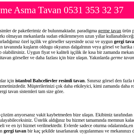
erme Asma Tavan 0531 353 32 37
resimler de paketlerimiz de bulunmaktadır. paradigma
germe tavan
ürün p
arkı olmayan mekanlarda sudan etkilenmeyen uzun yıllar kullanabileceği
ırladığımız özel işçilik ve görseller sayesinde ucuz ve uygun
gergi tava
zin tavanında kuşların oldugu okyanus dalgalrının veya görsel ve harika 
 olabilirsiniz. Uygun fiyat ve kaliteli işçilik ile kısa bir zamanda meka
itavan görseller ve daha fazlası için bize ulaşın. Yakınlarda
germe tava
mlar için
istanbul Bahcelievler resimli tavan
. Sınırsız görsel den fazl
zmetinizdedir. Müşterilerinizi çok daha etkileyici, kimi zamanda daha 
rgi tavan sistemleri tam size göre.
 çözüm arıyorsanız vakit kaybetmeden bize ulaşın. Ekibimiz tarafında
rşılayabileceksiniz. Üstelik aldığınız bu hizmet tamamında memnun kala
eli ve en iyi hizmet verilmektedir. Evlerde sadece oturma odalarında,en 
en
gergi tavan
bir kaç şekilde tasarlanarak uygulanması ve mekanınızı 