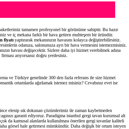
aketlerimiz tamamen profesyonel bir görünüme sahiptir. Bu hazır
niz ve iç mekana farklı bir hava getiren muhteşem bir üründür.
n fiyatı
yaptırarak mekanınızın havasını kolayca değiştirebilirsiniz.
resimlerin odanıza, salonunuza ayrı bir hava vermesini istemezmisiniz.
nınızın havası değişecektir. Sizlere daha iyi hizmet verebilmek adına
n
firması arıyorsanız doğru yerdesiniz.
a tema ve Türkiye genelinde 300 den fazla referans ile size hizmet
romantik ortamlarda ağırlamak istemez misiniz? Cevabınız evet ise
n ince elenip sık dokunan çözümlerimiz ile zaman kaybetmeden
cagınızı garanti ediyoruz. Paradigma istanbul
gergi tavan
kurumsal alt
çok da kamusal alanlarda kullanılması önerilen gergi tavanlar kaliteli
daha görsel hale getirmesi mümkündür. Daha değişik bir ortam isteyen