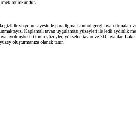
eştirmek mümkündür.
arda gizlidir vizyonu sayesinde paradigma istanbul gergi tavan firmaları 
maktayız. Kaplamalı tavan uygulaması yüzeyleri ile ledli aydınlık mekan
aya ayrılmıştır: iki tonlu yüzeyler, yükselen tavan ve 3D tavanlar. Lake
r yüzey oluşturmanıza olanak tanır.