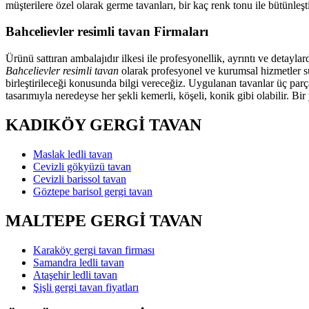
müşterilere özel olarak germe tavanları, bir kaç renk tonu ile bütünl
Bahcelievler resimli tavan Firmaları
Ürünü sattıran ambalajıdır ilkesi ile profesyonellik, ayrıntı ve detayl
Bahcelievler resimli tavan
olarak profesyonel ve kurumsal hizmetler sun
birleştirileceği konusunda bilgi vereceğiz. Uygulanan tavanlar üç parç
tasarımıyla neredeyse her şekli kemerli, köşeli, konik gibi olabilir. Bi
KADIKÖY GERGİ TAVAN
Maslak ledli tavan
Cevizli gökyüzü tavan
Cevizli barissol tavan
Göztepe barisol gergi tavan
MALTEPE GERGİ TAVAN
Karaköy gergi tavan firması
Samandra ledli tavan
Ataşehir ledli tavan
Şişli gergi tavan fiyatları