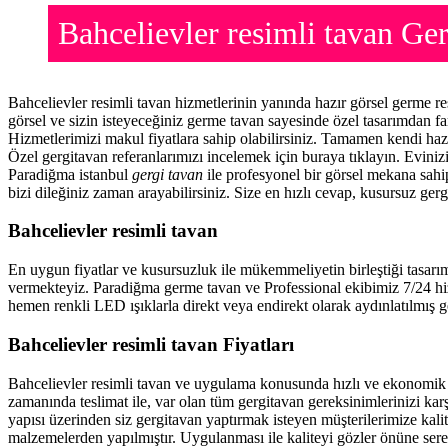
Bahcelievler resimli tavan G
Bahcelievler resimli tavan hizmetlerinin yanında hazır görsel germe 
görsel ve sizin isteyeceğiniz germe tavan sayesinde özel tasarımdan f
Hizmetlerimizi makul fiyatlara sahip olabilirsiniz. Tamamen kendi haz
Özel gergitavan referanlarımızı incelemek için buraya tıklayın. Evini
Paradiğma istanbul
gergi tavan
ile profesyonel bir görsel mekana sahip
bizi dileğiniz zaman arayabilirsiniz. Size en hızlı cevap, kusursuz gerg
Bahcelievler resimli tavan
En uygun fiyatlar ve kusursuzluk ile mükemmeliyetin birleştiği tasarı
vermekteyiz. Paradiğma
germe tavan
ve Professional ekibimiz 7/24 hi
hemen renkli LED ışıklarla direkt veya endirekt olarak aydınlatılmış ge
Bahcelievler resimli tavan Fiyatları
Bahcelievler resimli tavan ve uygulama konusunda hızlı ve ekonomik
zamanında teslimat ile, var olan tüm gergitavan gereksinimlerinizi ka
yapısı üzerinden siz gergitavan yaptırmak isteyen müşterilerimize kalit
malzemelerden yapılmıştır. Uygulanması ile kaliteyi gözler önüne ser