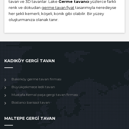
tavan ve 3D tavanlar. Lake
Germe tavancı
yüzlerce farklı
renk ve dokudan
germe tavan fiyat
tasarımıyla neredeyse
her şekli kemerli, köşeli, konik gibi olabilir. Bir yüzey
oluşturmanıza olanak tanır.
KADIKÖY GERGİ TAVAN
Bakırköy germe tavan firması
Büyükçekmece ledli tavan
Mustafa Kemal paşa gergi tavan firması
Bostancı barissol tavan
MALTEPE GERGİ TAVAN