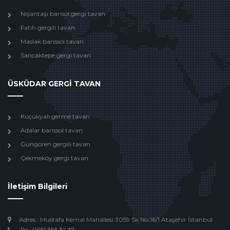
Nişantaşı barisol gergi tavan
Fatih gergili tavan
Maslak barissol tavan
Sancaktepe gergi tavan
ÜSKÜDAR GERGİ TAVAN
Küçükyalı germe tavan
Adalar barissol tavan
Gungoren gergili tavan
Çekmeköy gergi tavan
İletişim Bilgileri
Adres : Mustafa Kemal Mahallesi 3059 Sk No:16/1 Ataşehir İstanbul
Tel : 0531 353 32 37