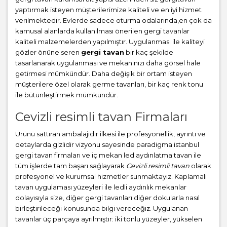
yaptırmak isteyen müşterilerimize kaliteli ve en iyi hizmet
verilmektedir. Evlerde sadece oturma odalarında,en çok da
kamusal alanlarda kullanılması önerilen gergi tavanlar
kaliteli malzemelerden yapılmıştır. Uygulanması ile kaliteyi
gözler önüne seren
gergi tavan
bir kaç şekilde
tasarlanarak uygulanması ve mekanınızı daha görsel hale
getirmesi mümkündür. Daha değişik bir ortam isteyen
müşterilere özel olarak germe tavanları, bir kaç renk tonu
ile bütünleştirmek mümkündür.
Cevizli resimli tavan Firmaları
Ürünü sattıran ambalajıdır ilkesi ile profesyonellik, ayrıntı ve
detaylarda gizlidir vizyonu sayesinde paradigma istanbul
gergi tavan firmaları ve iç mekan led aydınlatma tavan ile
tüm işlerde tam başarı sağlayarak
Cevizli resimli tavan
olarak
profesyonel ve kurumsal hizmetler sunmaktayız. Kaplamalı
tavan uygulaması yüzeyleri ile ledli aydınlık mekanlar
dolayısıyla size, diğer gergi tavanları diğer dokularla nasıl
birleştirileceği konusunda bilgi vereceğiz. Uygulanan
tavanlar üç parçaya ayrılmıştır: iki tonlu yüzeyler, yükselen