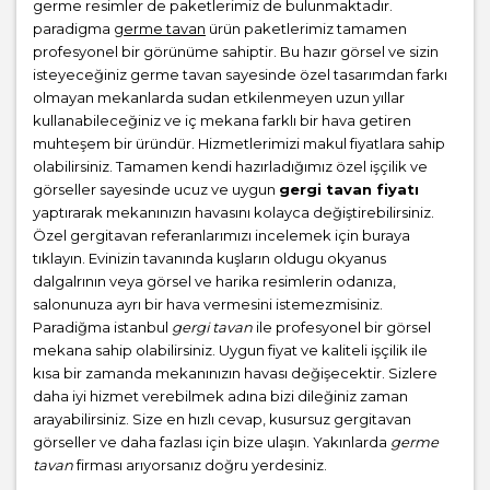
germe resimler de paketlerimiz de bulunmaktadır.
paradigma
germe tavan
ürün paketlerimiz tamamen
profesyonel bir görünüme sahiptir. Bu hazır görsel ve sizin
isteyeceğiniz germe tavan sayesinde özel tasarımdan farkı
olmayan mekanlarda sudan etkilenmeyen uzun yıllar
kullanabileceğiniz ve iç mekana farklı bir hava getiren
muhteşem bir üründür. Hizmetlerimizi makul fiyatlara sahip
olabilirsiniz. Tamamen kendi hazırladığımız özel işçilik ve
görseller sayesinde ucuz ve uygun
gergi tavan fiyatı
yaptırarak mekanınızın havasını kolayca değiştirebilirsiniz.
Özel gergitavan referanlarımızı incelemek için buraya
tıklayın. Evinizin tavanında kuşların oldugu okyanus
dalgalrının veya görsel ve harika resimlerin odanıza,
salonunuza ayrı bir hava vermesini istemezmisiniz.
Paradiğma istanbul
gergi tavan
ile profesyonel bir görsel
mekana sahip olabilirsiniz. Uygun fiyat ve kaliteli işçilik ile
kısa bir zamanda mekanınızın havası değişecektir. Sizlere
daha iyi hizmet verebilmek adına bizi dileğiniz zaman
arayabilirsiniz. Size en hızlı cevap, kusursuz gergitavan
görseller ve daha fazlası için bize ulaşın. Yakınlarda
germe
tavan
firması arıyorsanız doğru yerdesiniz.