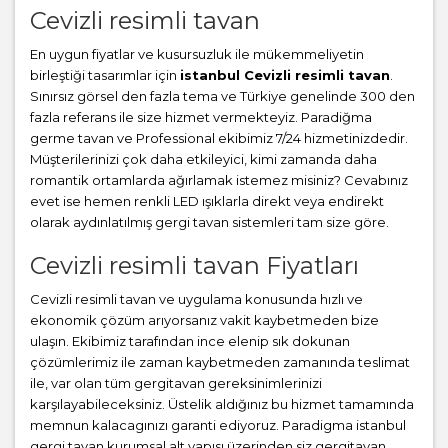
Cevizli resimli tavan
En uygun fiyatlar ve kusursuzluk ile mükemmeliyetin
birleştiği tasarımlar için
istanbul Cevizli resimli tavan
.
Sınırsız görsel den fazla tema ve Türkiye genelinde 300 den
fazla referans ile size hizmet vermekteyiz. Paradiğma
germe tavan
ve Professional ekibimiz 7/24 hizmetinizdedir.
Müşterilerinizi çok daha etkileyici, kimi zamanda daha
romantik ortamlarda ağırlamak istemez misiniz? Cevabınız
evet ise hemen renkli LED ışıklarla direkt veya endirekt
olarak aydınlatılmış gergi tavan sistemleri tam size göre.
Cevizli resimli tavan Fiyatları
Cevizli resimli tavan ve uygulama konusunda hızlı ve
ekonomik çözüm arıyorsanız vakit kaybetmeden bize
ulaşın. Ekibimiz tarafından ince elenip sık dokunan
çözümlerimiz ile zaman kaybetmeden zamanında teslimat
ile, var olan tüm gergitavan gereksinimlerinizi
karşılayabileceksiniz. Üstelik aldığınız bu hizmet tamamında
memnun kalacagınızı garanti ediyoruz. Paradigma istanbul
gergi tavan
kurumsal alt yapısı üzerinden siz gergitavan