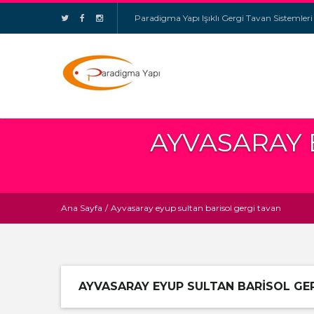
Paradigma Yapı Işıklı Gergi Tavan Sistemleri
AYVASARAY 
Ana Sayfa
/
Ayvasaray eyup sultan barisol gergi tavan
AYVASARAY EYUP SULTAN BARISOL GE