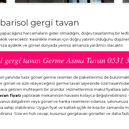
barisol gergi tavan
yapacağınız harcamaların gider olmadığını, doğru tasarlanmış bir ledl
klık verecektir. Kesinlikle mekan için doğru yatırım olduğunu düşüner
nıza aydıklık ve görsel dünyada yerinizi almanıza yardımcı olacaktır.
ol gergi tavan Germe Asma Tavan 0531 
rinin yanında hazır görsel germe resimler de paketlerimiz de bulunma
ır görsel ve sizin isteyeceğiniz germe tavan sayesinde özel tasarım
r hava getiren muhteşem bir üründür. Hizmetlerimizi makul fiyatlara sah
avan fiyatı
yaptırarak mekanınızın havasını kolayca değiştirebilirsiniz
kyanus dalgalrının veya görsel ve harika resimlerin odanıza, salonunuz
sahip olabilirsiniz. Uygun fiyat ve kaliteli işçilik ile kısa bir zamanda 
rsiniz. Size en hızlı cevap, kusursuz gergitavan görseller ve daha fazla