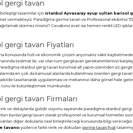
l gergi tavan
irleştiği tasarımlar için
istanbul Ayvasaray eyup sultan barisol 
hizmet vermekteyiz. Paradiğma
germe tavan
ve Professional ekibimiz 7/
ırlamak istemez misiniz? Cevabınız evet ise hemen renkli LED ışıklarla
 gergi tavan Fiyatları
ma konusunda hızlı ve ekonomik çözüm arıyorsanız vakit kaybetmeden b
a teslimat ile, var olan tüm gergitavan gereksinimlerinizi karşılayab
Paradigma istanbul
gergi tavan
kurumsal alt yapısı üzerinden siz gergi
larında,en çok da kamusal alanlarda kullanılması önerilen gergi tavan
şekilde tasarlanarak uygulanması ve mekanınızı daha görsel hale get
nk tonu ile bütünleştirmek mümkündür.
l gergi tavan Firmaları
ayrıntı ve detaylarda gizlidir vizyonu sayesinde paradigma istanbul gerg
tan barisol gergi tavan
olarak profesyonel ve kurumsal hizmetler sunm
avanları diğer dokularla nasıl birleştirileceği konusunda bilgi vereceğiz.
e tavancı
yüzlerce farklı renk ve dokudan
germe tavan fiyat
tasarımıy