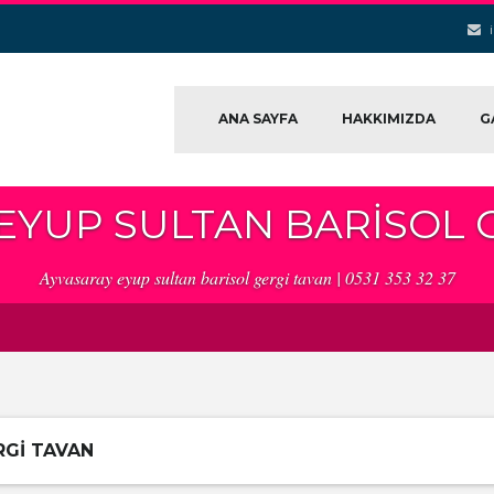
ANA SAYFA
HAKKIMIZDA
G
EYUP SULTAN BARISOL 
Ayvasaray eyup sultan barisol gergi tavan | 0531 353 32 37
RGI TAVAN