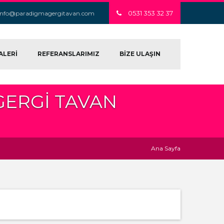
0531 353 32 37
info@paradigmagergitavan.com
ALERİ
REFERANSLARIMIZ
BİZE ULAŞIN
GERGI TAVAN
Ana Sayfa