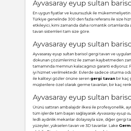
Ayvasaray eyup sultan bariso
En uygun fiyatlar ve kusursuzluk ile mükemmeliyetin b
Türkiye genelinde 300 den fazla referans ile size 
etkileyici, kimi zamanda daha romantik ortamlarda ağ
tavan sistemleri tam size göre.
Ayvasaray eyup sultan barisol
Ayvasaray eyup sultan barisol gergi tavan ve uygula
dokunan çözümlerimiz ile zaman kaybetmeden zamanınd
tamamında memnun kalacagınızı garanti ediyoruz. 
iyi hizmet verilmektedir. Evlerde sadece oturma oda
ile kaliteyi gözler önüne seren
gergi tavan
bir kaç 
müşterilere özel olarak germe tavanları, bir kaç re
Ayvasaray eyup sultan bariso
Ürünü sattıran ambalajıdır ilkesi ile profesyonellik, 
tüm işlerde tam başarı sağlayarak
Ayvasaray eyup sul
ledli aydınlık mekanlar dolayısıyla size, diğer gergi t
yüzeyler, yükselen tavan ve 3D tavanlar. Lake
Germ