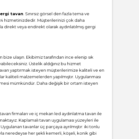
gergi tavan
. Sınırsız görsel den fazla tema ve
24 hizmetinizdedir. Müşterilerinizi çok daha
 direkt veya endirekt olarak aydınlatılmış gergi
ize ulaşın. Ekibimiz tarafından ince elenip sık
ileceksiniz. Üstelik aldığınız bu hizmet
tavan yaptırmak isteyen müşterilerimize kaliteli ve en
lar kaliteli malzemelerden yapılmıştır. Uygulanması
irmesi mümkündür. Daha değişik bir ortam isteyen
i tavan firmaları ve iç mekan led aydınlatma tavan ile
aktayız. Kaplamalı tavan uygulaması yüzeyleri ile
 Uygulanan tavanlar üç parçaya ayrılmıştır: iki tonlu
la neredeyse her şekli kemerli, köşeli, konik gibi