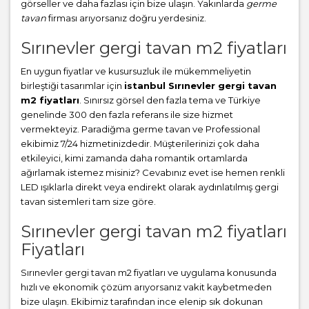
görseller ve daha fazlası için bize ulaşın. Yakınlarda
germe
tavan
firması arıyorsanız doğru yerdesiniz.
Sırınevler gergi tavan m2 fiyatları
En uygun fiyatlar ve kusursuzluk ile mükemmeliyetin
birleştiği tasarımlar için
istanbul Sırınevler gergi tavan
m2 fiyatları
. Sınırsız görsel den fazla tema ve Türkiye
genelinde 300 den fazla referans ile size hizmet
vermekteyiz. Paradiğma
germe tavan
ve Professional
ekibimiz 7/24 hizmetinizdedir. Müşterilerinizi çok daha
etkileyici, kimi zamanda daha romantik ortamlarda
ağırlamak istemez misiniz? Cevabınız evet ise hemen renkli
LED ışıklarla direkt veya endirekt olarak aydınlatılmış gergi
tavan sistemleri tam size göre.
Sırınevler gergi tavan m2 fiyatları
Fiyatları
Sırınevler gergi tavan m2 fiyatları ve uygulama konusunda
hızlı ve ekonomik çözüm arıyorsanız vakit kaybetmeden
bize ulaşın. Ekibimiz tarafından ince elenip sık dokunan