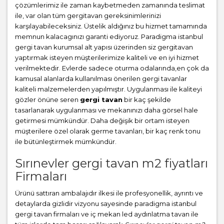
çözümlerimiz ile zaman kaybetmeden zamanında teslimat
ile, var olan tüm gergitavan gereksinimlerinizi
karşılayabileceksiniz. Üstelik aldığınız bu hizmet tamamında
memnun kalacagınızı garanti ediyoruz. Paradigma istanbul
gergi tavan
kurumsal alt yapısı üzerinden siz gergitavan
yaptırmak isteyen müşterilerimize kaliteli ve en iyi hizmet
verilmektedir. Evlerde sadece oturma odalarında,en çok da
kamusal alanlarda kullanılması önerilen gergi tavanlar
kaliteli malzemelerden yapılmıştır. Uygulanması ile kaliteyi
gözler önüne seren
gergi tavan
bir kaç şekilde
tasarlanarak uygulanması ve mekanınızı daha görsel hale
getirmesi mümkündür. Daha değişik bir ortam isteyen
müşterilere özel olarak germe tavanları, bir kaç renk tonu
ile bütünleştirmek mümkündür.
Sırınevler gergi tavan m2 fiyatları
Firmaları
Ürünü sattıran ambalajıdır ilkesi ile profesyonellik, ayrıntı ve
detaylarda gizlidir vizyonu sayesinde paradigma istanbul
gergi tavan firmaları ve iç mekan led aydınlatma tavan ile