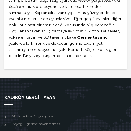
tüm işlerde tam başarı sağlayarak
Sırınevler gergi tavan m2
fiyatları
olarak profesyonel ve kurumsal hizmetler
sunmaktayız. Kaplamalı tavan uygulaması yüzeyleri ile ledli
aydınlık mekanlar dolayısıyla size, diğer gergi tavanları diğer
dokularla nasıl birleştirileceği konusunda bilgi vereceğiz.
Uygulanan tavanlar üç parçaya ayrılmıştır: iki tonlu yüzeyler,
yükselen tavan ve 3D tavanlar. Lake
Germe tavancı
yüzlerce farklı renk ve dokudan
germe tavan fiyat
tasarımıyla neredeyse her şekli kemerli, köşeli, konik gibi
olabilir. Bir yüzey oluşturmanıza olanak tanır.
KADIKÖY GERGİ TAVAN
Mecidiyeköy 3d gergi tavancı
Beyoğlu germe tavan firması