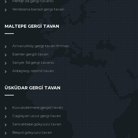
Merter 3d gergi tavancı
Yenibosna barisol gergi tavan
MALTEPE GERGİ TAVAN
Arnavutköy gergi tavan firması
Esenler gergili tavan
Sarıyer 3d gergi tavancı
Alibeykoy resimli tavan
ÜSKÜDAR GERGİ TAVAN
Kuvukcekmece gergili tavan
Caglayan ucuz gergi tavan
Sancaktepe gökyüzü tavan
Besyol gökyüzü tavan