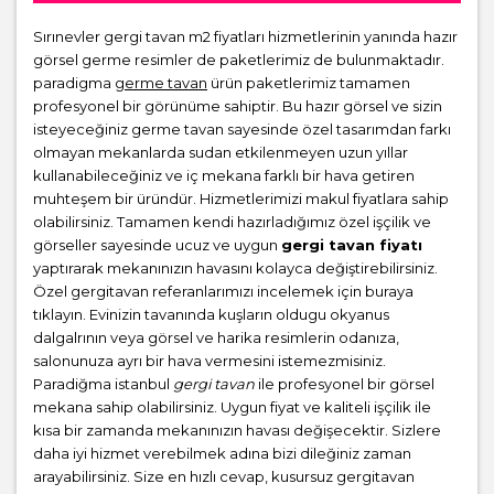
Sırınevler gergi tavan m2 fiyatları hizmetlerinin yanında hazır
görsel germe resimler de paketlerimiz de bulunmaktadır.
paradigma
germe tavan
ürün paketlerimiz tamamen
profesyonel bir görünüme sahiptir. Bu hazır görsel ve sizin
isteyeceğiniz germe tavan sayesinde özel tasarımdan farkı
olmayan mekanlarda sudan etkilenmeyen uzun yıllar
kullanabileceğiniz ve iç mekana farklı bir hava getiren
muhteşem bir üründür. Hizmetlerimizi makul fiyatlara sahip
olabilirsiniz. Tamamen kendi hazırladığımız özel işçilik ve
görseller sayesinde ucuz ve uygun
gergi tavan fiyatı
yaptırarak mekanınızın havasını kolayca değiştirebilirsiniz.
Özel gergitavan referanlarımızı incelemek için buraya
tıklayın. Evinizin tavanında kuşların oldugu okyanus
dalgalrının veya görsel ve harika resimlerin odanıza,
salonunuza ayrı bir hava vermesini istemezmisiniz.
Paradiğma istanbul
gergi tavan
ile profesyonel bir görsel
mekana sahip olabilirsiniz. Uygun fiyat ve kaliteli işçilik ile
kısa bir zamanda mekanınızın havası değişecektir. Sizlere
daha iyi hizmet verebilmek adına bizi dileğiniz zaman
arayabilirsiniz. Size en hızlı cevap, kusursuz gergitavan