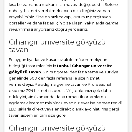
kısa bir zamanda mekanınızın havası değişecektir. Sizlere
daha iyi hizmet verebilmek adına bizi dileğiniz zaman
arayabilirsiniz. Size en hızlı cevap, kusursuz gergitavan
görseller ve daha fazlası için bize ulaşın. Yakınlarda
germe
tavan
firması arıyorsanız doğru yerdesiniz.
Cıhangır unıversite gökyüzü
tavan
En uygun fiyatlar ve kusursuzluk ile mükemmeliyetin
birleştiği tasarımlar için
istanbul Cıhangır unıversite
gökyüzü tavan
. Sınırsız görsel den fazla tema ve Türkiye
genelinde 300 den fazla referans ile size hizmet
vermekteyiz. Paradiğma
germe tavan
ve Professional
ekibimiz 7/24 hizmetinizdedir. Müşterilerinizi çok daha
etkileyici, kimi zamanda daha romantik ortamlarda
ağırlamak istemez misiniz? Cevabınız evet ise hemen renkli
LED ışıklarla direkt veya endirekt olarak aydınlatılmış gergi
tavan sistemleri tam size göre.
Cıhangır unıversite gökyüzü