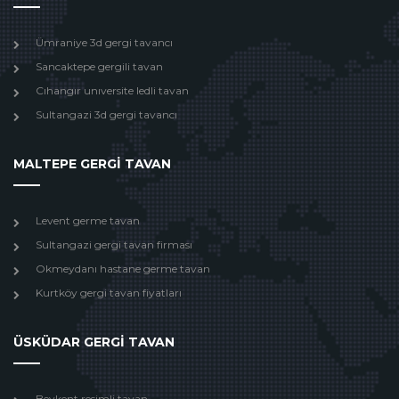
Ümraniye 3d gergi tavancı
Sancaktepe gergili tavan
Cıhangır unıversite ledli tavan
Sultangazi 3d gergi tavancı
MALTEPE GERGİ TAVAN
Levent germe tavan
Sultangazi gergi tavan firması
Okmeydanı hastane germe tavan
Kurtköy gergi tavan fiyatları
ÜSKÜDAR GERGİ TAVAN
Beykent resimli tavan