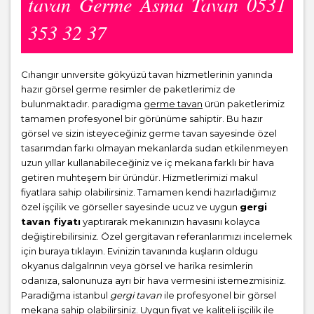
tavan Germe Asma Tavan 0531
353 32 37
Cıhangır unıversite gökyüzü tavan hizmetlerinin yanında
hazır görsel germe resimler de paketlerimiz de
bulunmaktadır. paradigma
germe tavan
ürün paketlerimiz
tamamen profesyonel bir görünüme sahiptir. Bu hazır
görsel ve sizin isteyeceğiniz germe tavan sayesinde özel
tasarımdan farkı olmayan mekanlarda sudan etkilenmeyen
uzun yıllar kullanabileceğiniz ve iç mekana farklı bir hava
getiren muhteşem bir üründür. Hizmetlerimizi makul
fiyatlara sahip olabilirsiniz. Tamamen kendi hazırladığımız
özel işçilik ve görseller sayesinde ucuz ve uygun
gergi
tavan fiyatı
yaptırarak mekanınızın havasını kolayca
değiştirebilirsiniz. Özel gergitavan referanlarımızı incelemek
için buraya tıklayın. Evinizin tavanında kuşların oldugu
okyanus dalgalrının veya görsel ve harika resimlerin
odanıza, salonunuza ayrı bir hava vermesini istemezmisiniz.
Paradiğma istanbul
gergi tavan
ile profesyonel bir görsel
mekana sahip olabilirsiniz. Uygun fiyat ve kaliteli işçilik ile