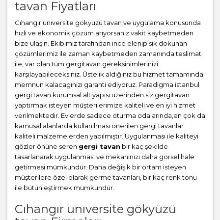
tavan Fiyatları
Cıhangır unıversite gökyüzü tavan ve uygulama konusunda
hızlı ve ekonomik çözüm arıyorsanız vakit kaybetmeden
bize ulaşın. Ekibimiz tarafından ince elenip sık dokunan
çözümlerimiz ile zaman kaybetmeden zamanında teslimat
ile, var olan tüm gergitavan gereksinimlerinizi
karşılayabileceksiniz. Üstelik aldığınız bu hizmet tamamında
memnun kalacagınızı garanti ediyoruz. Paradigma istanbul
gergi tavan
kurumsal alt yapısı üzerinden siz gergitavan
yaptırmak isteyen müşterilerimize kaliteli ve en iyi hizmet
verilmektedir. Evlerde sadece oturma odalarında,en çok da
kamusal alanlarda kullanılması önerilen gergi tavanlar
kaliteli malzemelerden yapılmıştır. Uygulanması ile kaliteyi
gözler önüne seren
gergi tavan
bir kaç şekilde
tasarlanarak uygulanması ve mekanınızı daha görsel hale
getirmesi mümkündür. Daha değişik bir ortam isteyen
müşterilere özel olarak germe tavanları, bir kaç renk tonu
ile bütünleştirmek mümkündür.
Cıhangır unıversite gökyüzü