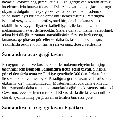
havasını kolayca değiştirebilirsiniz. Özel gergitavan referanlarımızı
incelemek için buraya tıklayın. Evinizin tavanında kuşların oldugu
okyanus dalgalrının veya görsel ve harika resimlerin odanıza,
salonunuza ayrı bir hava vermesini istemezmisiniz. Paradiğma
istanbul
gergi tavan
ile profesyonel bir görsel mekana sahip
olabilirsiniz. Uygun fiyat ve kaliteli işçilik ile kısa bir zamanda
mekanınızın havası değişecektir. Sizlere daha iyi hizmet verebilmek
adına bizi dileğiniz zaman arayabilirsiniz. Size en hızlı cevap,
kusursuz gergitavan görseller ve daha fazlası için bize ulaşın.
Yakınlarda
germe tavan
firması arıyorsanız doğru yerdesiniz.
Samandıra ucuz gergi tavan
En uygun fiyatlar ve kusursuzluk ile mükemmeliyetin birleştiği
tasarımlar için
istanbul Samandıra ucuz gergi tavan
. Sınırsız
görsel den fazla tema ve Türkiye genelinde 300 den fazla referans
ile size hizmet vermekteyiz. Paradiğma
germe tavan
ve Professional
ekibimiz 7/24 hizmetinizdedir. Müşterilerinizi çok daha etkileyici,
kimi zamanda daha romantik ortamlarda ağırlamak istemez misiniz?
Cevabınız evet ise hemen renkli LED ışıklarla direkt veya endirekt
olarak aydınlatılmış gergi tavan sistemleri tam size göre.
Samandıra ucuz gergi tavan Fiyatları