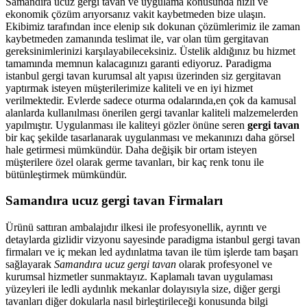
Samandıra ucuz gergi tavan ve uygulama konusunda hızlı ve
ekonomik çözüm arıyorsanız vakit kaybetmeden bize ulaşın.
Ekibimiz tarafından ince elenip sık dokunan çözümlerimiz ile zaman
kaybetmeden zamanında teslimat ile, var olan tüm gergitavan
gereksinimlerinizi karşılayabileceksiniz. Üstelik aldığınız bu hizmet
tamamında memnun kalacagınızı garanti ediyoruz. Paradigma
istanbul
gergi tavan
kurumsal alt yapısı üzerinden siz gergitavan
yaptırmak isteyen müşterilerimize kaliteli ve en iyi hizmet
verilmektedir. Evlerde sadece oturma odalarında,en çok da kamusal
alanlarda kullanılması önerilen gergi tavanlar kaliteli malzemelerden
yapılmıştır. Uygulanması ile kaliteyi gözler önüne seren
gergi tavan
bir kaç şekilde tasarlanarak uygulanması ve mekanınızı daha görsel
hale getirmesi mümkündür. Daha değişik bir ortam isteyen
müşterilere özel olarak germe tavanları, bir kaç renk tonu ile
bütünleştirmek mümkündür.
Samandıra ucuz gergi tavan Firmaları
Ürünü sattıran ambalajıdır ilkesi ile profesyonellik, ayrıntı ve
detaylarda gizlidir vizyonu sayesinde paradigma istanbul gergi tavan
firmaları ve iç mekan led aydınlatma tavan ile tüm işlerde tam başarı
sağlayarak
Samandıra ucuz gergi tavan
olarak profesyonel ve
kurumsal hizmetler sunmaktayız. Kaplamalı tavan uygulaması
yüzeyleri ile ledli aydınlık mekanlar dolayısıyla size, diğer gergi
tavanları diğer dokularla nasıl birleştirileceği konusunda bilgi