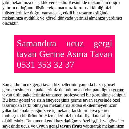
gibi mekanınıza da şıklık verecektir. Kesinlikle mekan için doğru
yatırım olduğunu düşünerek; amacımız kurumsal kimliğinizi
müşterilerinize doğru yansıtacak, etkili bir tasarım eşliğinde
mekanınıza aydıklık ve görsel dünyada yerinizi almanıza yardımcı
olacaktır.
Samandıra ucuz gergi
tavan Germe Asma Tavan
0531 353 32 37
Samandıra ucuz gergi tavan hizmetlerinin yanında hazır görsel
germe resimler de paketlerimiz de bulunmaktadır. paradigma
germe
tavan
ürün paketlerimiz tamamen profesyonel bir görünüme sahiptir.
Bu hazır görsel ve sizin isteyeceğiniz germe tavan sayesinde özel
tasarımdan farkı olmayan mekanlarda sudan etkilenmeyen uzun
yıllar kullanabileceğiniz ve iç mekana farklı bir hava getiren
muhteşem bir üründür. Hizmetlerimizi makul fiyatlara sahip
olabilirsiniz. Tamamen kendi hazırladığımız özel işçilik ve görseller
sayesinde ucuz ve uygun
gergi tavan fiyatı
yaptırarak mekanınızın