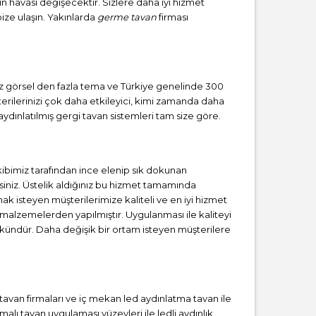
zın havası değişecektir. Sizlere daha iyi hizmet
bize ulaşın. Yakınlarda
germe tavan
firması
sız görsel den fazla tema ve Türkiye genelinde 300
erilerinizi çok daha etkileyici, kimi zamanda daha
ydınlatılmış gergi tavan sistemleri tam size göre.
bimiz tarafından ince elenip sık dokunan
iniz. Üstelik aldığınız bu hizmet tamamında
ak isteyen müşterilerimize kaliteli ve en iyi hizmet
 malzemelerden yapılmıştır. Uygulanması ile kaliteyi
kündür. Daha değişik bir ortam isteyen müşterilere
i tavan firmaları ve iç mekan led aydınlatma tavan ile
lı tavan uygulaması yüzeyleri ile ledli aydınlık