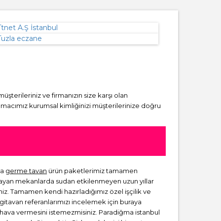
 müşterileriniz ve firmanızın size karşı olan
amacımız kurumsal kimliğinizi müşterilerinize doğru
ma
germe tavan
ürün paketlerimiz tamamen
lmayan mekanlarda sudan etkilenmeyen uzun yıllar
niz. Tamamen kendi hazırladığımız özel işçilik ve
rgitavan referanlarımızı incelemek için buraya
ir hava vermesini istemezmisiniz. Paradiğma istanbul