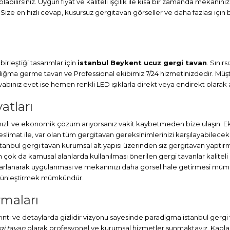
abilirsiniz. Uygun fiyat ve kaliteli işçilik ile kısa bir zamanda mekanını
 Size en hızlı cevap, kusursuz gergitavan görseller ve daha fazlası için 
irleştiği tasarımlar için
istanbul Beykent ucuz gergi tavan
. Sınır
adiğma
germe tavan
ve Professional ekibimiz 7/24 hizmetinizdedir. Müşt
ınız evet ise hemen renkli LED ışıklarla direkt veya endirekt olarak a
atları
lı ve ekonomik çözüm arıyorsanız vakit kaybetmeden bize ulaşın. Eki
at ile, var olan tüm gergitavan gereksinimlerinizi karşılayabileceks
stanbul
gergi tavan
kurumsal alt yapısı üzerinden siz gergitavan yaptırm
ok da kamusal alanlarda kullanılması önerilen gergi tavanlar kaliteli
sarlanarak uygulanması ve mekanınızı daha görsel hale getirmesi müm
bütünleştirmek mümkündür.
rmaları
ayrıntı ve detaylarda gizlidir vizyonu sayesinde paradigma istanbul gerg
gi tavan
olarak profesyonel ve kurumsal hizmetler sunmaktayız. Kaplama