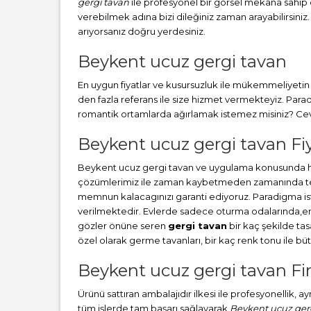
gergi tavan
ile profesyonel bir görsel mekana sahip ol
verebilmek adına bizi dileğiniz zaman arayabilirsiniz.
arıyorsanız doğru yerdesiniz.
Beykent ucuz gergi tavan
En uygun fiyatlar ve kusursuzluk ile mükemmeliyetin b
den fazla referans ile size hizmet vermekteyiz. Par
romantik ortamlarda ağırlamak istemez misiniz? Cevab
Beykent ucuz gergi tavan Fiy
Beykent ucuz gergi tavan ve uygulama konusunda hız
çözümlerimiz ile zaman kaybetmeden zamanında teslim
memnun kalacagınızı garanti ediyoruz. Paradigma i
verilmektedir. Evlerde sadece oturma odalarında,en ç
gözler önüne seren
gergi tavan
bir kaç şekilde ta
özel olarak germe tavanları, bir kaç renk tonu ile 
Beykent ucuz gergi tavan Fi
Ürünü sattıran ambalajıdır ilkesi ile profesyonellik, 
tüm işlerde tam başarı sağlayarak
Beykent ucuz ger