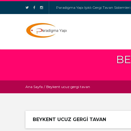
Paradigma Yapı Işıklı Gergi Tavan Sistemleri
BE
Ana Sayfa
/
Beykent ucuz gergi tavan
BEYKENT UCUZ GERGI TAVAN