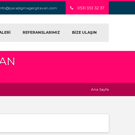
0531 353 32 37
info@paradigmagergitavan.com
ALERİ
REFERANSLARIMIZ
BİZE ULAŞIN
VAN
Ana Sayfa