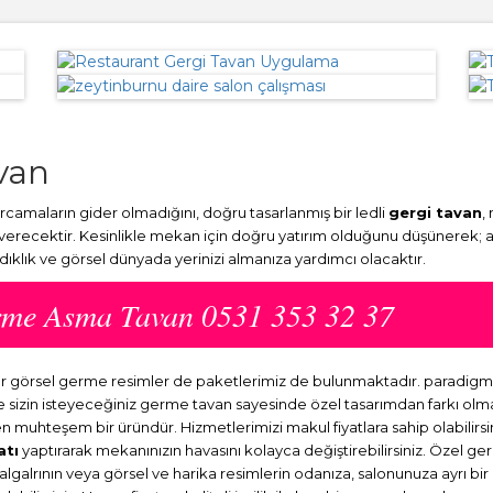
van
amaların gider olmadığını, doğru tasarlanmış bir ledli
gergi tavan
,
 verecektir. Kesinlikle mekan için doğru yatırım olduğunu düşünerek; 
ydıklık ve görsel dünyada yerinizi almanıza yardımcı olacaktır.
erme Asma Tavan 0531 353 32 37
zır görsel germe resimler de paketlerimiz de bulunmaktadır. paradig
ve sizin isteyeceğiniz germe tavan sayesinde özel tasarımdan farkı o
en muhteşem bir üründür. Hizmetlerimizi makul fiyatlara sahip olabilirsi
atı
yaptırarak mekanınızın havasını kolayca değiştirebilirsiniz. Özel ge
dalgalrının veya görsel ve harika resimlerin odanıza, salonunuza ayrı b