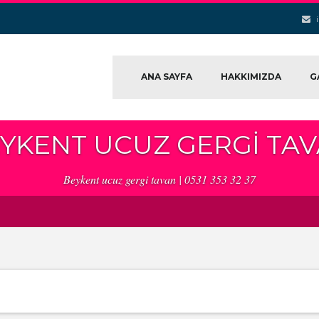
ANA SAYFA
HAKKIMIZDA
G
YKENT UCUZ GERGI TA
Beykent ucuz gergi tavan | 0531 353 32 37