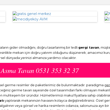
arın gider olmadığını, doğru tasarlanmış bir ledli
gergi tavan
, müşte
Kesinlikle mekan için doğru yatırım olduğunu düşünerek; amacımız kuru
örsel dünyada yerinizi almanıza yardımcı olacaktır.
e Asma Tavan 0531 353 32 37
görsel germe resimler de paketlerimiz de bulunmaktadır. paradigma
ger
eyeceğiniz germe tavan sayesinde özel tasarımdan farkı olmayan mekan
en muhteşem bir üründür. Hizmetlerimizi makul fiyatlara sahip olabilirsi
atı
yaptırarak mekanınızın havasını kolayca değiştirebilirsiniz. Özel ge
dalgalrının veya görsel ve harika resimlerin odanıza, salonunuza ayrı b