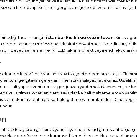
abilirsiniz. Uygun fiyat ve kaliteli işçilik ile kısa bir zamanda mekanını
 Size en hızlı cevap, kusursuz gergitavan görseller ve daha fazlası için 
irleştiği tasarımlar için
istanbul Kısıklı gökyüzü tavan
. Sınırsız g
ma
germe tavan
ve Professional ekibimiz 7/24 hizmetinizdedir. Müşteril
ınız evet ise hemen renkli LED ışıklarla direkt veya endirekt olarak a
ı
ve ekonomik çözüm arıyorsanız vakit kaybetmeden bize ulaşın. Ekibimi
lan tüm gergitavan gereksinimlerinizi karşılayabileceksiniz. Üstelik
umsal alt yapısı üzerinden siz gergitavan yaptırmak isteyen müşterileri
a kullanılması önerilen gergi tavanlar kaliteli malzemelerden yapılmış
ası ve mekanınızı daha görsel hale getirmesi mümkündür. Daha değişik
kündür.
rı
ayrıntı ve detaylarda gizlidir vizyonu sayesinde paradigma istanbul gerg
van
olarak profesyonel ve kurumsal hizmetler sunmaktayız. Kaplamalı ta