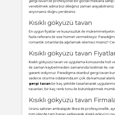
gergi tavan
ile profesyonel bir görsel mekana sahip ol
verebilmek adına bizi dileğiniz zaman arayabilirsiniz.
arıyorsanız doğru yerdesiniz.
Kısıklı gökyüzü tavan
En uygun fiyatlar ve kusursuzluk ile mükemmeliyetin b
fazla referans ile size hizmet vermekteyiz. Paradiğ
romantik ortamlarda ağırlamak istemez misiniz? Cevab
Kısıklı gökyüzü tavan Fiyatlar
Kısıklı gökyüzü tavan ve uygulama konusunda hızlı 
ile zaman kaybetmeden zamanında teslimat ile, var o
garanti ediyoruz. Paradigma istanbul
gergi tavan
kur
sadece oturma odalarında,en çok da kamusal alanlard
gergi tavan
bir kaç şekilde tasarlanarak uygulanm
tavanları, bir kaç renk tonu ile bütünleştirmek müm
Kısıklı gökyüzü tavan Firmala
Ürünü sattıran ambalajıdır ilkesi ile profesyonellik, 
tüm işlerde tam başarı sağlayarak
Kısıklı gökyüzü ta