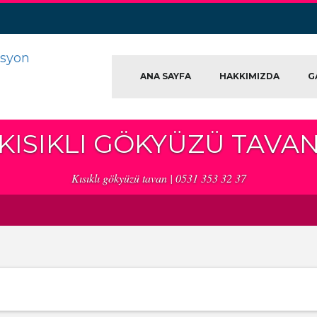
ANA SAYFA
HAKKIMIZDA
G
KISIKLI GÖKYÜZÜ TAVA
Kısıklı gökyüzü tavan | 0531 353 32 37