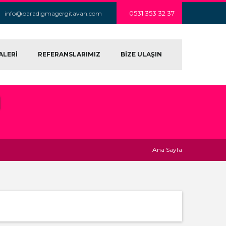
0531 353 32 37
info@paradigmagergitavan.com
ALERİ
REFERANSLARIMIZ
BİZE ULAŞIN
N
Ana Sayfa