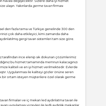
zın havası değişecektir. Sizlere daha iyi hizmet
bize ulaşın. Yakınlarda
germe tavan
firması
örsel den fazla tema ve Türkiye genelinde 300 den
erinizi çok daha etkileyici, kimi zamanda daha
ydınlatılmış gergi tavan sistemleri tam size göre.
z tarafından ince elenip sık dokunan çözümlerimiz
 aldığınız bu hizmet tamamında memnun kalacagınızı
mize kaliteli ve en iyi hizmet verilmektedir. Evlerde
tır. Uygulanması ile kaliteyi gözler önüne seren
 bir ortam isteyen müşterilere özel olarak germe
i tavan firmaları ve iç mekan led aydınlatma tavan ile
van uygulaması yüzeyleri ile ledli aydınlık mekanlar