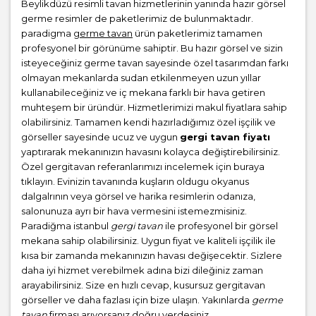
Beylikdüzü resimli tavan hizmetlerinin yanında hazır görsel
germe resimler de paketlerimiz de bulunmaktadır.
paradigma
germe tavan
ürün paketlerimiz tamamen
profesyonel bir görünüme sahiptir. Bu hazır görsel ve sizin
isteyeceğiniz germe tavan sayesinde özel tasarımdan farkı
olmayan mekanlarda sudan etkilenmeyen uzun yıllar
kullanabileceğiniz ve iç mekana farklı bir hava getiren
muhteşem bir üründür. Hizmetlerimizi makul fiyatlara sahip
olabilirsiniz. Tamamen kendi hazırladığımız özel işçilik ve
görseller sayesinde ucuz ve uygun
gergi tavan fiyatı
yaptırarak mekanınızın havasını kolayca değiştirebilirsiniz.
Özel gergitavan referanlarımızı incelemek için buraya
tıklayın. Evinizin tavanında kuşların oldugu okyanus
dalgalrının veya görsel ve harika resimlerin odanıza,
salonunuza ayrı bir hava vermesini istemezmisiniz.
Paradiğma istanbul
gergi tavan
ile profesyonel bir görsel
mekana sahip olabilirsiniz. Uygun fiyat ve kaliteli işçilik ile
kısa bir zamanda mekanınızın havası değişecektir. Sizlere
daha iyi hizmet verebilmek adına bizi dileğiniz zaman
arayabilirsiniz. Size en hızlı cevap, kusursuz gergitavan
görseller ve daha fazlası için bize ulaşın. Yakınlarda
germe
tavan
firması arıyorsanız doğru yerdesiniz.