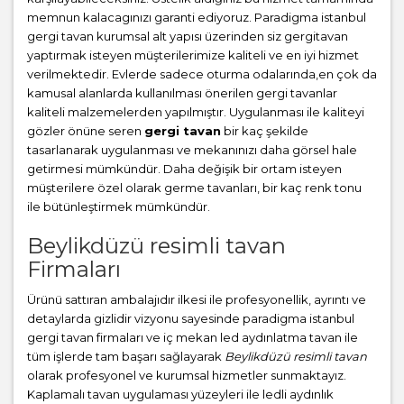
memnun kalacagınızı garanti ediyoruz. Paradigma istanbul
gergi tavan
kurumsal alt yapısı üzerinden siz gergitavan
yaptırmak isteyen müşterilerimize kaliteli ve en iyi hizmet
verilmektedir. Evlerde sadece oturma odalarında,en çok da
kamusal alanlarda kullanılması önerilen gergi tavanlar
kaliteli malzemelerden yapılmıştır. Uygulanması ile kaliteyi
gözler önüne seren
gergi tavan
bir kaç şekilde
tasarlanarak uygulanması ve mekanınızı daha görsel hale
getirmesi mümkündür. Daha değişik bir ortam isteyen
müşterilere özel olarak germe tavanları, bir kaç renk tonu
ile bütünleştirmek mümkündür.
Beylikdüzü resimli tavan
Firmaları
Ürünü sattıran ambalajıdır ilkesi ile profesyonellik, ayrıntı ve
detaylarda gizlidir vizyonu sayesinde paradigma istanbul
gergi tavan firmaları ve iç mekan led aydınlatma tavan ile
tüm işlerde tam başarı sağlayarak
Beylikdüzü resimli tavan
olarak profesyonel ve kurumsal hizmetler sunmaktayız.
Kaplamalı tavan uygulaması yüzeyleri ile ledli aydınlık