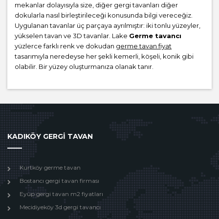
mekanlar dolayısıyla size, diğer gergi tavanları diğer
dokularla nasıl birleştirileceği konusunda bilgi vereceğiz.
Uygulanan tavanlar üç parçaya ayrılmıştır: iki tonlu yüzeyler,
yükselen tavan ve 3D tavanlar. Lake
Germe tavancı
yüzlerce farklı renk ve dokudan
germe tavan fiyat
tasarımıyla neredeyse her şekli kemerli, köşeli, konik gibi
olabilir. Bir yüzey oluşturmanıza olanak tanır.
KADIKÖY GERGİ TAVAN
Kurtköy germe tavan
Bostancı gergi tavan firması
Eyüp gergi tavan m2 fiyatları
Mecidiyeköy 3d gergi tavancı