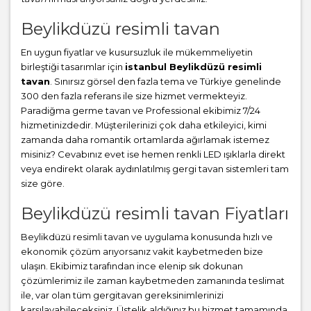
Beylikdüzü resimli tavan
En uygun fiyatlar ve kusursuzluk ile mükemmeliyetin
birleştiği tasarımlar için
istanbul Beylikdüzü resimli
tavan
. Sınırsız görsel den fazla tema ve Türkiye genelinde
300 den fazla referans ile size hizmet vermekteyiz.
Paradiğma
germe tavan
ve Professional ekibimiz 7/24
hizmetinizdedir. Müşterilerinizi çok daha etkileyici, kimi
zamanda daha romantik ortamlarda ağırlamak istemez
misiniz? Cevabınız evet ise hemen renkli LED ışıklarla direkt
veya endirekt olarak aydınlatılmış gergi tavan sistemleri tam
size göre.
Beylikdüzü resimli tavan Fiyatları
Beylikdüzü resimli tavan ve uygulama konusunda hızlı ve
ekonomik çözüm arıyorsanız vakit kaybetmeden bize
ulaşın. Ekibimiz tarafından ince elenip sık dokunan
çözümlerimiz ile zaman kaybetmeden zamanında teslimat
ile, var olan tüm gergitavan gereksinimlerinizi
karşılayabileceksiniz. Üstelik aldığınız bu hizmet tamamında