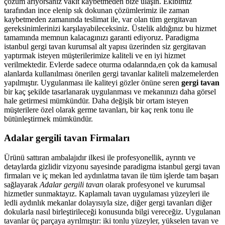
çözüm arıyorsanız vakit kaybetmeden bize ulaşın. Ekibimiz
tarafından ince elenip sık dokunan çözümlerimiz ile zaman
kaybetmeden zamanında teslimat ile, var olan tüm gergitavan
gereksinimlerinizi karşılayabileceksiniz. Üstelik aldığınız bu hizmet
tamamında memnun kalacagınızı garanti ediyoruz. Paradigma
istanbul
gergi tavan
kurumsal alt yapısı üzerinden siz gergitavan
yaptırmak isteyen müşterilerimize kaliteli ve en iyi hizmet
verilmektedir. Evlerde sadece oturma odalarında,en çok da kamusal
alanlarda kullanılması önerilen gergi tavanlar kaliteli malzemelerden
yapılmıştır. Uygulanması ile kaliteyi gözler önüne seren
gergi tavan
bir kaç şekilde tasarlanarak uygulanması ve mekanınızı daha görsel
hale getirmesi mümkündür. Daha değişik bir ortam isteyen
müşterilere özel olarak germe tavanları, bir kaç renk tonu ile
bütünleştirmek mümkündür.
Adalar gergili tavan Firmaları
Ürünü sattıran ambalajıdır ilkesi ile profesyonellik, ayrıntı ve
detaylarda gizlidir vizyonu sayesinde paradigma istanbul gergi tavan
firmaları ve iç mekan led aydınlatma tavan ile tüm işlerde tam başarı
sağlayarak
Adalar gergili tavan
olarak profesyonel ve kurumsal
hizmetler sunmaktayız. Kaplamalı tavan uygulaması yüzeyleri ile
ledli aydınlık mekanlar dolayısıyla size, diğer gergi tavanları diğer
dokularla nasıl birleştirileceği konusunda bilgi vereceğiz. Uygulanan
tavanlar üç parçaya ayrılmıştır: iki tonlu yüzeyler, yükselen tavan ve