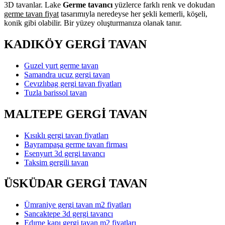
3D tavanlar. Lake
Germe tavancı
yüzlerce farklı renk ve dokudan
germe tavan fiyat
tasarımıyla neredeyse her şekli kemerli, köşeli,
konik gibi olabilir. Bir yüzey oluşturmanıza olanak tanır.
KADIKÖY GERGİ TAVAN
Guzel yurt germe tavan
Samandra ucuz gergi tavan
Cevızlıbag gergi tavan fiyatları
Tuzla barissol tavan
MALTEPE GERGİ TAVAN
Kısıklı gergi tavan fiyatları
Bayrampaşa germe tavan firması
Esenyurt 3d gergi tavancı
Taksim gergili tavan
ÜSKÜDAR GERGİ TAVAN
Ümraniye gergi tavan m2 fiyatları
Sancaktepe 3d gergi tavancı
Edırne kapı gergi tavan m2 fiyatları