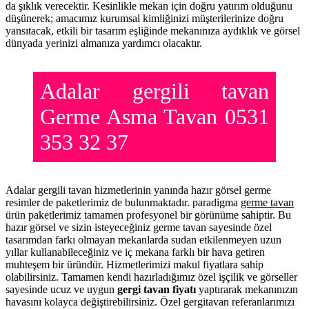
da şıklık verecektir. Kesinlikle mekan için doğru yatırım olduğunu
düşünerek; amacımız kurumsal kimliğinizi müşterilerinize doğru
yansıtacak, etkili bir tasarım eşliğinde mekanınıza aydıklık ve görsel
dünyada yerinizi almanıza yardımcı olacaktır.
Adalar gergili tavan
Germe Asma Tavan 0531
353 32 37
Adalar gergili tavan hizmetlerinin yanında hazır görsel germe
resimler de paketlerimiz de bulunmaktadır. paradigma
germe tavan
ürün paketlerimiz tamamen profesyonel bir görünüme sahiptir. Bu
hazır görsel ve sizin isteyeceğiniz germe tavan sayesinde özel
tasarımdan farkı olmayan mekanlarda sudan etkilenmeyen uzun
yıllar kullanabileceğiniz ve iç mekana farklı bir hava getiren
muhteşem bir üründür. Hizmetlerimizi makul fiyatlara sahip
olabilirsiniz. Tamamen kendi hazırladığımız özel işçilik ve görseller
sayesinde ucuz ve uygun
gergi tavan fiyatı
yaptırarak mekanınızın
havasını kolayca değiştirebilirsiniz. Özel gergitavan referanlarımızı