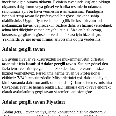
incelemek için buraya tıklayın. Evinizin tavanında kuşların oldugu
okyanus dalgalrının veya görsel ve harika resimlerin odanıza,
salonunuza ayrı bir hava vermesini istemezmisiniz. Paradiğma
istanbul
gergi tavan
ile profesyonel bir görsel mekana sahip
olabilirsiniz. Uygun fiyat ve kaliteli işçilik ile kısa bir zamanda
mekanınızın havası değişecektir. Sizlere daha iyi hizmet verebilmek
adına bizi dileğiniz zaman arayabilirsiniz. Size en hızlı cevap,
kusursuz gergitavan görseller ve daha fazlası için bize ulaşın.
Yakınlarda
germe tavan
firması arıyorsanız doğru yerdesiniz.
Adalar gergili tavan
En uygun fiyatlar ve kusursuzluk ile mükemmeliyetin birleştiği
tasarımlar için
istanbul Adalar gergili tavan
. Sınırsız görsel den
fazla tema ve Türkiye genelinde 300 den fazla referans ile size
hizmet vermekteyiz. Paradiğma
germe tavan
ve Professional
ekibimiz 7/24 hizmetinizdedir. Müşterilerinizi çok daha etkileyici,
kimi zamanda daha romantik ortamlarda ağırlamak istemez misiniz?
Cevabınız evet ise hemen renkli LED ışıklarla direkt veya endirekt
olarak aydınlatılmış gergi tavan sistemleri tam size göre.
Adalar gergili tavan Fiyatları
Adalar gergili tavan ve uygulama konusunda hızlı ve ekonomik